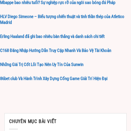
Mbappe bao nhiêu tuổi? Sự nghiệp rực rỡ của ngôi sao bóng đá Pháp
HLV Diego Simeone – Biểu tượng chiến thuật và tinh thần thép của Atletico
Madrid
Erling Haaland đã ghi bao nhiêu bàn thắng và danh sách chi tiết
C168 Đăng Nhập Hướng Dẫn Truy Cập Nhanh Và Bảo Vệ Tài Khoản
Những Giá Trị Cốt Lõi Tạo Nên Uy Tín Của Sunwin
86bet club Và Hành Trình Xây Dựng Cổng Game Giải Trí Hiện Đại
CHUYÊN MỤC BÀI VIẾT