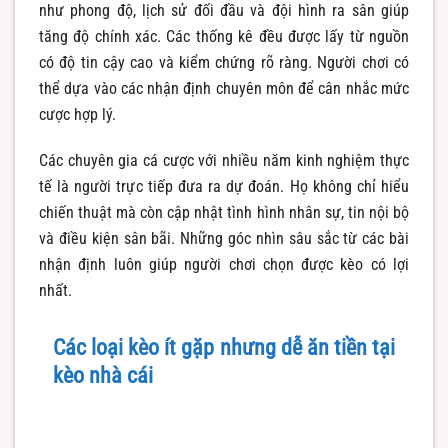
như phong độ, lịch sử đối đầu và đội hình ra sân giúp
tăng độ chính xác. Các thống kê đều được lấy từ nguồn
có độ tin cậy cao và kiểm chứng rõ ràng. Người chơi có
thể dựa vào các nhận định chuyên môn để cân nhắc mức
cược hợp lý.
Các chuyên gia cá cược với nhiều năm kinh nghiệm thực
tế là người trực tiếp đưa ra dự đoán. Họ không chỉ hiểu
chiến thuật mà còn cập nhật tình hình nhân sự, tin nội bộ
và điều kiện sân bãi. Những góc nhìn sâu sắc từ các bài
nhận định luôn giúp người chơi chọn được kèo có lợi
nhất.
Các loại kèo ít gặp nhưng dễ ăn tiền tại
kèo nhà cái