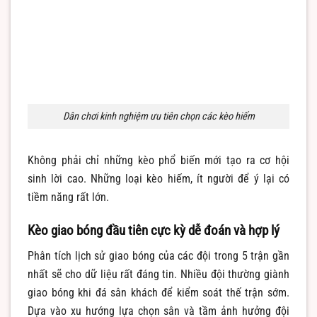
Dân chơi kinh nghiệm ưu tiên chọn các kèo hiếm
Không phải chỉ những kèo phổ biến mới tạo ra cơ hội
sinh lời cao. Những loại kèo hiếm, ít người để ý lại có
tiềm năng rất lớn.
Kèo giao bóng đầu tiên cực kỳ dễ đoán và hợp lý
Phân tích lịch sử giao bóng của các đội trong 5 trận gần
nhất sẽ cho dữ liệu rất đáng tin. Nhiều đội thường giành
giao bóng khi đá sân khách để kiểm soát thế trận sớm.
Dựa vào xu hướng lựa chọn sân và tầm ảnh hưởng đội