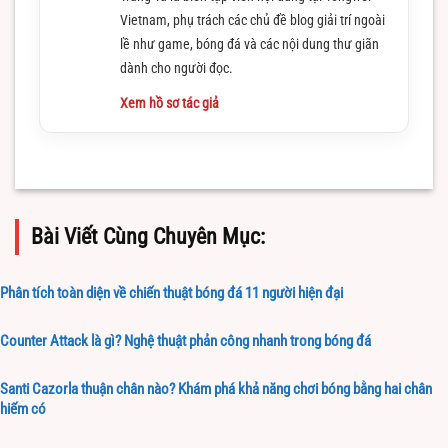
Vietnam, phụ trách các chủ đề blog giải trí ngoài
lề như game, bóng đá và các nội dung thư giãn
dành cho người đọc.
Xem hồ sơ tác giả
Bài Viết Cùng Chuyên Mục:
Phân tích toàn diện về chiến thuật bóng đá 11 người hiện đại
Counter Attack là gì? Nghệ thuật phản công nhanh trong bóng đá
Santi Cazorla thuận chân nào? Khám phá khả năng chơi bóng bằng hai chân
hiếm có