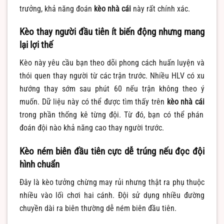
trưởng, khả năng đoán
kèo nhà cái
này rất chính xác.
Kèo thay người đầu tiên ít biến động nhưng mang
lại lợi thế
Kèo này yêu cầu bạn theo dõi phong cách huấn luyện và
thói quen thay người từ các trận trước. Nhiều HLV có xu
hướng thay sớm sau phút 60 nếu trận không theo ý
muốn. Dữ liệu này có thể được tìm thấy trên
kèo nhà cái
trong phần thống kê từng đội. Từ đó, bạn có thể phán
đoán đội nào khả năng cao thay người trước.
Kèo ném biên đầu tiên cực dễ trúng nếu đọc đội
hình chuẩn
Đây là kèo tưởng chừng may rủi nhưng thật ra phụ thuộc
nhiều vào lối chơi hai cánh. Đội sử dụng nhiều đường
chuyền dài ra biên thường dễ ném biên đầu tiên.