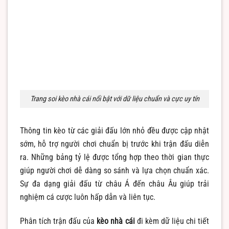
Trang soi kèo nhà cái nổi bật với dữ liệu chuẩn và cực uy tín
Thông tin kèo từ các giải đấu lớn nhỏ đều được cập nhật
sớm, hỗ trợ người chơi chuẩn bị trước khi trận đấu diễn
ra. Những bảng tỷ lệ được tổng hợp theo thời gian thực
giúp người chơi dễ dàng so sánh và lựa chọn chuẩn xác.
Sự đa dạng giải đấu từ châu Á đến châu Âu giúp trải
nghiệm cá cược luôn hấp dẫn và liên tục.
Phân tích trận đấu của
kèo nhà cái
đi kèm dữ liệu chi tiết