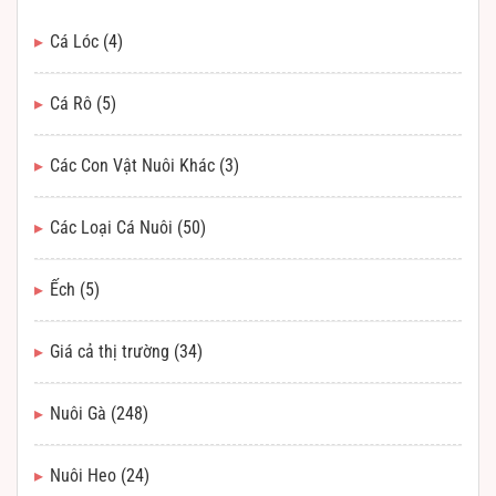
Cá Lóc
(4)
Cá Rô
(5)
Các Con Vật Nuôi Khác
(3)
Các Loại Cá Nuôi
(50)
Ếch
(5)
Giá cả thị trường
(34)
Nuôi Gà
(248)
Nuôi Heo
(24)