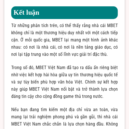
Kết luận
Từ những phân tích trên, có thể thấy rằng nhà cái MBET
không chỉ là một thương hiệu duy nhất với một cách tiếp
cận. Ở mỗi quốc gia, MBET lại mang một hình ảnh khác
nhau: có nơi là nhà cái, có nơi là nền tảng giáo dục, có
nơi lại tập trung vào một số lĩnh vực giải trí đặc thù.
Trong số đó, MBET Việt Nam đã tạo ra dấu ấn riêng biệt
nhờ việc kết hợp hài hòa giữa uy tín thương hiệu quốc tế
và sự tùy biến phù hợp văn hóa Việt. Chính sự kết hợp
này giúp MBET Việt Nam nổi bật và trở thành lựa chọn
đáng tin cậy cho cộng đồng game thủ trong nước.
Nếu bạn đang tìm kiếm một địa chỉ vừa an toàn, vừa
mang lại trải nghiệm phong phú và gần gũi, thì nhà cái
MBET Việt Nam chắc chắn là lựa chọn hàng đầu. Không