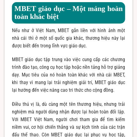
MBET giáo dục – Một mảng hoàn
toàn khác biệt
Nếu như ở Việt Nam, MBET gắn liền với hình ảnh một
nhà cái thì ở một số quốc gia khác, thương hiệu này lại
được biết đến trong lĩnh vực giáo dục.
MBET giáo dục tập trung vào việc cung cấp các chương
trình đào tạo, công cụ học tập hoặc nền tảng hỗ trợ giảng
dạy. Mục tiêu của nó hoàn toàn khác với nhà cái MBET,
khi thay vì mang lại trải nghiệm giải trí, MBET giáo dục
lại hướng đến việc nâng cao tri thức cho cộng đồng.
Điều thú vị là, dù cùng một tên thương hiệu, nhưng trải
nghiệm mà người dùng nhận được lại hoàn toàn đối lập.
Với MBET Việt Nam, người chơi tham gia để tìm kiếm
niềm vui, cơ hội chiến thắng và sự kịch tính của các trận
đấu thể thao. Còn MBET giáo dục lại phục vụ học tập,