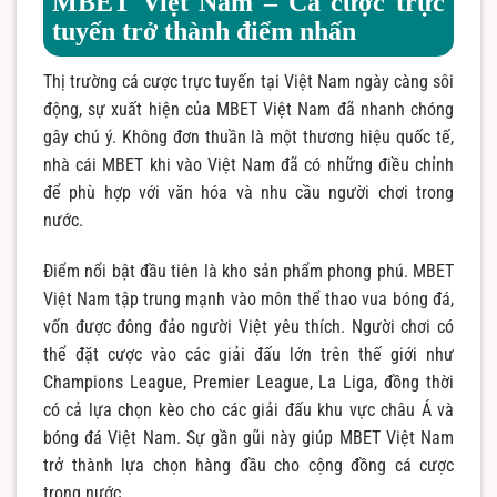
MBET Việt Nam – Cá cược trực
tuyến trở thành điểm nhấn
Thị trường cá cược trực tuyến tại Việt Nam ngày càng sôi
động, sự xuất hiện của MBET Việt Nam đã nhanh chóng
gây chú ý. Không đơn thuần là một thương hiệu quốc tế,
nhà cái MBET khi vào Việt Nam đã có những điều chỉnh
để phù hợp với văn hóa và nhu cầu người chơi trong
nước.
Điểm nổi bật đầu tiên là kho sản phẩm phong phú. MBET
Việt Nam tập trung mạnh vào môn thể thao vua bóng đá,
vốn được đông đảo người Việt yêu thích. Người chơi có
thể đặt cược vào các giải đấu lớn trên thế giới như
Champions League, Premier League, La Liga, đồng thời
có cả lựa chọn kèo cho các giải đấu khu vực châu Á và
bóng đá Việt Nam. Sự gần gũi này giúp MBET Việt Nam
trở thành lựa chọn hàng đầu cho cộng đồng cá cược
trong nước.