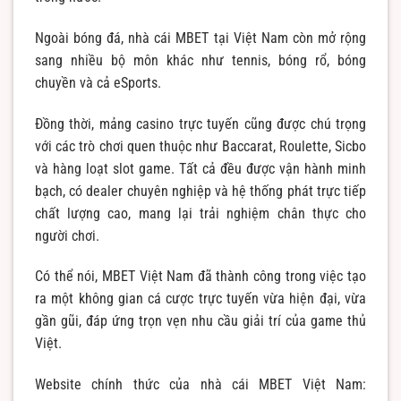
Ngoài bóng đá, nhà cái MBET tại Việt Nam còn mở rộng
sang nhiều bộ môn khác như tennis, bóng rổ, bóng
chuyền và cả eSports.
Đồng thời, mảng casino trực tuyến cũng được chú trọng
với các trò chơi quen thuộc như Baccarat, Roulette, Sicbo
và hàng loạt slot game. Tất cả đều được vận hành minh
bạch, có dealer chuyên nghiệp và hệ thống phát trực tiếp
chất lượng cao, mang lại trải nghiệm chân thực cho
người chơi.
Có thể nói, MBET Việt Nam đã thành công trong việc tạo
ra một không gian cá cược trực tuyến vừa hiện đại, vừa
gần gũi, đáp ứng trọn vẹn nhu cầu giải trí của game thủ
Việt.
Website chính thức của nhà cái MBET Việt Nam: