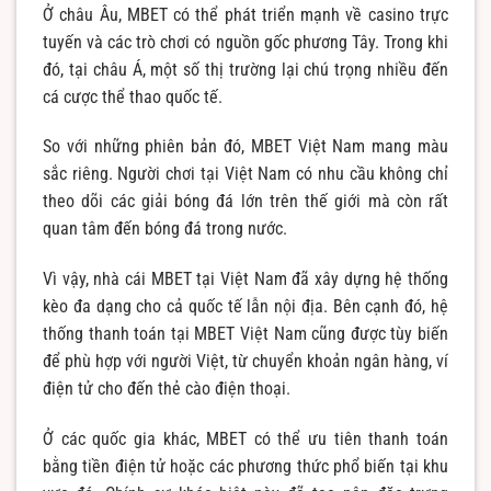
Ở châu Âu, MBET có thể phát triển mạnh về casino trực
tuyến và các trò chơi có nguồn gốc phương Tây. Trong khi
đó, tại châu Á, một số thị trường lại chú trọng nhiều đến
cá cược thể thao quốc tế.
So với những phiên bản đó, MBET Việt Nam mang màu
sắc riêng. Người chơi tại Việt Nam có nhu cầu không chỉ
theo dõi các giải bóng đá lớn trên thế giới mà còn rất
quan tâm đến bóng đá trong nước.
Vì vậy, nhà cái MBET tại Việt Nam đã xây dựng hệ thống
kèo đa dạng cho cả quốc tế lẫn nội địa. Bên cạnh đó, hệ
thống thanh toán tại MBET Việt Nam cũng được tùy biến
để phù hợp với người Việt, từ chuyển khoản ngân hàng, ví
điện tử cho đến thẻ cào điện thoại.
Ở các quốc gia khác, MBET có thể ưu tiên thanh toán
bằng tiền điện tử hoặc các phương thức phổ biến tại khu