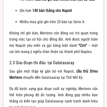
Ghi hơn
140 bàn thắng cho Napoli
Nhiều mùa giải ghi trên 20 bàn tại Serie A
Không chỉ ghi bàn, Mertens còn đóng vai trò quan trọng
trong việc tạo cơ hội cho đồng đội. Anh được người hâm
mộ Napoli yêu mến và gọi bằng biệt danh
“Ciro”
– một
cái tên mang ý nghĩa thân thiện tại thành phố Naples.
2.3 Giai đoạn thi đấu tại Galatasaray
Sau gần một thập kỷ gắn bó với Napoli,
cầu thủ Dries
Mertens
chuyển đến Galatasaray tại Thổ Nhĩ Kỳ.
Dù đã bước sang giai đoạn cuối sự nghiệp, Mertens vẫn
thể hiện phong độ ấn tượng. Anh đóng góp nhiều bàn
thắng và kiến tạo giúp Galatasaray cạnh tranh danh hiệu