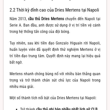
2.2 Thời kỳ đỉnh cao của Dries Mertens tại Napoli
Năm 2013,
cầu thủ Dries Mertens
chuyển đến Napoli tại
Serie A. Ban đầu, anh được sử dụng ở vị trí tiền vệ cánh
trong hệ thống tấn công của đội bóng.
Tuy nhiên, sau khi tiền đạo Gonzalo Higuaín rời Napoli,
huấn luyện viên đã quyết định thử nghiệm Mertens ở vị
trí tiền đạo trung tâm. Quyết định này mang lại hiệu quả
bất ngờ.
Mertens nhanh chóng bùng nổ với nhiều bàn thắng quan
trọng và trở thành chân sút chủ lực của Napoli trong
nhiều mùa giải.
Một số thành tích nổi bật của Dries Mertens tại Napoli:
Trở thành
cầu thủ ghi bàn nhiều nhất lịch sử CLB