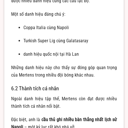
được nhiều danh hiệu cùng các câu lạc bộ.
Một số danh hiệu đáng chú ý:
Coppa Italia cùng Napoli
Turkish Super Lig cùng Galatasaray
danh hiệu quốc nội tại Hà Lan
Những danh hiệu này cho thấy sự đóng góp quan trọng
của Mertens trong nhiều đội bóng khác nhau.
6.2 Thành tích cá nhân
Ngoài danh hiệu tập thể, Mertens còn đạt được nhiều
thành tích cá nhân nổi bật.
Đặc biệt, anh là
cầu thủ ghi nhiều bàn thắng nhất lịch sử
Napoli
– một kỷ lục rất khó phá vỡ.