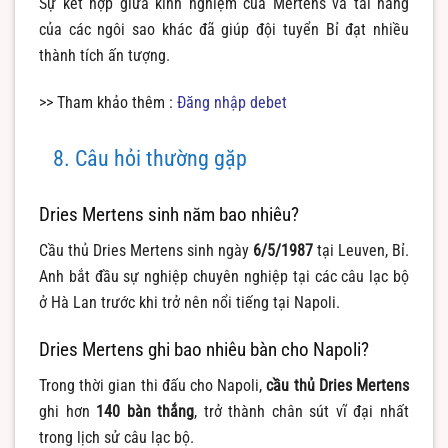
Sự kết hợp giữa kinh nghiệm của Mertens và tài năng
của các ngôi sao khác đã giúp đội tuyển Bỉ đạt nhiều
thành tích ấn tượng.
>> Tham khảo thêm :
Đăng nhập debet
8. Câu hỏi thường gặp
Dries Mertens sinh năm bao nhiêu?
Cầu thủ Dries Mertens sinh ngày
6/5/1987
tại Leuven, Bỉ.
Anh bắt đầu sự nghiệp chuyên nghiệp tại các câu lạc bộ
ở Hà Lan trước khi trở nên nổi tiếng tại Napoli.
Dries Mertens ghi bao nhiêu bàn cho Napoli?
Trong thời gian thi đấu cho Napoli,
cầu thủ Dries Mertens
ghi hơn
140 bàn thắng
, trở thành chân sút vĩ đại nhất
trong lịch sử câu lạc bộ.