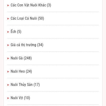
Các Con Vật Nuôi Khác
(3)
Các Loại Cá Nuôi
(50)
Ếch
(5)
Giá cả thị trường
(34)
Nuôi Gà
(248)
Nuôi Heo
(24)
Nuôi Thủy Sản
(17)
Nuôi Vịt
(10)