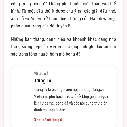
công trong bóng đá không phụ thuộc hoàn toàn vào thể
hình. Từ một cầu thủ ít được chú ý tại các giải đấu nhỏ,
anh đã vươn lên trở thành biểu tượng của Napoli và một
phần quan trọng của đội tuyển Bỉ.
Những bàn thắng, danh hiệu và khoảnh khắc đáng nhớ
trong sự nghiệp của Mertens đã giúp anh ghi dấu ấn sâu
sắc trong lòng người hâm mộ bóng đá.
Về tác giả
Trung Ta
Trung Tá là biên tập viên nội dung tại Tongwei
Vietnam, phụ trách các chủ đề blog giải trí ngoài
lề như game, bóng đá và các nội dung thư giãn
dành cho người đọc.
Xem hồ sơ tác giả