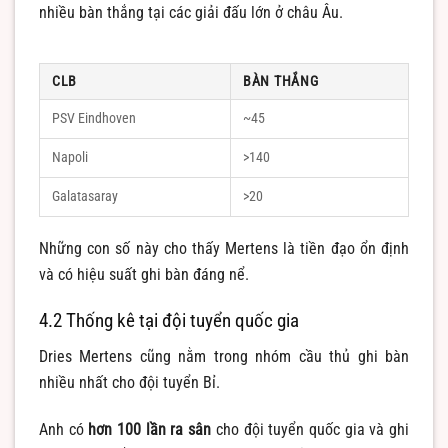
nhiều bàn thắng tại các giải đấu lớn ở châu Âu.
CLB
BÀN THẮNG
PSV Eindhoven
~45
Napoli
>140
Galatasaray
>20
Những con số này cho thấy Mertens là tiền đạo ổn định
và có hiệu suất ghi bàn đáng nể.
4.2 Thống kê tại đội tuyển quốc gia
Dries Mertens cũng nằm trong nhóm cầu thủ ghi bàn
nhiều nhất cho đội tuyển Bỉ.
Anh có
hơn 100 lần ra sân
cho đội tuyển quốc gia và ghi