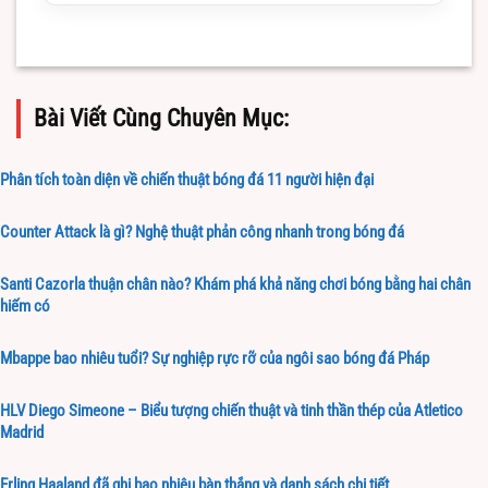
Bài Viết Cùng Chuyên Mục:
Phân tích toàn diện về chiến thuật bóng đá 11 người hiện đại
Counter Attack là gì? Nghệ thuật phản công nhanh trong bóng đá
Santi Cazorla thuận chân nào? Khám phá khả năng chơi bóng bằng hai chân
hiếm có
Mbappe bao nhiêu tuổi? Sự nghiệp rực rỡ của ngôi sao bóng đá Pháp
HLV Diego Simeone – Biểu tượng chiến thuật và tinh thần thép của Atletico
Madrid
Erling Haaland đã ghi bao nhiêu bàn thắng và danh sách chi tiết