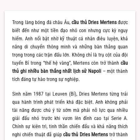
Trong làng bóng đá châu Âu,
cầu thủ Dries Mertens
được
biết đến như một tiền đạo nhỏ con nhưng cực kỳ nguy
hiểm. Anh nổi bật nhờ kỹ thuật cá nhân điêu luyện, khả
năng di chuyển thông minh và những bàn thắng quan
trọng trong các trận đấu lớn. Không chỉ là trụ cột của đội
tuyển Bỉ trong “thế hệ vàng”, Mertens còn trở thành
cầu
thủ ghi nhiều bàn thắng nhất lịch sử Napoli
– một thành
tích đáng tự hào trong sự nghiệp.
Sinh năm 1987 tại Leuven (Bỉ), Dries Mertens từng trải
qua hành trình phát triển khá đặc biệt. Anh không phải
tài năng được chú ý từ sớm mà phải nỗ lực qua nhiều
giải đấu nhỏ trước khi vươn lên đỉnh cao tại Serie A.
Chính sự kiên trì, tinh thần chiến đấu và khả năng thích
nghi chiến thuật đã giúp
cầu thủ Dries Mertens
trở thành