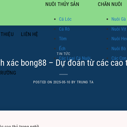
NUÔI THỦY SẢN
CHĂN NUÔI
Cá Lóc
Nuôi Gà
Cá Rô
Nuôi Vịt
 THIỆU
LIÊN HỆ
Tôm
Nuôi He
Ếch
Nuôi Bò
TIN TỨC
Các Loại Cá Nuôi
Các Con
nh xác bong88 – Dự đoán từ các cao 
 TRƯỜNG
POSTED ON
2025-05-10
BY
TRUNG TA
ác cao thủ trong nghề