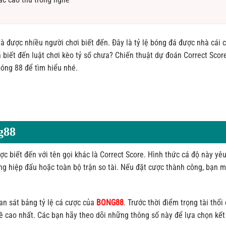
và được nhiều người chơi biết đến. Đây là tỷ lệ bóng đá được nhà cái 
ã biết đến luật chơi kèo tỷ số chưa? Chiến thuật dự đoán Correct Sco
bóng 88 để tìm hiểu nhé.
g88
c biết đến với tên gọi khác là Correct Score. Hình thức cá độ này yê
ng hiệp đấu hoặc toàn bộ trận so tài. Nếu đặt cược thành công, bạn m
an sát bảng tỷ lệ cá cược của
BONG88
. Trước thời điểm trọng tài thổi 
 về cao nhất. Các bạn hãy theo dõi những thông số này để lựa chọn kết