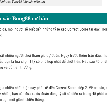
chính xác Bong88 hấp dẫn hiện nay
h xác Bong88 cơ bản
đá, mọi người sẽ biết đến những tỷ lệ kèo Correct Score tại đây. Tro
ó:
 rất nhiều người chơi tham gia dự đoán. Ngay trước thềm trận đấu, nh
ủa bạn là lựa chọn 1 tỷ số phù hợp nhất để chốt tiền. Nếu sau 45 phú
hu về đủ tiền thưởng.
a nhiều nhất hiện nay phải kể đến Correct Score hiệp 2. Về cơ bản, 
y nhiên, bạn cần đưa ra dự đoán đúng tỷ số sẽ diễn ra trong 45 phút 
ác bạn mới giành chiến thắng.