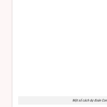
Một số cách dự đoán Corre