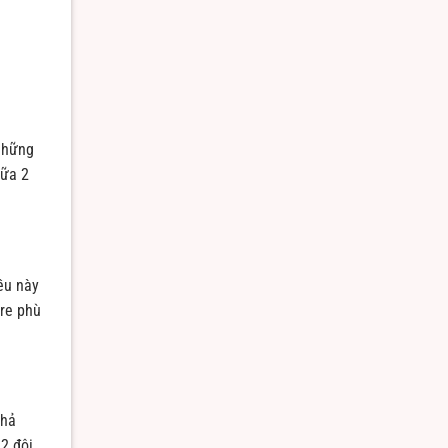
 những
iữa 2
ều này
ore phù
khả
 2 đội