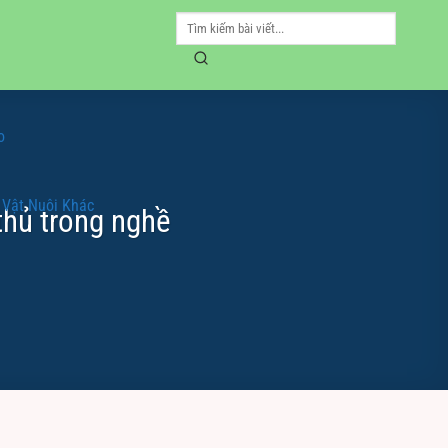
o
 Vật Nuôi Khác
thủ trong nghề