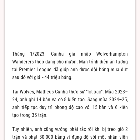
Tháng 1/2023, Cunha gia nhập Wolverhampton
Wanderers theo dạng cho mượn. Màn trình diễn ấn tượng
tại Premier League đã giúp anh được đội bóng mua đứt
sau đó với giá ~44 triệu bảng.
Tại Wolves, Matheus Cunha thực sự “lột xác”. Mùa 2023–
24, anh ghi 14 bàn và có 8 kiến tạo. Sang mùa 2024–25,
anh tiếp tục duy trì phong độ cao với 15 bàn và 6 kiến
tạo trong 35 trận.
Tuy nhiên, anh cũng vướng phải rắc rối khi bị treo giò 2
trận và phạt 80.000 bảng vì đụng độ với một nhân viên