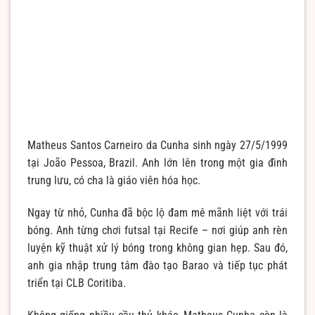
Matheus Santos Carneiro da Cunha sinh ngày 27/5/1999
tại João Pessoa, Brazil. Anh lớn lên trong một gia đình
trung lưu, có cha là giáo viên hóa học.
Ngay từ nhỏ, Cunha đã bộc lộ đam mê mãnh liệt với trái
bóng. Anh từng chơi futsal tại Recife – nơi giúp anh rèn
luyện kỹ thuật xử lý bóng trong không gian hẹp. Sau đó,
anh gia nhập trung tâm đào tạo Barao và tiếp tục phát
triển tại CLB Coritiba.