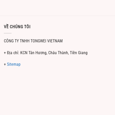
VỀ CHÚNG TÔI
CÔNG TY TNHH TONGWEI VIETNAM
+ Địa chỉ: KCN Tân Hương, Châu Thành, Tiền Giang
+
Sitemap