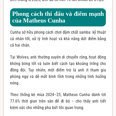
Phong cách thi đấu và điểm mạnh
của Matheus Cunha
Cunha sở hữu phong cách chơi đậm chất samba: kỹ thuật
cá nhân tốt, xử lý linh hoạt và khả năng dứt điểm bằng
cả hai chân.
Tại Wolves, anh thường xuyên di chuyển rộng, hoạt động
không bóng tốt và luôn biết cách tạo khoảng trống cho
đồng đội. Tuy nhiên, một điểm trừ là anh ít tham gia
phòng ngự và dễ mất bình tĩnh trong những tình huống
nóng.
Theo thống kê mùa 2024–25, Matheus Cunha dành tới
77.6% thời gian trên sân để đi bộ – cho thấy anh tiết
kiệm sức cho những pha bứt tốc quan trọng.