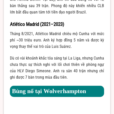
bàn thắng sau 39 trận. Phong độ này khiến nhiều CLB
lớn bắt đầu quan tâm tới tiền đạo người Brazil.
Atlético Madrid (2021–2023)
Tháng 8/2021, Atlético Madrid chiêu mộ Cunha với mức
phí ~30 triệu euro. Anh ký hợp đồng 5 năm và được kỳ
vọng thay thế vai trò của Luis Suárez.
Dù có vài khoảnh khắc tỏa sáng tại La Liga, nhưng Cunha
chưa thực sự thích nghi với lối chơi thiên về phòng ngự
của HLV Diego Simeone. Anh ra sân 40 trận nhưng chỉ
ghi được 7 bàn trong mùa đầu tiên.
Bùng nổ tại Wolverhampton