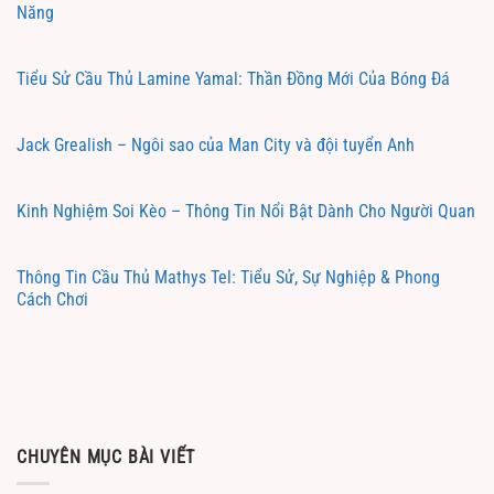
Năng
Tiểu Sử Cầu Thủ Lamine Yamal: Thần Đồng Mới Của Bóng Đá
Jack Grealish – Ngôi sao của Man City và đội tuyển Anh
Kinh Nghiệm Soi Kèo – Thông Tin Nổi Bật Dành Cho Người Quan
Thông Tin Cầu Thủ Mathys Tel: Tiểu Sử, Sự Nghiệp & Phong
Cách Chơi
CHUYÊN MỤC BÀI VIẾT