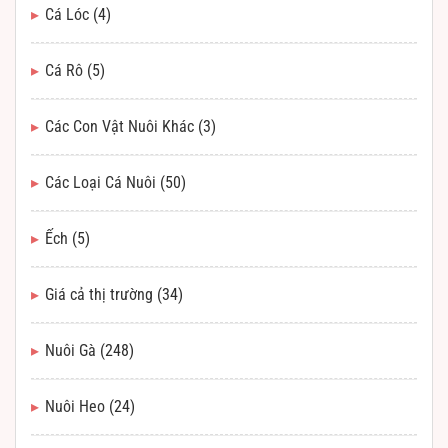
Cá Lóc
(4)
Cá Rô
(5)
Các Con Vật Nuôi Khác
(3)
Các Loại Cá Nuôi
(50)
Ếch
(5)
Giá cả thị trường
(34)
Nuôi Gà
(248)
Nuôi Heo
(24)