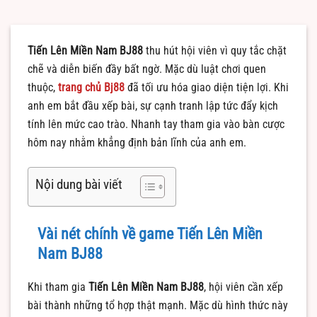
Tiến Lên Miền Nam BJ88
thu hút hội viên vì quy tắc chặt
chẽ và diễn biến đầy bất ngờ. Mặc dù luật chơi quen
thuộc,
trang chủ Bj88
đã tối ưu hóa giao diện tiện lợi. Khi
anh em bắt đầu xếp bài, sự cạnh tranh lập tức đẩy kịch
tính lên mức cao trào. Nhanh tay tham gia vào bàn cược
hôm nay nhằm khẳng định bản lĩnh của anh em.
Nội dung bài viết
Vài nét chính về game Tiến Lên Miền
Nam BJ88
Khi tham gia
Tiến Lên Miền Nam BJ88
, hội viên cần xếp
bài thành những tổ hợp thật mạnh. Mặc dù hình thức này