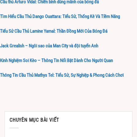
Cầu thủ Arturo Vidal: Chiến binh dũng mãnh của bóng đá
Tìm Hiểu Cầu Thủ Dango Ouattara: Tiểu Sử, Thống Kê Và Tiềm Năng
Tiểu Sử Cầu Thủ Lamine Yamal: Thần Đồng Mới Của Bóng Đá
Jack Grealish – Ngôi sao của Man City và đội tuyển Anh
Kinh Nghiệm Soi Kèo – Thông Tin Nổi Bật Dành Cho Người Quan
Thông Tin Cầu Thủ Mathys Tel: Tiểu Sử, Sự Nghiệp & Phong Cách Chơi
CHUYÊN MỤC BÀI VIẾT