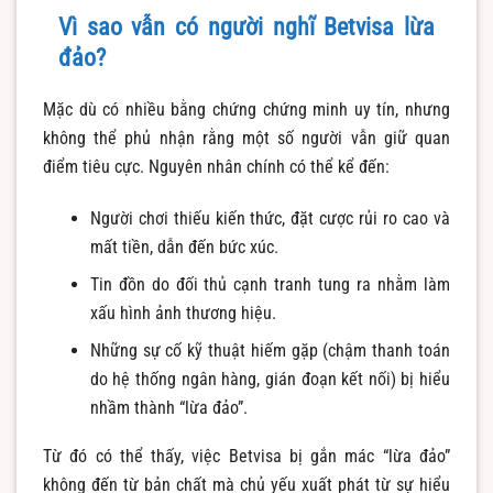
Vì sao vẫn có người nghĩ Betvisa lừa
đảo?
Mặc dù có nhiều bằng chứng chứng minh uy tín, nhưng
không thể phủ nhận rằng một số người vẫn giữ quan
điểm tiêu cực. Nguyên nhân chính có thể kể đến:
Người chơi thiếu kiến thức, đặt cược rủi ro cao và
mất tiền, dẫn đến bức xúc.
Tin đồn do đối thủ cạnh tranh tung ra nhằm làm
xấu hình ảnh thương hiệu.
Những sự cố kỹ thuật hiếm gặp (chậm thanh toán
do hệ thống ngân hàng, gián đoạn kết nối) bị hiểu
nhầm thành “lừa đảo”.
Từ đó có thể thấy, việc Betvisa bị gắn mác “lừa đảo”
không đến từ bản chất mà chủ yếu xuất phát từ sự hiểu