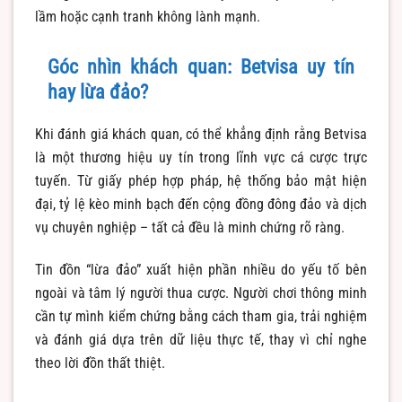
lầm hoặc cạnh tranh không lành mạnh.
Góc nhìn khách quan: Betvisa uy tín
hay lừa đảo?
Khi đánh giá khách quan, có thể khẳng định rằng Betvisa
là một thương hiệu uy tín trong lĩnh vực cá cược trực
tuyến. Từ giấy phép hợp pháp, hệ thống bảo mật hiện
đại, tỷ lệ kèo minh bạch đến cộng đồng đông đảo và dịch
vụ chuyên nghiệp – tất cả đều là minh chứng rõ ràng.
Tin đồn “lừa đảo” xuất hiện phần nhiều do yếu tố bên
ngoài và tâm lý người thua cược. Người chơi thông minh
cần tự mình kiểm chứng bằng cách tham gia, trải nghiệm
và đánh giá dựa trên dữ liệu thực tế, thay vì chỉ nghe
theo lời đồn thất thiệt.