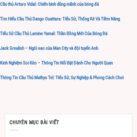
Cầu thủ Arturo Vidal: Chiến binh dũng mãnh của bóng đá
Tìm Hiểu Cầu Thủ Dango Ouattara: Tiểu Sử, Thống Kê Và Tiềm Năng
Tiểu Sử Cầu Thủ Lamine Yamal: Thần Đồng Mới Của Bóng Đá
Jack Grealish – Ngôi sao của Man City và đội tuyển Anh
Kinh Nghiệm Soi Kèo – Thông Tin Nổi Bật Dành Cho Người Quan
Thông Tin Cầu Thủ Mathys Tel: Tiểu Sử, Sự Nghiệp & Phong Cách Chơi
CHUYÊN MỤC BÀI VIẾT