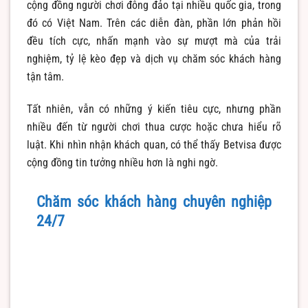
cộng đồng người chơi đông đảo tại nhiều quốc gia, trong
đó có Việt Nam. Trên các diễn đàn, phần lớn phản hồi
đều tích cực, nhấn mạnh vào sự mượt mà của trải
nghiệm, tỷ lệ kèo đẹp và dịch vụ chăm sóc khách hàng
tận tâm.
Tất nhiên, vẫn có những ý kiến tiêu cực, nhưng phần
nhiều đến từ người chơi thua cược hoặc chưa hiểu rõ
luật. Khi nhìn nhận khách quan, có thể thấy Betvisa được
cộng đồng tin tưởng nhiều hơn là nghi ngờ.
Chăm sóc khách hàng chuyên nghiệp
24/7