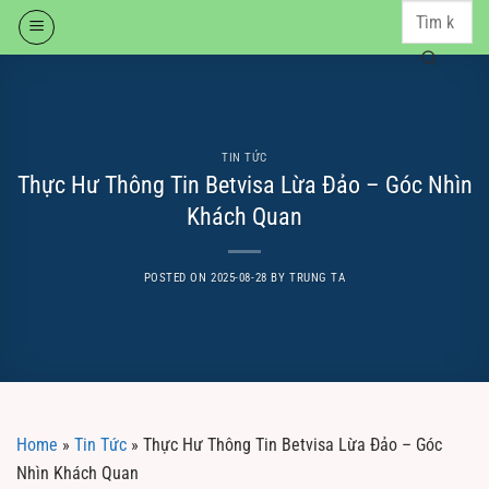
Skip
to
content
TIN TỨC
Thực Hư Thông Tin Betvisa Lừa Đảo – Góc Nhìn
Khách Quan
POSTED ON
2025-08-28
BY
TRUNG TA
Home
»
Tin Tức
»
Thực Hư Thông Tin Betvisa Lừa Đảo – Góc
Nhìn Khách Quan