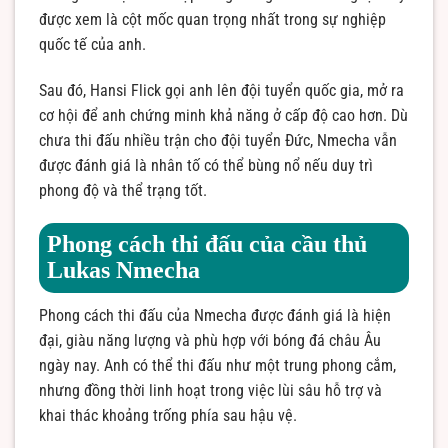
được xem là cột mốc quan trọng nhất trong sự nghiệp
quốc tế của anh.
Sau đó, Hansi Flick gọi anh lên đội tuyển quốc gia, mở ra
cơ hội để anh chứng minh khả năng ở cấp độ cao hơn. Dù
chưa thi đấu nhiều trận cho đội tuyển Đức, Nmecha vẫn
được đánh giá là nhân tố có thể bùng nổ nếu duy trì
phong độ và thể trạng tốt.
Phong cách thi đấu của cầu thủ
Lukas Nmecha
Phong cách thi đấu của Nmecha được đánh giá là hiện
đại, giàu năng lượng và phù hợp với bóng đá châu Âu
ngày nay. Anh có thể thi đấu như một trung phong cắm,
nhưng đồng thời linh hoạt trong việc lùi sâu hỗ trợ và
khai thác khoảng trống phía sau hậu vệ.