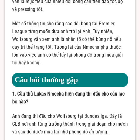
vẫn là mục tiêu của nhiều đội bóng cần tiền đạo tốc độ
và pressing tốt.
Một số thông tin cho rằng các đội bóng tại Premier
League từng muốn đưa anh trở lại Anh. Tuy nhiên,
Wolfsburg vẫn xem anh là nhân tố có thể bùng nổ nếu
duy trì thể trạng tốt. Tương lai của Nmecha phụ thuộc
lớn vào việc anh có thể lấy lại phong độ trong mùa giải
tới hay không.
Câu hỏi thường gặp
1. Cầu thủ Lukas Nmecha hiện đang thi đấu cho câu lạc
bộ nào?
Anh đang thi đấu cho Wolfsburg tại Bundesliga. Đây là
CLB nơi anh từng trưởng thành trong giai đoạn cho mượn
và sau đó được mua lại nhờ phong độ ấn tượng.