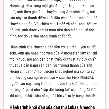
Hamburg, Đức trong một gia đình gốc Nigeria. Khi còn
nhỏ, anh theo gia đình chuyển sang Anh sinh sống, nơi
sau này trở thành điểm khởi đầu cho hành trình bóng đá
chuyên nghiệp. Với chiều cao 1m85 và nền tảng thể lực
nổi bật, anh được xem là mẫu tiền đạo hiện đại có thể
hình, tốc độ và khả năng tranh chấp tốt.
Hành trình của Nmecha gắn liền với sự rèn luyện từ rất
sớm. Anh gia nhập học viện của Manchester City khi chỉ
mới 9 tuổi, nơi anh dần phát triển kỹ thuật, tư duy chiến
thuật và bản năng săn bàn. Sự trưởng thành của anh
không chỉ đến từ môi trường khắc nghiệt mà còn từ sự
ảnh hưởng của người em trai – cầu thủ
Felix Nmecha
,
người sau này cũng trở thành tuyển thủ Đức. Hai anh em
thường được ví như “cặp đôi tương lai” của bóng đá Đức
khi cùng sở hữu khả năng bứt tốc và xử lý bóng tinh tế.
Hành trình khởi đầu của cầu thủ Lukas Nmecha