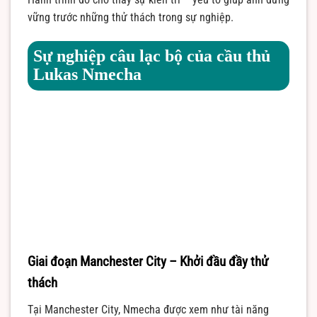
vững trước những thử thách trong sự nghiệp.
Sự nghiệp câu lạc bộ của cầu thủ
Lukas Nmecha
Giai đoạn Manchester City – Khởi đầu đầy thử
thách
Tại Manchester City, Nmecha được xem như tài năng