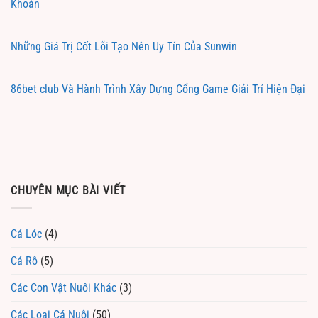
Khoản
Những Giá Trị Cốt Lõi Tạo Nên Uy Tín Của Sunwin
86bet club Và Hành Trình Xây Dựng Cổng Game Giải Trí Hiện Đại
CHUYÊN MỤC BÀI VIẾT
Cá Lóc
(4)
Cá Rô
(5)
Các Con Vật Nuôi Khác
(3)
Các Loại Cá Nuôi
(50)