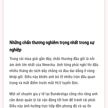
Những chấn thương nghiêm trọng nhất trong sự
nghiệp
Trong vài mùa giải gần đây, chấn thương đầu gối là nỗi
ám ảnh lớn nhất của Nmecha. Anh từng phải nghỉ thi đấu
nhiều tháng do rách dây chằng và đau dai dẳng ở vùng
khớp gối. Điều này khiến anh bỏ lỡ nhiều trận đấu quan
trọng và mất điểm trước mắt HLV tuyển Đức.
Một số chuyên gia y tế tại Bundesliga cũng cho rằng anh
cần được quản lý tải vận động tốt hơn để tránh tái phát.
Điều này ảnh hưởng trực tiếp đến phong độ và sự ổn