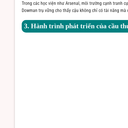
Trong các học viện như Arsenal, môi trường cạnh tranh cực
Dowman trụ vững cho thấy cậu không chỉ có tài năng mà cò
3. Hành trình phát triển của cầu