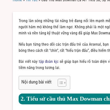
Trong làn sóng những tài năng trẻ đang nổi lên mạnh m
người hâm mộ không thể làm ngơ. Không phải là một ngôi
minh và nền tảng kỹ thuật vững vàng đã giúp Max Dowma
Nếu bạn từng theo dõi các trận đấu trẻ của Arsenal, bạ
bóng theo cách rất “chín”, rất “hiểu trận đấu”, điều hiếm 
Bài viết này
tập đoàn kjc
sẽ giúp bạn hiểu rõ toàn diện 
tiềm năng trong tương lai.
Nội dung bài viết
2. Tiểu sử cầu thủ Max Dowman chi