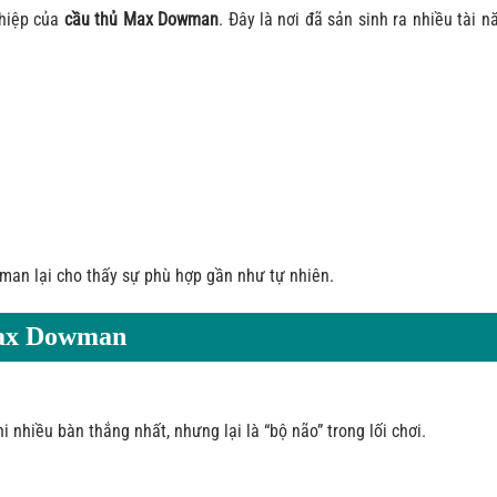
ghiệp của
cầu thủ Max Dowman
. Đây là nơi đã sản sinh ra nhiều tài 
man lại cho thấy sự phù hợp gần như tự nhiên.
 Max Dowman
 nhiều bàn thắng nhất, nhưng lại là “bộ não” trong lối chơi.