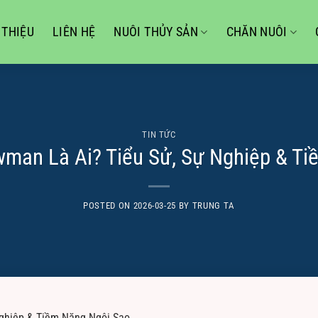
 THIỆU
LIÊN HỆ
NUÔI THỦY SẢN
CHĂN NUÔI
TIN TỨC
man Là Ai? Tiểu Sử, Sự Nghiệp & Ti
POSTED ON
2026-03-25
BY
TRUNG TA
ghiệp & Tiềm Năng Ngôi Sao