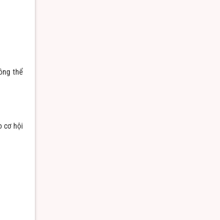
ông thể
o cơ hội