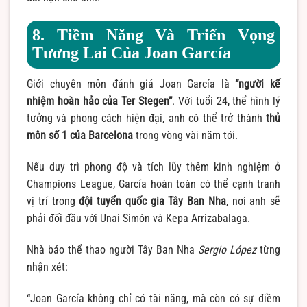
8. Tiềm Năng Và Triển Vọng
Tương Lai Của Joan García
Giới chuyên môn đánh giá Joan García là
“người kế
nhiệm hoàn hảo của Ter Stegen”
. Với tuổi 24, thể hình lý
tưởng và phong cách hiện đại, anh có thể trở thành
thủ
môn số 1 của Barcelona
trong vòng vài năm tới.
Nếu duy trì phong độ và tích lũy thêm kinh nghiệm ở
Champions League, García hoàn toàn có thể cạnh tranh
vị trí trong
đội tuyển quốc gia Tây Ban Nha
, nơi anh sẽ
phải đối đầu với Unai Simón và Kepa Arrizabalaga.
Nhà báo thể thao người Tây Ban Nha
Sergio López
từng
nhận xét:
“Joan García không chỉ có tài năng, mà còn có sự điềm