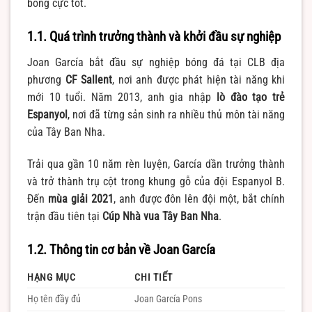
bổng cực tốt.
1.1. Quá trình trưởng thành và khởi đầu sự nghiệp
Joan García bắt đầu sự nghiệp bóng đá tại CLB địa
phương
CF Sallent
, nơi anh được phát hiện tài năng khi
mới 10 tuổi. Năm 2013, anh gia nhập
lò đào tạo trẻ
Espanyol
, nơi đã từng sản sinh ra nhiều thủ môn tài năng
của Tây Ban Nha.
Trải qua gần 10 năm rèn luyện, García dần trưởng thành
và trở thành trụ cột trong khung gỗ của đội Espanyol B.
Đến
mùa giải 2021
, anh được đôn lên đội một, bắt chính
trận đầu tiên tại
Cúp Nhà vua Tây Ban Nha
.
1.2. Thông tin cơ bản về Joan García
HẠNG MỤC
CHI TIẾT
Họ tên đầy đủ
Joan García Pons