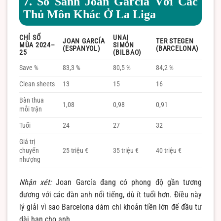
7. So Sánh Joan García Với Các
Thủ Môn Khác Ở La Liga
CHỈ SỐ
UNAI
JOAN GARCÍA
TER STEGEN
MÙA 2024–
SIMÓN
(ESPANYOL)
(BARCELONA)
25
(BILBAO)
Save %
83,3 %
80,5 %
84,2 %
Clean sheets
13
15
16
Bàn thua
1,08
0,98
0,91
mỗi trận
Tuổi
24
27
32
Giá trị
chuyển
25 triệu €
35 triệu €
40 triệu €
nhượng
Nhận xét:
Joan García đang có phong độ gần tương
đương với các đàn anh nổi tiếng, dù ít tuổi hơn. Điều này
lý giải vì sao Barcelona dám chi khoản tiền lớn để đầu tư
dài hạn cho anh.