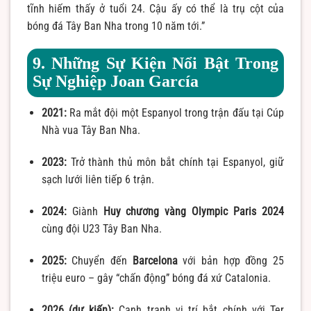
tĩnh hiếm thấy ở tuổi 24. Cậu ấy có thể là trụ cột của
bóng đá Tây Ban Nha trong 10 năm tới.”
9. Những Sự Kiện Nổi Bật Trong
Sự Nghiệp Joan García
2021:
Ra mắt đội một Espanyol trong trận đấu tại Cúp
Nhà vua Tây Ban Nha.
2023:
Trở thành thủ môn bắt chính tại Espanyol, giữ
sạch lưới liên tiếp 6 trận.
2024:
Giành
Huy chương vàng Olympic Paris 2024
cùng đội U23 Tây Ban Nha.
2025:
Chuyển đến
Barcelona
với bản hợp đồng 25
triệu euro – gây “chấn động” bóng đá xứ Catalonia.
2026 (dự kiến):
Cạnh tranh vị trí bắt chính với Ter