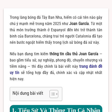
Trong làng bóng đá Tây Ban Nha, hiếm có cái tên nào gây
chú ý mạnh mẽ trong năm 2025 như
Joan García
. Từ một
thủ môn trưởng thành ở Espanyol đến khi trở thành tân
binh của Barcelona, chàng trai trẻ người Catalonia đã tạo
nên bước ngoặt hiếm thấy trong lịch sử bóng đá xứ này.
Nếu bạn đang tìm kiếm
thông tin cầu thủ Joan García
—
bao gồm tiểu sử, sự nghiệp, phong độ, chuyển nhượng và
tiềm năng — thì đây chính là bài viết này
trang đánh đề
uy tín
sẽ tổng hợp đầy đủ, chính xác và cập nhật nhất
hiện nay.
Nội dung bài viết
1. Tiểu Sử Và Thông Tin Cá Nhân