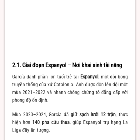
2.1. Giai đoạn Espanyol – Nơi khai sinh tài năng
García dành phần lớn tuổi trẻ tại
Espanyol
, một đội bóng
truyền thống của xứ Catalonia. Anh được đôn lên đội một
mùa 2021–2022 và nhanh chóng chứng tỏ đẳng cấp với
phong độ ổn định.
Mùa 2023–2024, García đã
giữ sạch lưới 12 trận
, thực
hiện hơn
140 pha cứu thua
, giúp Espanyol trụ hạng La
Liga đầy ấn tượng.