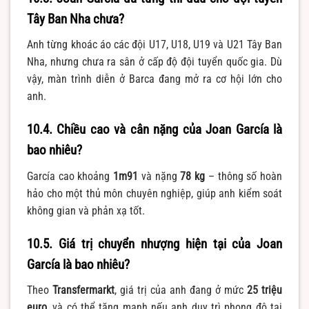
Tây Ban Nha chưa?
Anh từng khoác áo các đội U17, U18, U19 và U21 Tây Ban
Nha, nhưng chưa ra sân ở cấp độ đội tuyển quốc gia. Dù
vậy, màn trình diễn ở Barca đang mở ra cơ hội lớn cho
anh.
10.4. Chiều cao và cân nặng của Joan García là
bao nhiêu?
García cao khoảng
1m91
và nặng
78 kg
– thông số hoàn
hảo cho một thủ môn chuyên nghiệp, giúp anh kiểm soát
không gian và phản xạ tốt.
10.5. Giá trị chuyển nhượng hiện tại của Joan
García là bao nhiêu?
Theo
Transfermarkt
, giá trị của anh đang ở mức
25 triệu
euro
, và có thể tăng mạnh nếu anh duy trì phong độ tại