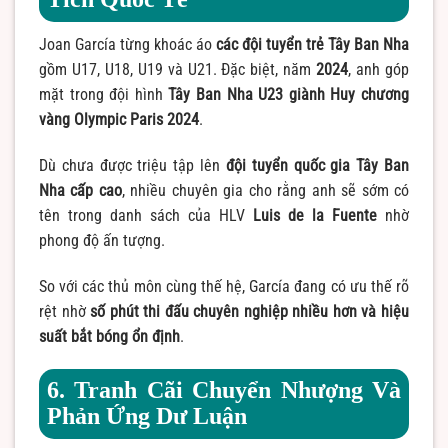
Joan García từng khoác áo
các đội tuyển trẻ Tây Ban Nha
gồm U17, U18, U19 và U21. Đặc biệt, năm
2024
, anh góp
mặt trong đội hình
Tây Ban Nha U23 giành Huy chương
vàng Olympic Paris 2024
.
Dù chưa được triệu tập lên
đội tuyển quốc gia Tây Ban
Nha cấp cao
, nhiều chuyên gia cho rằng anh sẽ sớm có
tên trong danh sách của HLV
Luis de la Fuente
nhờ
phong độ ấn tượng.
So với các thủ môn cùng thế hệ, García đang có ưu thế rõ
rệt nhờ
số phút thi đấu chuyên nghiệp nhiều hơn và hiệu
suất bắt bóng ổn định
.
6. Tranh Cãi Chuyển Nhượng Và
Phản Ứng Dư Luận