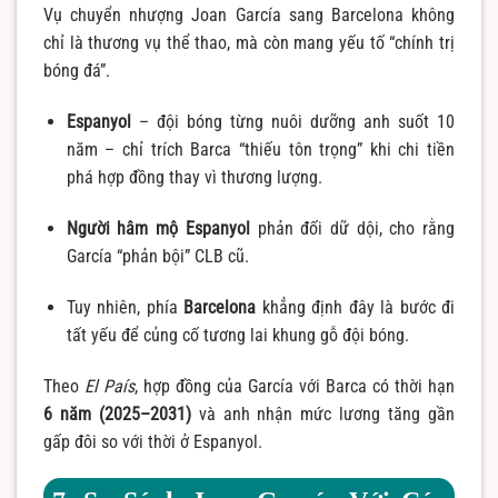
Vụ chuyển nhượng Joan García sang Barcelona không
chỉ là thương vụ thể thao, mà còn mang yếu tố “chính trị
bóng đá”.
Espanyol
– đội bóng từng nuôi dưỡng anh suốt 10
năm – chỉ trích Barca “thiếu tôn trọng” khi chi tiền
phá hợp đồng thay vì thương lượng.
Người hâm mộ Espanyol
phản đối dữ dội, cho rằng
García “phản bội” CLB cũ.
Tuy nhiên, phía
Barcelona
khẳng định đây là bước đi
tất yếu để củng cố tương lai khung gỗ đội bóng.
Theo
El País
, hợp đồng của García với Barca có thời hạn
6 năm (2025–2031)
và anh nhận mức lương tăng gần
gấp đôi so với thời ở Espanyol.