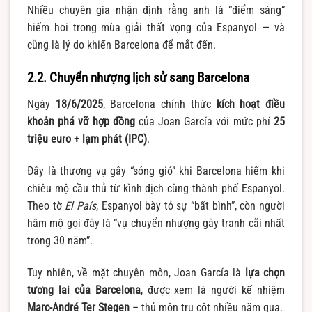
Nhiều chuyên gia nhận định rằng anh là “điểm sáng”
hiếm hoi trong mùa giải thất vọng của Espanyol — và
cũng là lý do khiến Barcelona để mắt đến.
2.2. Chuyển nhượng lịch sử sang Barcelona
Ngày
18/6/2025
, Barcelona chính thức
kích hoạt điều
khoản phá vỡ hợp đồng
của Joan García với mức phí
25
triệu euro + lạm phát (IPC)
.
Đây là thương vụ gây “sóng gió” khi Barcelona hiếm khi
chiêu mộ cầu thủ từ kình địch cùng thành phố Espanyol.
Theo tờ
El País
, Espanyol bày tỏ sự “bất bình”, còn người
hâm mộ gọi đây là “vụ chuyển nhượng gây tranh cãi nhất
trong 30 năm”.
Tuy nhiên, về mặt chuyên môn, Joan García là
lựa chọn
tương lai của Barcelona
, được xem là người kế nhiệm
Marc-André Ter Stegen
– thủ môn trụ cột nhiều năm qua.