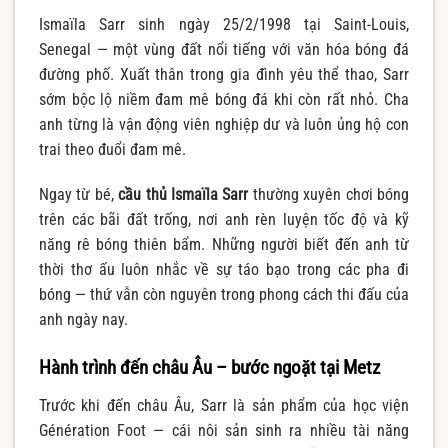
Ismaïla Sarr sinh ngày 25/2/1998 tại Saint-Louis,
Senegal — một vùng đất nổi tiếng với văn hóa bóng đá
đường phố. Xuất thân trong gia đình yêu thể thao, Sarr
sớm bộc lộ niềm đam mê bóng đá khi còn rất nhỏ. Cha
anh từng là vận động viên nghiệp dư và luôn ủng hộ con
trai theo đuổi đam mê.
Ngay từ bé,
cầu thủ Ismaïla Sarr
thường xuyên chơi bóng
trên các bãi đất trống, nơi anh rèn luyện tốc độ và kỹ
năng rê bóng thiên bẩm. Những người biết đến anh từ
thời thơ ấu luôn nhắc về sự táo bạo trong các pha đi
bóng — thứ vẫn còn nguyên trong phong cách thi đấu của
anh ngày nay.
Hành trình đến châu Âu – bước ngoặt tại Metz
Trước khi đến châu Âu, Sarr là sản phẩm của học viện
Génération Foot — cái nôi sản sinh ra nhiều tài năng