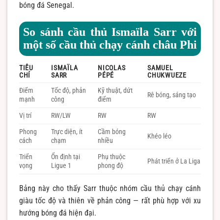
bóng đá Senegal.
So sánh cầu thủ Ismaïla Sarr với
một số cầu thủ chạy cánh châu Phi
TIÊU
ISMAÏLA
NICOLAS
SAMUEL
CHÍ
SARR
PÉPÉ
CHUKWUEZE
Điểm
Tốc độ, phản
Kỹ thuật, dứt
Rê bóng, sáng tạo
mạnh
công
điểm
Vị trí
RW/LW
RW
RW
Phong
Trực diện, ít
Cầm bóng
Khéo léo
cách
chạm
nhiều
Triển
Ổn định tại
Phụ thuộc
Phát triển ở La Liga
vọng
Ligue 1
phong độ
Bảng này cho thấy Sarr thuộc nhóm cầu thủ chạy cánh
giàu tốc độ và thiên về phản công — rất phù hợp với xu
hướng bóng đá hiện đại.