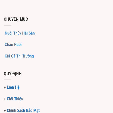
CHUYÊN MỤC
Nuôi Thủy Hải Sản
Chăn Nuôi
Giá Cả Thị Trường
QUY ĐỊNH
+
Liên Hệ
+
Giới Thiệu
+
Chính Sách Bảo Mật