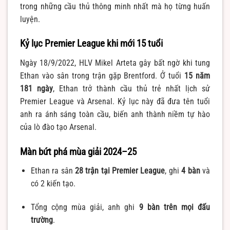
trong những cầu thủ thông minh nhất mà họ từng huấn
luyện.
Kỷ lục Premier League khi mới 15 tuổi
Ngày 18/9/2022, HLV Mikel Arteta gây bất ngờ khi tung
Ethan vào sân trong trận gặp Brentford. Ở tuổi
15 năm
181 ngày
, Ethan trở thành cầu thủ trẻ nhất lịch sử
Premier League và Arsenal. Kỷ lục này đã đưa tên tuổi
anh ra ánh sáng toàn cầu, biến anh thành niềm tự hào
của lò đào tạo Arsenal.
Màn bứt phá mùa giải 2024–25
Ethan ra sân
28 trận tại Premier League
, ghi
4 bàn
và
có 2 kiến tạo.
Tổng cộng mùa giải, anh ghi
9 bàn trên mọi đấu
trường
.