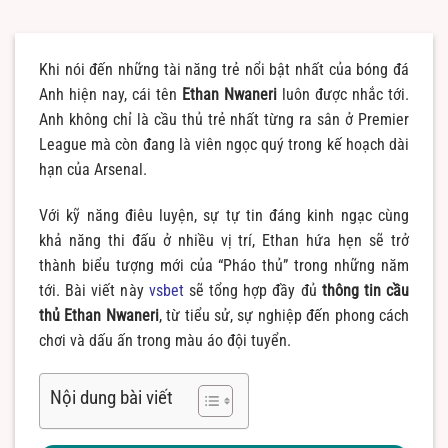
Khi nói đến những tài năng trẻ nổi bật nhất của bóng đá
Anh hiện nay, cái tên
Ethan Nwaneri
luôn được nhắc tới.
Anh không chỉ là cầu thủ trẻ nhất từng ra sân ở Premier
League mà còn đang là viên ngọc quý trong kế hoạch dài
hạn của Arsenal.
Với kỹ năng điêu luyện, sự tự tin đáng kinh ngạc cùng
khả năng thi đấu ở nhiều vị trí, Ethan hứa hẹn sẽ trở
thành biểu tượng mới của “Pháo thủ” trong những năm
tới. Bài viết này
vsbet
sẽ tổng hợp đầy đủ
thông tin cầu
thủ Ethan Nwaneri
, từ tiểu sử, sự nghiệp đến phong cách
chơi và dấu ấn trong màu áo đội tuyển.
Nội dung bài viết