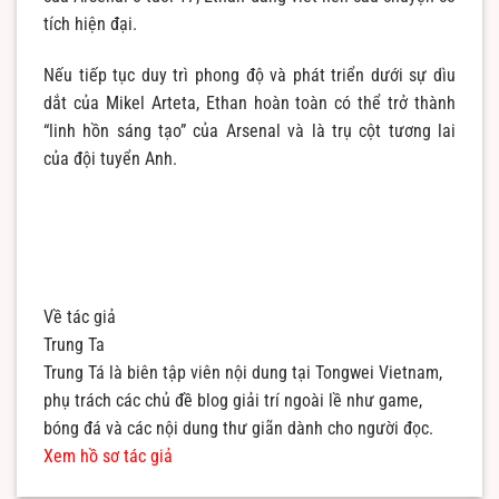
tích hiện đại.
Nếu tiếp tục duy trì phong độ và phát triển dưới sự dìu
dắt của Mikel Arteta, Ethan hoàn toàn có thể trở thành
“linh hồn sáng tạo” của Arsenal và là trụ cột tương lai
của đội tuyển Anh.
Về tác giả
Trung Ta
Trung Tá là biên tập viên nội dung tại Tongwei Vietnam,
phụ trách các chủ đề blog giải trí ngoài lề như game,
bóng đá và các nội dung thư giãn dành cho người đọc.
Xem hồ sơ tác giả