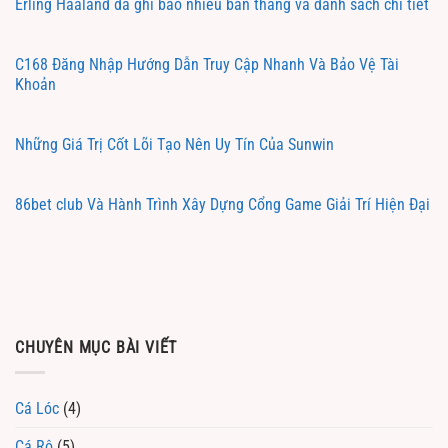
Erling Haaland đã ghi bao nhiêu bàn thắng và danh sách chi tiết
C168 Đăng Nhập Hướng Dẫn Truy Cập Nhanh Và Bảo Vệ Tài
Khoản
Những Giá Trị Cốt Lõi Tạo Nên Uy Tín Của Sunwin
86bet club Và Hành Trình Xây Dựng Cổng Game Giải Trí Hiện Đại
CHUYÊN MỤC BÀI VIẾT
Cá Lóc
(4)
Cá Rô
(5)