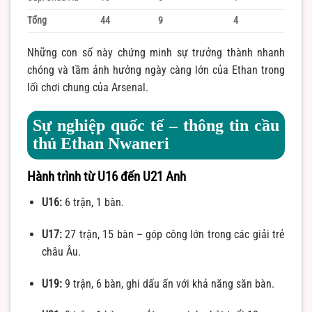
Tổng
44
9
4
Những con số này chứng minh sự trưởng thành nhanh
chóng và tầm ảnh hưởng ngày càng lớn của Ethan trong
lối chơi chung của Arsenal.
Sự nghiệp quốc tế – thông tin cầu
thủ Ethan Nwaneri
Hành trình từ U16 đến U21 Anh
U16:
6 trận, 1 bàn.
U17:
27 trận, 15 bàn – góp công lớn trong các giải trẻ
châu Âu.
U19:
9 trận, 6 bàn, ghi dấu ấn với khả năng săn bàn.