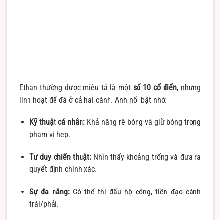
Ethan thường được miêu tả là một
số 10 cổ điển
, nhưng
linh hoạt để đá ở cả hai cánh. Anh nổi bật nhờ:
Kỹ thuật cá nhân:
Khả năng rê bóng và giữ bóng trong
phạm vi hẹp.
Tư duy chiến thuật:
Nhìn thấy khoảng trống và đưa ra
quyết định chính xác.
Sự đa năng:
Có thể thi đấu hộ công, tiền đạo cánh
trái/phải.