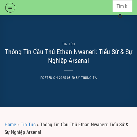
Skip
to
content
TIN TỨC
Thông Tin Cầu Thủ Ethan Nwaneri: Tiểu Sử & Sự
Nghiệp Arsenal
POSTED ON
2025-08-20
BY
TRUNG TA
Home
»
Tin Tức
»
Thông Tin Cầu Thủ Ethan Nwaneri: Tiểu Sử &
Sự Nghiệp Arsenal