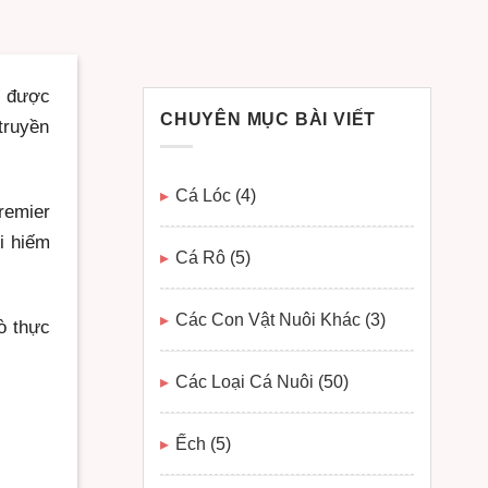
n được
CHUYÊN MỤC BÀI VIẾT
truyền
Cá Lóc
(4)
remier
i hiếm
Cá Rô
(5)
Các Con Vật Nuôi Khác
(3)
ò thực
Các Loại Cá Nuôi
(50)
Ếch
(5)