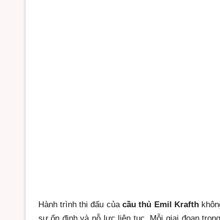
Hành trình thi đấu của
cầu thủ Emil Krafth
không
sự ổn định và nỗ lực liên tục. Mỗi giai đoạn tron