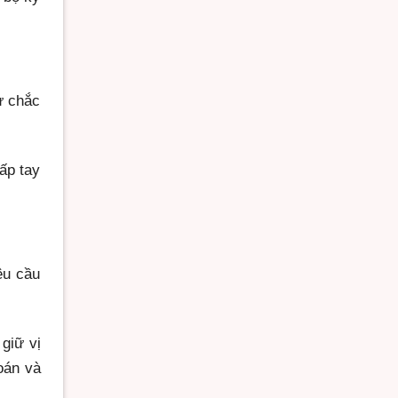
ự chắc
ấp tay
êu cầu
giữ vị
oán và