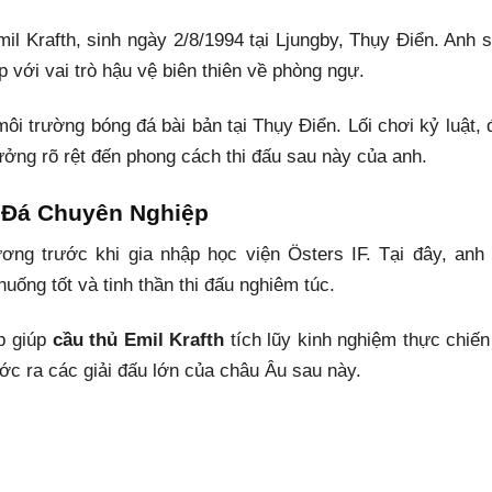
mil Krafth, sinh ngày 2/8/1994 tại Ljungby, Thụy Điển. Anh 
 với vai trò hậu vệ biên thiên về phòng ngự.
i trường bóng đá bài bản tại Thụy Điển. Lối chơi kỷ luật, 
ưởng rõ rệt đến phong cách thi đấu sau này của anh.
 Đá Chuyên Nghiệp
ương trước khi gia nhập học viện Östers IF. Tại đây, anh
ống tốt và tinh thần thi đấu nghiêm túc.
p giúp
cầu thủ Emil Krafth
tích lũy kinh nghiệm thực chiến 
ớc ra các giải đấu lớn của châu Âu sau này.