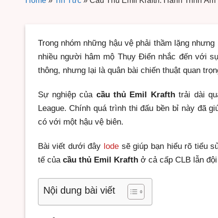
Home
»
Tin Tức
»
Cầu Thủ Emil Krafth: Hành Trình Â
Trong nhóm những hậu vệ phải thầm lặng nhưng 
nhiều người hâm mộ Thụy Điển nhắc đến với sự 
thông, nhưng lại là quân bài chiến thuật quan trọ
Sự nghiệp của
cầu thủ Emil Krafth
trải dài q
League. Chính quá trình thi đấu bền bỉ này đã gi
có với một hậu vệ biên.
Bài viết dưới đây
lode
sẽ giúp bạn hiểu rõ tiểu s
tế của
cầu thủ Emil Krafth
ở cả cấp CLB lẫn đội
Nội dung bài viết