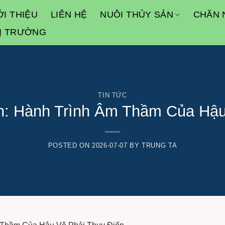
ỚI THIỆU
LIÊN HỆ
NUÔI THỦY SẢN
CHĂN 
HỊ TRƯỜNG
TIN TỨC
th: Hành Trình Âm Thầm Của Hậu
POSTED ON
2026-07-07
BY
TRUNG TA