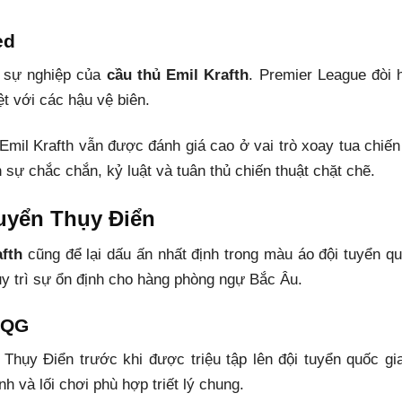
ed
g sự nghiệp của
cầu thủ Emil Krafth
. Premier League đòi h
ệt với các hậu vệ biên.
mil Krafth vẫn được đánh giá cao ở vai trò xoay tua chiến 
sự chắc chắn, kỷ luật và tuân thủ chiến thuật chặt chẽ.
uyển Thụy Điển
afth
cũng để lại dấu ấn nhất định trong màu áo đội tuyển qu
uy trì sự ổn định cho hàng phòng ngự Bắc Âu.
TQG
 Thụy Điển trước khi được triệu tập lên đội tuyển quốc gi
h và lối chơi phù hợp triết lý chung.