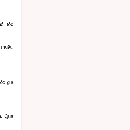
ỏi tốc
thuật.
ốc gia
a. Quá