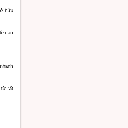
sở hữu
đề cao
 nhanh
từ rất