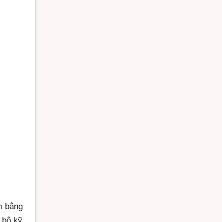
n bằng
n bộ kỹ