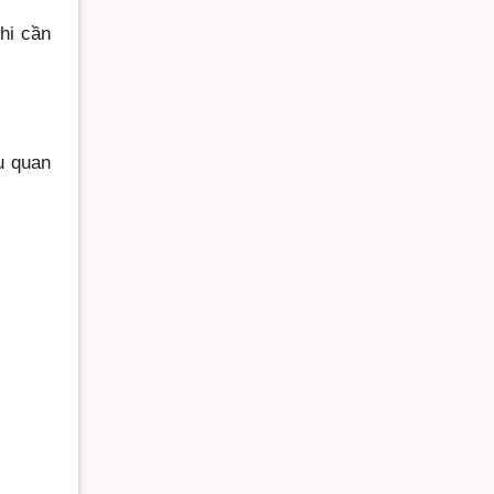
hi cần
u quan