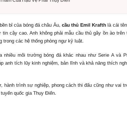
m Thầm Của Hậu Vệ Phải Thụy Điển
bền bỉ của bóng đá châu Âu,
cầu thủ Emil Krafth
là cái tê
tin cậy cao. Anh không phải mẫu cầu thủ gây ồn ào trên 
ng trong các hệ thống phòng ngự kỷ luật.
ua nhiều môi trường bóng đá khác nhau như Serie A và P
úp anh tích lũy kinh nghiệm, bản lĩnh và khả năng thích ngh
ử, hành trình sự nghiệp, phong cách thi đấu cũng như vai tr
 tuyển quốc gia Thụy Điển.