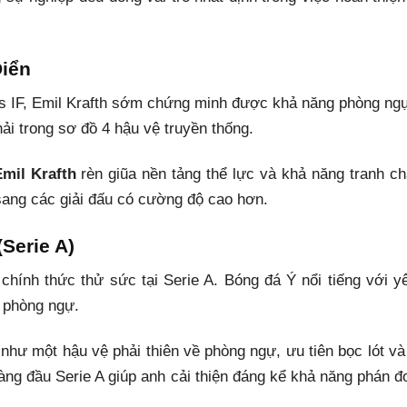
Điển
gs IF, Emil Krafth sớm chứng minh được khả năng phòng ng
ải trong sơ đồ 4 hậu vệ truyền thống.
Emil Krafth
rèn giũa nền tảng thể lực và khả năng tranh ch
 sang các giải đấu có cường độ cao hơn.
Serie A)
hính thức thử sức tại Serie A. Bóng đá Ý nổi tiếng với y
ủ phòng ngự.
hư một hậu vệ phải thiên về phòng ngự, ưu tiên bọc lót và 
hàng đầu Serie A giúp anh cải thiện đáng kể khả năng phán đ