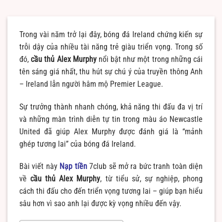
Trong vài năm trở lại đây, bóng đá Ireland chứng kiến sự
trỗi dậy của nhiều tài năng trẻ giàu triển vọng. Trong số
đó,
cầu thủ Alex Murphy
nổi bật như một trong những cái
tên sáng giá nhất, thu hút sự chú ý của truyền thông Anh
– Ireland lẫn người hâm mộ Premier League.
Sự trưởng thành nhanh chóng, khả năng thi đấu đa vị trí
và những màn trình diễn tự tin trong màu áo Newcastle
United đã giúp Alex Murphy được đánh giá là “mảnh
ghép tương lai” của bóng đá Ireland.
Bài viết này
Nạp tiền
7club sẽ mở ra bức tranh toàn diện
về
cầu thủ Alex Murphy
, từ tiểu sử, sự nghiệp, phong
cách thi đấu cho đến triển vọng tương lai – giúp bạn hiểu
sâu hơn vì sao anh lại được kỳ vọng nhiều đến vậy.