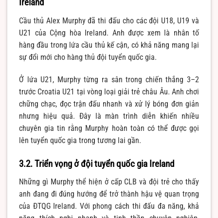
Ireland
Cầu thủ Alex Murphy đã thi đấu cho các đội U18, U19 và
U21 của Cộng hòa Ireland. Anh được xem là nhân tố
hàng đầu trong lứa cầu thủ kế cận, có khả năng mang lại
sự đổi mới cho hàng thủ đội tuyển quốc gia.
Ở lứa U21, Murphy từng ra sân trong chiến thắng 3–2
trước Croatia U21 tại vòng loại giải trẻ châu Âu. Anh chơi
chững chạc, đọc trận đấu nhanh và xử lý bóng đơn giản
nhưng hiệu quả. Đây là màn trình diễn khiến nhiều
chuyên gia tin rằng Murphy hoàn toàn có thể được gọi
lên tuyển quốc gia trong tương lai gần.
3.2. Triển vọng ở đội tuyển quốc gia Ireland
Những gì Murphy thể hiện ở cấp CLB và đội trẻ cho thấy
anh đang đi đúng hướng để trở thành hậu vệ quan trọng
của ĐTQG Ireland. Với phong cách thi đấu đa năng, khả