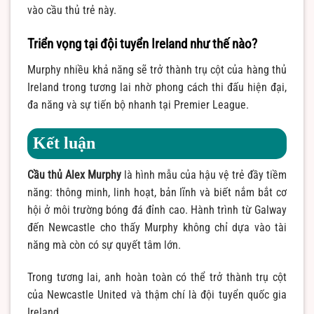
vào cầu thủ trẻ này.
Triển vọng tại đội tuyển Ireland như thế nào?
Murphy nhiều khả năng sẽ trở thành trụ cột của hàng thủ
Ireland trong tương lai nhờ phong cách thi đấu hiện đại,
đa năng và sự tiến bộ nhanh tại Premier League.
Kết luận
Cầu thủ Alex Murphy
là hình mẫu của hậu vệ trẻ đầy tiềm
năng: thông minh, linh hoạt, bản lĩnh và biết nắm bắt cơ
hội ở môi trường bóng đá đỉnh cao. Hành trình từ Galway
đến Newcastle cho thấy Murphy không chỉ dựa vào tài
năng mà còn có sự quyết tâm lớn.
Trong tương lai, anh hoàn toàn có thể trở thành trụ cột
của Newcastle United và thậm chí là đội tuyển quốc gia
Ireland.