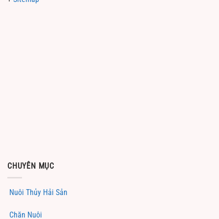
CHUYÊN MỤC
Nuôi Thủy Hải Sản
Chăn Nuôi