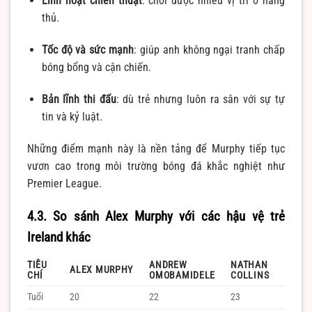
Linh hoạt chiến thuật
: chơi được nhiều vị trí ở hàng
thủ.
Tốc độ và sức mạnh
: giúp anh không ngại tranh chấp
bóng bổng và cận chiến.
Bản lĩnh thi đấu
: dù trẻ nhưng luôn ra sân với sự tự
tin và kỷ luật.
Những điểm mạnh này là nền tảng để Murphy tiếp tục
vươn cao trong môi trường bóng đá khắc nghiệt như
Premier League.
4.3. So sánh Alex Murphy với các hậu vệ trẻ
Ireland khác
TIÊU
ANDREW
NATHAN
ALEX MURPHY
CHÍ
OMOBAMIDELE
COLLINS
Tuổi
20
22
23