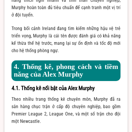
năng thích nghi nhanh và tinh thần chuyên nghiệp,
Murphy hoàn toàn đủ tiêu chuẩn để cạnh tranh một vị trí
ở đội tuyển.
Trong bối cảnh Ireland đang tìm kiếm những hậu vệ trẻ
triển vọng, Murphy là cái tên được đánh giá có khả năng
kế thừa thế hệ trước, mang lại sự ổn định và tốc độ mới
cho hệ thống phòng ngự.
4. Thống kê, phong cách và tiềm
năng của Alex Murphy
4.1. Thống kê nổi bật của Alex Murphy
Theo nhiều trang thống kê chuyên môn, Murphy đã ra
sân hàng chục trận ở cấp độ chuyên nghiệp, bao gồm
Premier League 2, League One, và một số trận cho đội
một Newcastle.