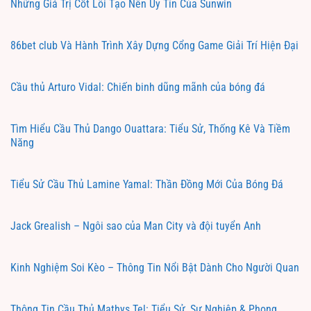
Những Giá Trị Cốt Lõi Tạo Nên Uy Tín Của Sunwin
86bet club Và Hành Trình Xây Dựng Cổng Game Giải Trí Hiện Đại
Cầu thủ Arturo Vidal: Chiến binh dũng mãnh của bóng đá
Tìm Hiểu Cầu Thủ Dango Ouattara: Tiểu Sử, Thống Kê Và Tiềm
Năng
Tiểu Sử Cầu Thủ Lamine Yamal: Thần Đồng Mới Của Bóng Đá
Jack Grealish – Ngôi sao của Man City và đội tuyển Anh
Kinh Nghiệm Soi Kèo – Thông Tin Nổi Bật Dành Cho Người Quan
Thông Tin Cầu Thủ Mathys Tel: Tiểu Sử, Sự Nghiệp & Phong