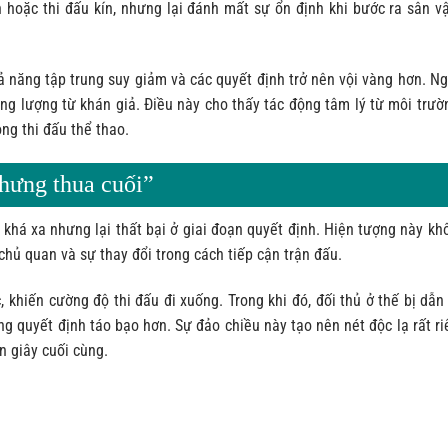
n hoặc thi đấu kín, nhưng lại đánh mất sự ổn định khi bước ra sân v
 năng tập trung suy giảm và các quyết định trở nên vội vàng hơn. Ng
ng lượng từ khán giả. Điều này cho thấy tác động tâm lý từ môi trườ
ng thi đấu thể thao.
hưng thua cuối”
khá xa nhưng lại thất bại ở giai đoạn quyết định. Hiện tượng này kh
chủ quan và sự thay đổi trong cách tiếp cận trận đấu.
, khiến cường độ thi đấu đi xuống. Trong khi đó, đối thủ ở thế bị dẫ
ng quyết định táo bạo hơn. Sự đảo chiều này tạo nên nét độc lạ rất r
n giây cuối cùng.