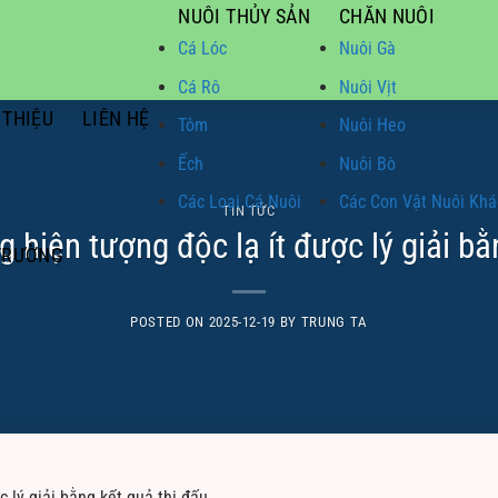
NUÔI THỦY SẢN
CHĂN NUÔI
Cá Lóc
Nuôi Gà
Cá Rô
Nuôi Vịt
 THIỆU
LIÊN HỆ
Tôm
Nuôi Heo
Ếch
Nuôi Bò
Các Loại Cá Nuôi
Các Con Vật Nuôi Khá
TIN TỨC
 hiện tượng độc lạ ít được lý giải bằ
 TRƯỜNG
POSTED ON
2025-12-19
BY
TRUNG TA
 lý giải bằng kết quả thi đấu