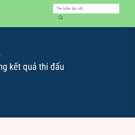
c
ng kết quả thi đấu