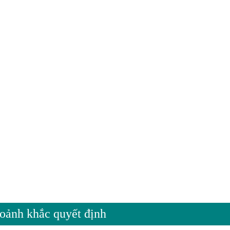
hoảnh khắc quyết định