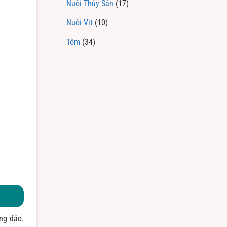
Nuôi Thủy Sản
(17)
Nuôi Vịt
(10)
Tôm
(34)
ng đảo.