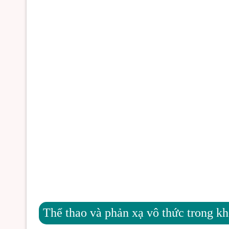
Thể thao và phản xạ vô thức trong k