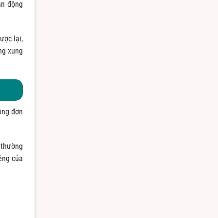
ận động
ược lại,
ng xung
ông đơn
n thường
iêng của