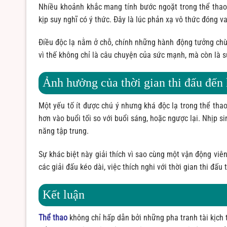
Nhiều khoảnh khắc mang tính bước ngoặt trong thể thao 
kịp suy nghĩ có ý thức. Đây là lúc phản xạ vô thức đóng va
Điều độc lạ nằm ở chỗ, chính những hành động tưởng chừn
vì thế không chỉ là câu chuyện của sức mạnh, mà còn là s
Ảnh hưởng của thời gian thi đấu đến 
Một yếu tố ít được chú ý nhưng khá độc lạ trong thể thao
hơn vào buổi tối so với buổi sáng, hoặc ngược lại. Nhịp 
năng tập trung.
Sự khác biệt này giải thích vì sao cùng một vận động viên,
các giải đấu kéo dài, việc thích nghi với thời gian thi đấu
Kết luận
Thể thao
không chỉ hấp dẫn bởi những pha tranh tài kịch t