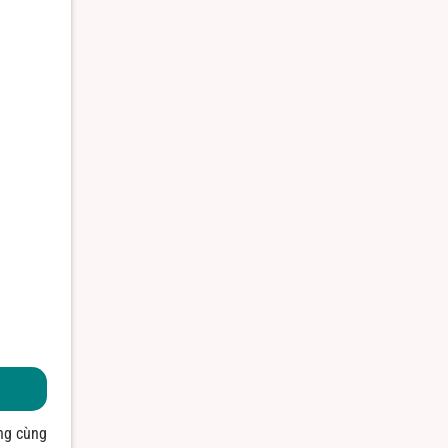
ng cùng