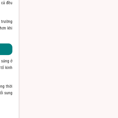
t cả đều
i trường
 hơn khi
a sáng ở
 tố kinh
ng thời
uổi sung