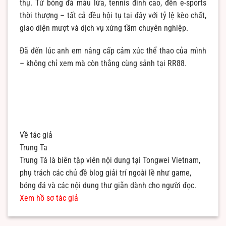
thụ. Từ bóng đá máu lửa, tennis đỉnh cao, đến e-sports
thời thượng – tất cả đều hội tụ tại đây với tỷ lệ kèo chất,
giao diện mượt và dịch vụ xứng tầm chuyên nghiệp.
Đã đến lúc anh em nâng cấp cảm xúc thể thao của mình
– không chỉ xem mà còn thắng cùng sảnh tại RR88.
Về tác giả
Trung Ta
Trung Tá là biên tập viên nội dung tại Tongwei Vietnam,
phụ trách các chủ đề blog giải trí ngoài lề như game,
bóng đá và các nội dung thư giãn dành cho người đọc.
Xem hồ sơ tác giả