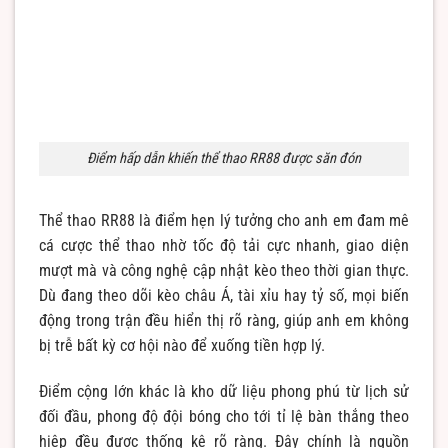
Điểm hấp dẫn khiến thể thao RR88 được săn đón
Thể thao RR88 là điểm hẹn lý tưởng cho anh em đam mê
cá cược thể thao nhờ tốc độ tải cực nhanh, giao diện
mượt mà và công nghệ cập nhật kèo theo thời gian thực.
Dù đang theo dõi kèo châu Á, tài xỉu hay tỷ số, mọi biến
động trong trận đều hiển thị rõ ràng, giúp anh em không
bị trễ bất kỳ cơ hội nào để xuống tiền hợp lý.
Điểm cộng lớn khác là kho dữ liệu phong phú từ lịch sử
đối đầu, phong độ đội bóng cho tới tỉ lệ bàn thắng theo
hiệp đều được thống kê rõ ràng. Đây chính là nguồn