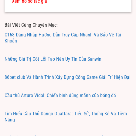
Xem hồ sơ tác giả
Bài Viết Cùng Chuyên Mục:
C168 Đăng Nhập Hướng Dẫn Truy Cập Nhanh Và Bảo Vệ Tài
Khoản
Những Giá Trị Cốt Lõi Tạo Nên Uy Tín Của Sunwin
86bet club Và Hành Trình Xây Dựng Cổng Game Giải Trí Hiện Đại
Cầu thủ Arturo Vidal: Chiến binh dũng mãnh của bóng đá
Tìm Hiểu Cầu Thủ Dango Ouattara: Tiểu Sử, Thống Kê Và Tiềm
Năng