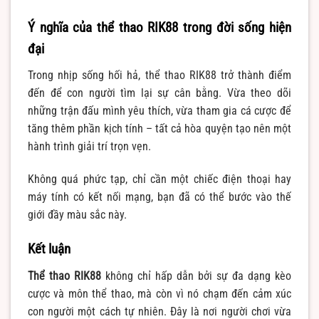
Ý nghĩa của thể thao RIK88 trong đời sống hiện
đại
Trong nhịp sống hối hả, thể thao RIK88 trở thành điểm
đến để con người tìm lại sự cân bằng. Vừa theo dõi
những trận đấu mình yêu thích, vừa tham gia cá cược để
tăng thêm phần kịch tính – tất cả hòa quyện tạo nên một
hành trình giải trí trọn vẹn.
Không quá phức tạp, chỉ cần một chiếc điện thoại hay
máy tính có kết nối mạng, bạn đã có thể bước vào thế
giới đầy màu sắc này.
Kết luận
Thể thao RIK88
không chỉ hấp dẫn bởi sự đa dạng kèo
cược và môn thể thao, mà còn vì nó chạm đến cảm xúc
con người một cách tự nhiên. Đây là nơi người chơi vừa