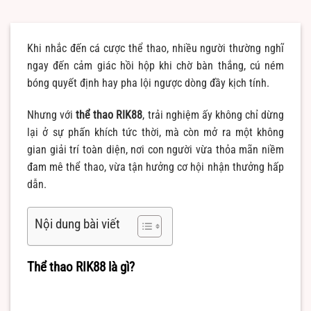
Khi nhắc đến cá cược thể thao, nhiều người thường nghĩ
ngay đến cảm giác hồi hộp khi chờ bàn thắng, cú ném
bóng quyết định hay pha lội ngược dòng đầy kịch tính.
Nhưng với
thể thao RIK88
, trải nghiệm ấy không chỉ dừng
lại ở sự phấn khích tức thời, mà còn mở ra một không
gian giải trí toàn diện, nơi con người vừa thỏa mãn niềm
đam mê thể thao, vừa tận hưởng cơ hội nhận thưởng hấp
dẫn.
Nội dung bài viết
Thể thao RIK88 là gì?