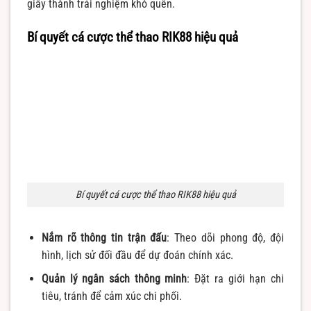
giây thành trải nghiệm khó quên.
Bí quyết cá cược thể thao RIK88 hiệu quả
Bí quyết cá cược thể thao RIK88 hiệu quả
Nắm rõ thông tin trận đấu
: Theo dõi phong độ, đội
hình, lịch sử đối đầu để dự đoán chính xác.
Quản lý ngân sách thông minh
: Đặt ra giới hạn chi
tiêu, tránh để cảm xúc chi phối.