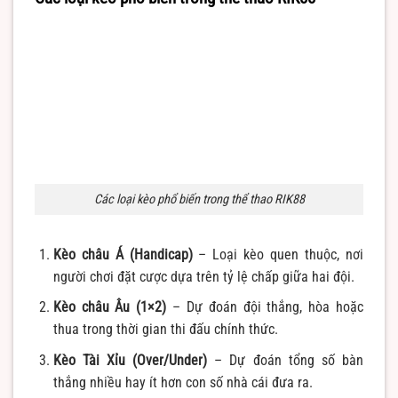
Các loại kèo phổ biến trong thể thao RIK88
Kèo châu Á (Handicap)
– Loại kèo quen thuộc, nơi
người chơi đặt cược dựa trên tỷ lệ chấp giữa hai đội.
Kèo châu Âu (1×2)
– Dự đoán đội thắng, hòa hoặc
thua trong thời gian thi đấu chính thức.
Kèo Tài Xỉu (Over/Under)
– Dự đoán tổng số bàn
thắng nhiều hay ít hơn con số nhà cái đưa ra.