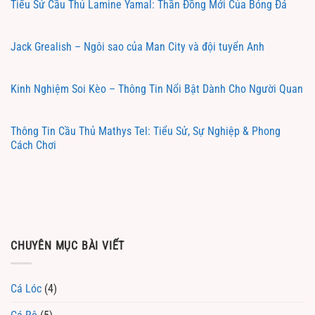
Tiểu Sử Cầu Thủ Lamine Yamal: Thần Đồng Mới Của Bóng Đá
Jack Grealish – Ngôi sao của Man City và đội tuyển Anh
Kinh Nghiệm Soi Kèo – Thông Tin Nổi Bật Dành Cho Người Quan
Thông Tin Cầu Thủ Mathys Tel: Tiểu Sử, Sự Nghiệp & Phong
Cách Chơi
CHUYÊN MỤC BÀI VIẾT
Cá Lóc
(4)