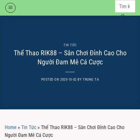
Skip
to
content
TIN TỨC
Thể Thao RIK88 – Sân Chơi Đỉnh Cao Cho
Người Đam Mê Cá Cược
POSTED ON
2025-10-02
BY
TRUNG TA
Home
»
Tin Tức
»
Thể Thao RIK88 – Sân Chơi Đỉnh Cao Cho
Người Đam Mê Cá Cược