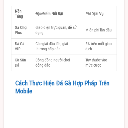
Nền
Đặc Điểm Nổi Bật
Phí Dịch Vụ
Tảng
Gà Chọi
Giao diện trực quan, dễ sử
Miễn phí lần đầu
Plus
dụng
Đá Gà
Các giải đấu lớn, giải
5% trên mỗi giao
VIP
thưởng hấp dẫn
dịch
Gà Sân
Cộng đồng người chơi
Tùy thuộc vào
Đá
đông đảo
mức cược
Cách Thực Hiện Đá Gà Hợp Pháp Trên
Mobile