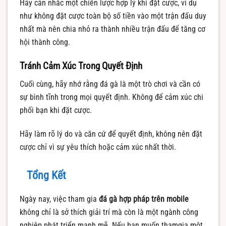
Hãy cân nhắc một chiến lược hợp lý khi đặt cược, ví dụ
như không đặt cược toàn bộ số tiền vào một trận đấu duy
nhất mà nên chia nhỏ ra thành nhiều trận đấu để tăng cơ
hội thành công.
Tránh Cảm Xúc Trong Quyết Định
Cuối cùng, hãy nhớ rằng đá gà là một trò chơi và cần có
sự bình tĩnh trong mọi quyết định. Không để cảm xúc chi
phối bạn khi đặt cược.
Hãy làm rõ lý do và căn cứ để quyết định, không nên đặt
cược chỉ vì sự yêu thích hoặc cảm xúc nhất thời.
Tổng Kết
Ngày nay, việc tham gia
đá gà hợp pháp trên mobile
không chỉ là sở thích giải trí mà còn là một ngành công
nghiệp phát triển mạnh mẽ. Nếu bạn muốn thamgia một