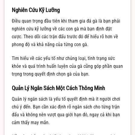
Nghiên Cứu Kỹ Lưỡng
Điều quan trọng đầu tiên khi tham gia đá gà là bạn phải
nghiên cứu kỹ lưỡng về các con gà mà bạn định đặt
cược. Theo dõi các trận đấu trước đó để hiểu rõ hơn về
phong độ và khả năng của từng con gà.
Tìm hiểu về các yếu tố như chủng loại, tình trạng sức
khỏe và quá trình huấn luyện của gà cũng góp phần quan
trọng trong quyết định chọn gà của bạn.
Quản Lý Ngân Sách Một Cách Thông Minh
Quản lý ngân sách là yếu tố quyết định mà ít người chơi
chú ý đến. Bạn cần xác định rõ ngân sách cho từng trận
đấu và không nên vượt qua giới hạn đó, ngay cả khi bạn
cảm thấy may mắn.