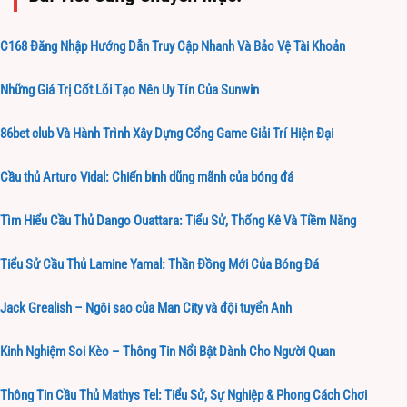
C168 Đăng Nhập Hướng Dẫn Truy Cập Nhanh Và Bảo Vệ Tài Khoản
Những Giá Trị Cốt Lõi Tạo Nên Uy Tín Của Sunwin
86bet club Và Hành Trình Xây Dựng Cổng Game Giải Trí Hiện Đại
Cầu thủ Arturo Vidal: Chiến binh dũng mãnh của bóng đá
Tìm Hiểu Cầu Thủ Dango Ouattara: Tiểu Sử, Thống Kê Và Tiềm Năng
Tiểu Sử Cầu Thủ Lamine Yamal: Thần Đồng Mới Của Bóng Đá
Jack Grealish – Ngôi sao của Man City và đội tuyển Anh
Kinh Nghiệm Soi Kèo – Thông Tin Nổi Bật Dành Cho Người Quan
Thông Tin Cầu Thủ Mathys Tel: Tiểu Sử, Sự Nghiệp & Phong Cách Chơi