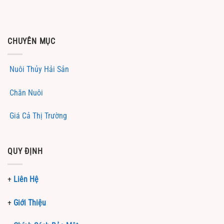
CHUYÊN MỤC
Nuôi Thủy Hải Sản
Chăn Nuôi
Giá Cả Thị Trường
QUY ĐỊNH
+
Liên Hệ
+
Giới Thiệu