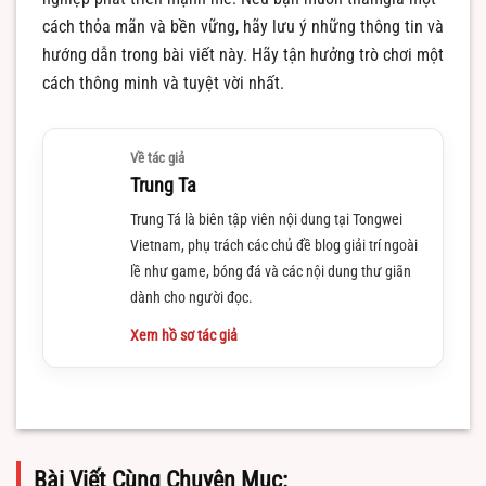
cách thỏa mãn và bền vững, hãy lưu ý những thông tin và
hướng dẫn trong bài viết này. Hãy tận hưởng trò chơi một
cách thông minh và tuyệt vời nhất.
Về tác giả
Trung Ta
Trung Tá là biên tập viên nội dung tại Tongwei
Vietnam, phụ trách các chủ đề blog giải trí ngoài
lề như game, bóng đá và các nội dung thư giãn
dành cho người đọc.
Xem hồ sơ tác giả
Bài Viết Cùng Chuyên Mục: