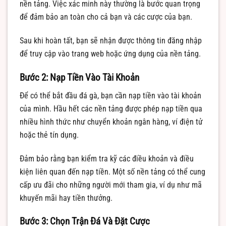
nền tảng. Việc xác minh này thường là bước quan trọng
để đảm bảo an toàn cho cả bạn và các cược của bạn.
Sau khi hoàn tất, bạn sẽ nhận được thông tin đăng nhập
để truy cập vào trang web hoặc ứng dụng của nền tảng.
Bước 2: Nạp Tiền Vào Tài Khoản
Để có thể bắt đầu đá gà, bạn cần nạp tiền vào tài khoản
của mình. Hầu hết các nền tảng được phép nạp tiền qua
nhiều hình thức như chuyển khoản ngân hàng, ví điện tử
hoặc thẻ tín dụng.
Đảm bảo rằng bạn kiểm tra kỹ các điều khoản và điều
kiện liên quan đến nạp tiền. Một số nền tảng có thể cung
cấp ưu đãi cho những người mới tham gia, ví dụ như mã
khuyến mãi hay tiền thưởng.
Bước 3: Chọn Trận Đá Và Đặt Cược