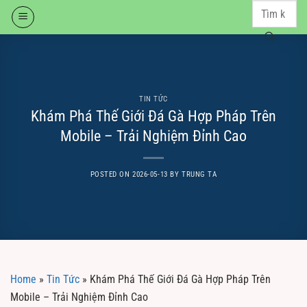
Skip
to
content
TIN TỨC
Khám Phá Thế Giới Đá Gà Hợp Pháp Trên
Mobile – Trải Nghiệm Đỉnh Cao
POSTED ON
2026-05-13
BY
TRUNG TA
Home
»
Tin Tức
»
Khám Phá Thế Giới Đá Gà Hợp Pháp Trên
Mobile – Trải Nghiệm Đỉnh Cao