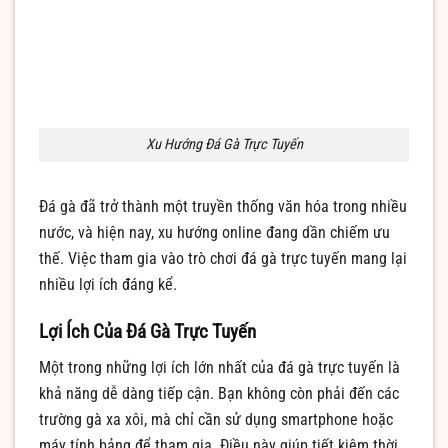
Xu Hướng Đá Gà Trực Tuyến
Đá gà đã trở thành một truyền thống văn hóa trong nhiều
nước, và hiện nay, xu hướng online đang dần chiếm ưu
thế. Việc tham gia vào trò chơi đá gà trực tuyến mang lại
nhiều lợi ích đáng kể.
Lợi Ích Của Đá Gà Trực Tuyến
Một trong những lợi ích lớn nhất của đá gà trực tuyến là
khả năng dễ dàng tiếp cận. Bạn không còn phải đến các
trường gà xa xôi, mà chỉ cần sử dụng smartphone hoặc
máy tính bảng để tham gia. Điều này giúp tiết kiệm thời