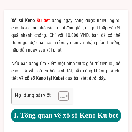
Xổ số Keno
Ku bet
đang ngày càng được nhiều người
chơi lựa chọn nhờ cách chơi đơn giản, chi phí thấp và kết
quả nhanh chóng. Chỉ với 10.000 VNĐ, bạn đã có thể
tham gia dự đoán con số may mắn và nhận phần thưởng
hấp dẫn ngay sau vài phút.
Nếu bạn đang tìm kiếm một hình thức giải trí tiện lợi, dễ
chơi mà vẫn có cơ hội sinh lời, hãy cùng khám phá chi
tiết về
xổ số Keno tại Kubet
qua bài viết dưới đây.
Nội dung bài viết
I. Tổng quan về xổ số Keno Ku bet