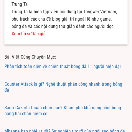
Trung Ta
Trung Tá là biên tập viên nội dung tại Tongwei Vietnam,
phụ trách các chủ đề blog giải trí ngoài lề như game,
bóng đá và các nội dung thư giãn dành cho người đọc.
Xem hồ sơ tác giả
Bài Viết Cùng Chuyên Mục:
Phân tích toàn diện về chiến thuật bóng đá 11 người hiện đại
Counter Attack là gì? Nghệ thuật phản công nhanh trong bóng
đá
Santi Cazorla thuận chân nào? Khám phá khả năng chơi bóng
bằng hai chân hiếm có
Mbappe bao nhiêu tuổi? Sự nghiệp rực rỡ của ngôi sao bóng đá