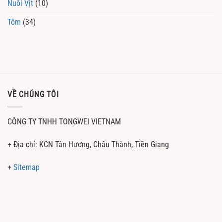
Nuôi Vịt
(10)
Tôm
(34)
VỀ CHÚNG TÔI
CÔNG TY TNHH TONGWEI VIETNAM
+ Địa chỉ: KCN Tân Hương, Châu Thành, Tiền Giang
+
Sitemap