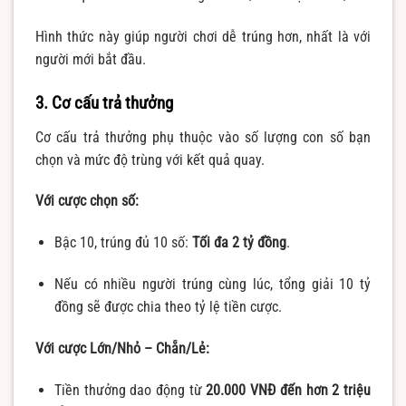
Hình thức này giúp người chơi dễ trúng hơn, nhất là với
người mới bắt đầu.
3. Cơ cấu trả thưởng
Cơ cấu trả thưởng phụ thuộc vào số lượng con số bạn
chọn và mức độ trùng với kết quả quay.
Với cược chọn số:
Bậc 10, trúng đủ 10 số:
Tối đa 2 tỷ đồng
.
Nếu có nhiều người trúng cùng lúc, tổng giải 10 tỷ
đồng sẽ được chia theo tỷ lệ tiền cược.
Với cược Lớn/Nhỏ – Chẵn/Lẻ:
Tiền thưởng dao động từ
20.000 VNĐ đến hơn 2 triệu