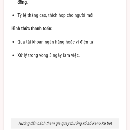
đồng
.
Tỷ lệ thắng cao, thích hợp cho người mới.
Hình thức thanh toán:
Qua tài khoản ngân hàng hoặc ví điện tử.
Xử lý trong vòng 3 ngày làm việc.
Hướng dẫn cách tham gia quay thưởng xổ số Keno Ku bet