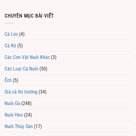
CHUYÊN MỤC BÀI VIẾT
Cá Lóc
(4)
Cá Rô
(5)
Các Con Vật Nuôi Khác
(3)
Các Loại Cá Nuôi
(50)
Ếch
(5)
Giá cả thị trường
(34)
Nuôi Gà
(248)
Nuôi Heo
(24)
Nuôi Thủy Sản
(17)