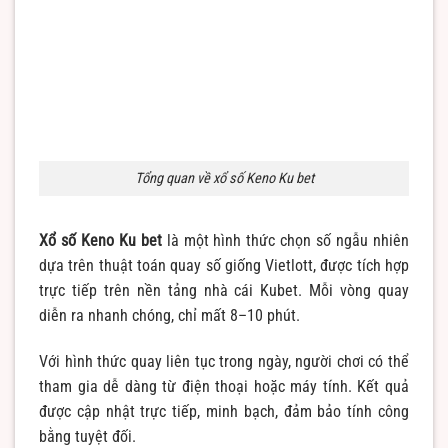
Tổng quan về xổ số Keno Ku bet
Xổ số Keno Ku bet
là một hình thức chọn số ngẫu nhiên
dựa trên thuật toán quay số giống Vietlott, được tích hợp
trực tiếp trên nền tảng nhà cái Kubet. Mỗi vòng quay
diễn ra nhanh chóng, chỉ mất 8–10 phút.
Với hình thức quay liên tục trong ngày, người chơi có thể
tham gia dễ dàng từ điện thoại hoặc máy tính. Kết quả
được cập nhật trực tiếp, minh bạch, đảm bảo tính công
bằng tuyệt đối.