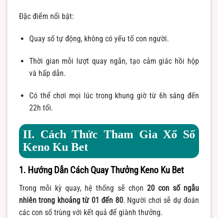
Đặc điểm nổi bật:
Quay số tự động, không có yếu tố con người.
Thời gian mỗi lượt quay ngắn, tạo cảm giác hồi hộp
và hấp dẫn.
Có thể chơi mọi lúc trong khung giờ từ 6h sáng đến
22h tối.
II. Cách Thức Tham Gia Xổ Số
Keno Ku Bet
1. Hướng Dẫn Cách Quay Thưởng Keno Ku Bet
Trong mỗi kỳ quay, hệ thống sẽ chọn
20 con số ngẫu
nhiên trong khoảng từ 01 đến 80
. Người chơi sẽ dự đoán
các con số trùng với kết quả để giành thưởng.