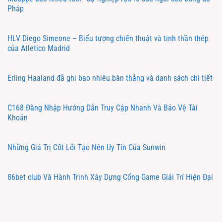
Pháp
HLV Diego Simeone – Biểu tượng chiến thuật và tinh thần thép
của Atletico Madrid
Erling Haaland đã ghi bao nhiêu bàn thắng và danh sách chi tiết
C168 Đăng Nhập Hướng Dẫn Truy Cập Nhanh Và Bảo Vệ Tài
Khoản
Những Giá Trị Cốt Lõi Tạo Nên Uy Tín Của Sunwin
86bet club Và Hành Trình Xây Dựng Cổng Game Giải Trí Hiện Đại