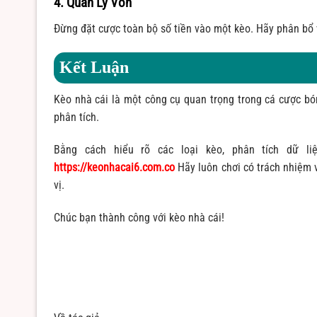
4. Quản Lý Vốn
Đừng đặt cược toàn bộ số tiền vào một kèo. Hãy phân bổ v
Kết Luận
Kèo nhà cái là một công cụ quan trọng trong cá cược bó
phân tích.
Bằng cách hiểu rõ các loại kèo, phân tích dữ li
https://keonhacai6.com.co
Hãy luôn chơi có trách nhiệm 
vị.
Chúc bạn thành công với kèo nhà cái!