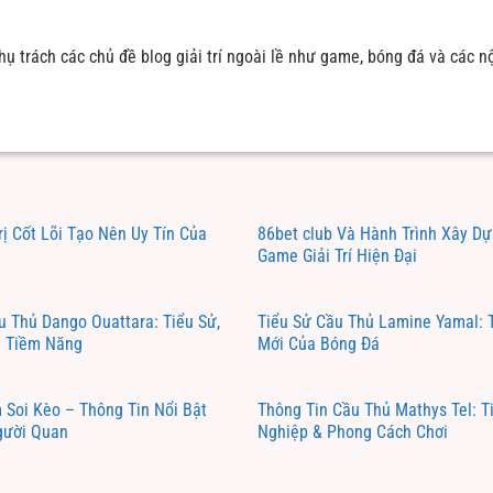
hụ trách các chủ đề blog giải trí ngoài lề như game, bóng đá và các n
ị Cốt Lõi Tạo Nên Uy Tín Của
86bet club Và Hành Trình Xây D
Game Giải Trí Hiện Đại
u Thủ Dango Ouattara: Tiểu Sử,
Tiểu Sử Cầu Thủ Lamine Yamal: 
à Tiềm Năng
Mới Của Bóng Đá
 Soi Kèo – Thông Tin Nổi Bật
Thông Tin Cầu Thủ Mathys Tel: T
gười Quan
Nghiệp & Phong Cách Chơi