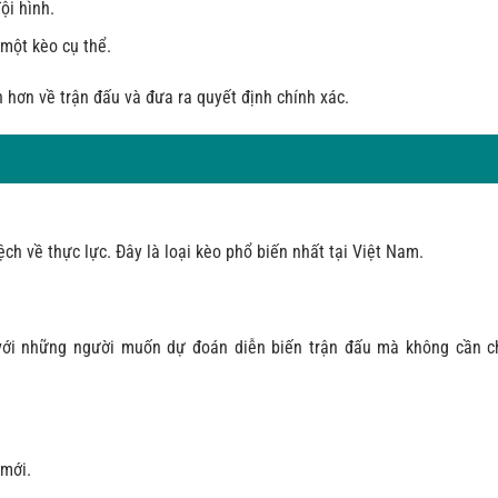
đội hình.
một kèo cụ thể.
n hơn về trận đấu và đưa ra quyết định chính xác.
ch về thực lực. Đây là loại kèo phổ biến nhất tại Việt Nam.
 với những người muốn dự đoán diễn biến trận đấu mà không cần c
 mới.