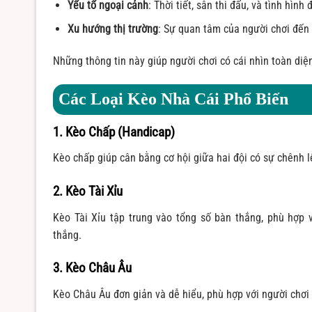
Yếu tố ngoại cảnh
: Thời tiết, sân thi đấu, và tình hình 
Xu hướng thị trường
: Sự quan tâm của người chơi đến 
Những thông tin này giúp người chơi có cái nhìn toàn diệ
Các Loại Kèo Nhà Cái Phổ Biến
1. Kèo Chấp (Handicap)
Kèo chấp giúp cân bằng cơ hội giữa hai đội có sự chênh lệ
2. Kèo Tài Xỉu
Kèo Tài Xỉu tập trung vào tổng số bàn thắng, phù hợp
thắng.
3. Kèo Châu Âu
Kèo Châu Âu đơn giản và dễ hiểu, phù hợp với người chơi