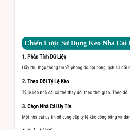
Chiến Lược Sử Dụng Kèo Nhà Cái
1. Phân Tích Dữ Liệu
Hãy thu thập thông tin về phong độ đội bóng, lịch sử đối đ
2. Theo Dõi Tỷ Lệ Kèo
Tỷ lệ kèo nhà cái có thể thay đổi theo thời gian. Theo dõi
3. Chọn Nhà Cái Uy Tín
Một nhà cái uy tín sẽ cung cấp tỷ lệ kèo công bằng và đả