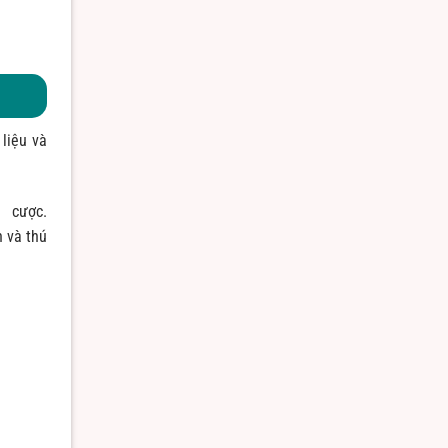
liệu và
 cược.
 và thú