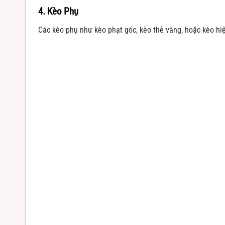
4. Kèo Phụ
Các kèo phụ như kèo phạt góc, kèo thẻ vàng, hoặc kèo hiệ