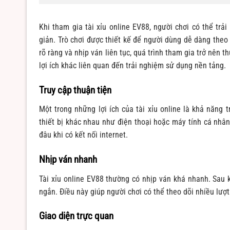
Khi tham gia tài xỉu online EV88, người chơi có thể trả
giản. Trò chơi được thiết kế để người dùng dễ dàng theo 
rõ ràng và nhịp ván liên tục, quá trình tham gia trở nên t
lợi ích khác liên quan đến trải nghiệm sử dụng nền tảng.
Truy cập thuận tiện
Một trong những lợi ích của tài xỉu online là khả năng 
thiết bị khác nhau như điện thoại hoặc máy tính cá nhân.
đâu khi có kết nối internet.
Nhịp ván nhanh
Tài xỉu online EV88 thường có nhịp ván khá nhanh. Sau k
ngắn. Điều này giúp người chơi có thể theo dõi nhiều lượt
Giao diện trực quan