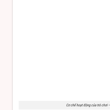
Cơ chế hoạt động của trò chơi –