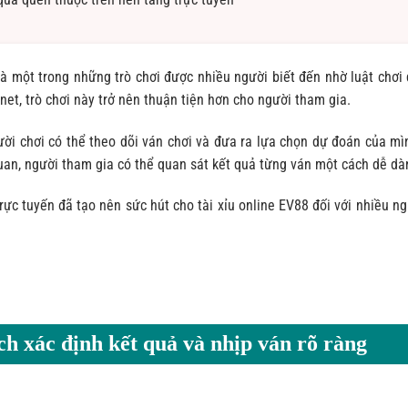
u là một trong những trò chơi được nhiều người biết đến nhờ luật chơi
et, trò chơi này trở nên thuận tiện hơn cho người tham gia.
ười chơi có thể theo dõi ván chơi và đưa ra lựa chọn dự đoán của mì
 quan, người tham gia có thể quan sát kết quả từng ván một cách dễ dà
rực tuyến đã tạo nên sức hút cho tài xỉu online EV88 đối với nhiều n
ch xác định kết quả và nhịp ván rõ ràng