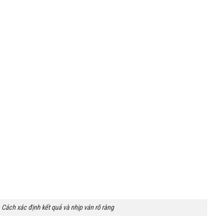
 Cách xác định kết quả và nhịp ván rõ ràng