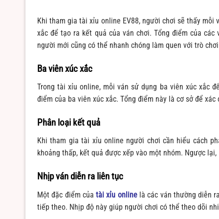
Khi tham gia tài xỉu online EV88, người chơi sẽ thấy mỗi
xắc để tạo ra kết quả của ván chơi. Tổng điểm của các 
người mới cũng có thể nhanh chóng làm quen với trò chơi
Ba viên xúc xắc
Trong tài xỉu online, mỗi ván sử dụng ba viên xúc xắc để
điểm của ba viên xúc xắc. Tổng điểm này là cơ sở để xác 
Phân loại kết quả
Khi tham gia tài xỉu online người chơi cần hiểu cách p
khoảng thấp, kết quả được xếp vào một nhóm. Ngược lại, 
Nhịp ván diễn ra liên tục
Một đặc điểm của
tài xỉu online
là các ván thường diễn r
tiếp theo. Nhịp độ này giúp người chơi có thể theo dõi nh