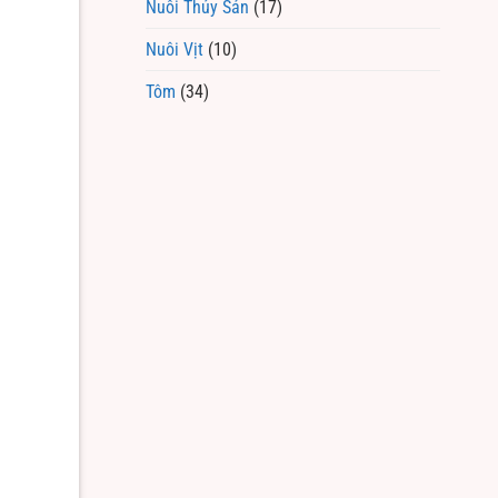
Nuôi Thủy Sản
(17)
Nuôi Vịt
(10)
Tôm
(34)