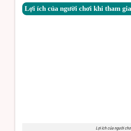
Lợi ích của người chơi khi tham gi
Lợi ích của người chơi