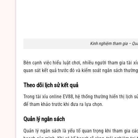
Kinh nghiệm tham gia – Quan
Bên cạnh việc hiểu luật chơi, nhiều người tham gia tài 
quan sát kết quả trước đó và kiểm soát ngân sách thường 
Theo dõi lịch sử kết quả
Trong tài xỉu online EV88, hệ thống thường hiển thị lịch 
để tham khảo trước khi đưa ra lựa chọn.
Quản lý ngân sách
Quản lý ngân sách là yếu tố quan trọng khi tham gia cá