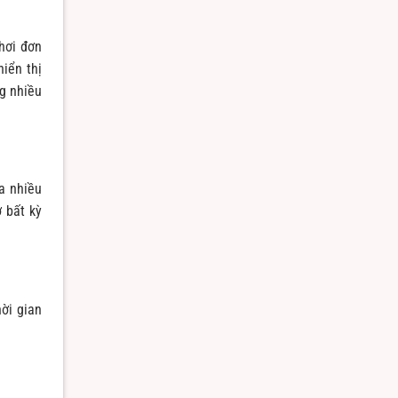
chơi đơn
hiển thị
ng nhiều
ua nhiều
ở bất kỳ
ời gian