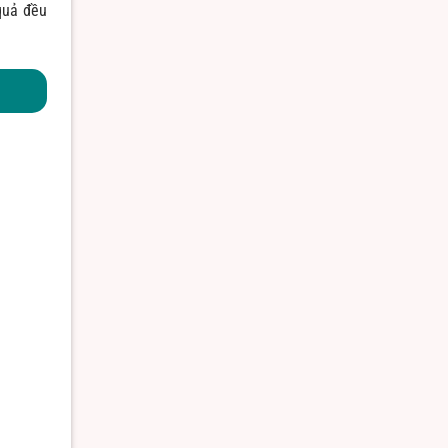
 quả đều