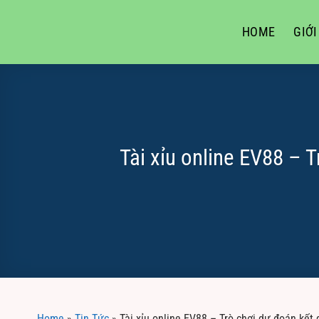
Skip
to
HOME
GIỚI
content
Tài xỉu online EV88 – 
Home
»
Tin Tức
»
Tài xỉu online EV88 – Trò chơi dự đoán kết