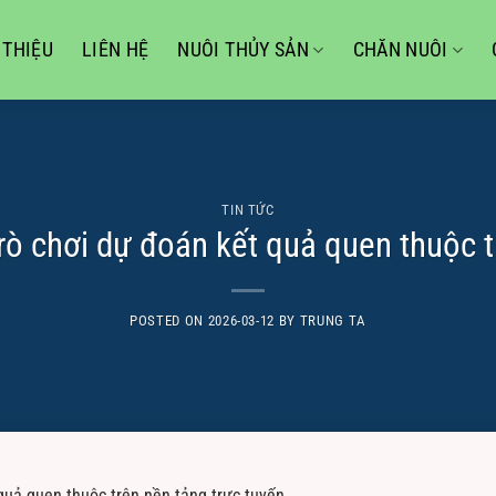
 THIỆU
LIÊN HỆ
NUÔI THỦY SẢN
CHĂN NUÔI
TIN TỨC
Trò chơi dự đoán kết quả quen thuộc t
POSTED ON
2026-03-12
BY
TRUNG TA
 quả quen thuộc trên nền tảng trực tuyến