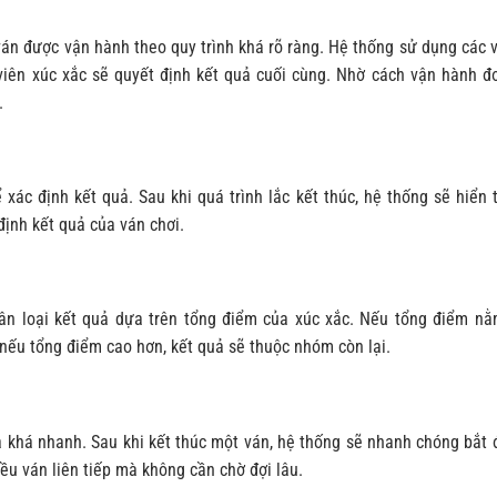
 ván được vận hành theo quy trình khá rõ ràng. Hệ thống sử dụng các 
viên xúc xắc sẽ quyết định kết quả cuối cùng. Nhờ cách vận hành đơ
.
 xác định kết quả. Sau khi quá trình lắc kết thúc, hệ thống sẽ hiển 
định kết quả của ván chơi.
hân loại kết quả dựa trên tổng điểm của xúc xắc. Nếu tổng điểm nằ
nếu tổng điểm cao hơn, kết quả sẽ thuộc nhóm còn lại.
a khá nhanh. Sau khi kết thúc một ván, hệ thống sẽ nhanh chóng bắt 
iều ván liên tiếp mà không cần chờ đợi lâu.