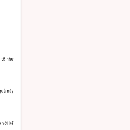
 tố như
 quả này
 với kế