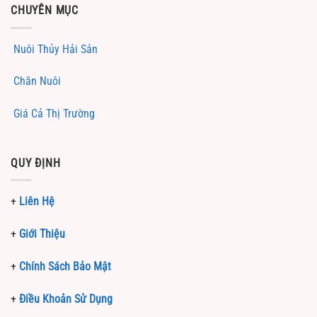
CHUYÊN MỤC
Nuôi Thủy Hải Sản
Chăn Nuôi
Giá Cả Thị Trường
QUY ĐỊNH
+
Liên Hệ
+
Giới Thiệu
+
Chính Sách Bảo Mật
+
Điều Khoản Sử Dụng