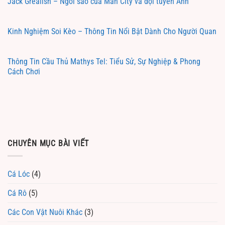
Jack Grealish – Ngôi sao của Man City và đội tuyển Anh
Kinh Nghiệm Soi Kèo – Thông Tin Nổi Bật Dành Cho Người Quan
Thông Tin Cầu Thủ Mathys Tel: Tiểu Sử, Sự Nghiệp & Phong
Cách Chơi
CHUYÊN MỤC BÀI VIẾT
Cá Lóc
(4)
Cá Rô
(5)
Các Con Vật Nuôi Khác
(3)