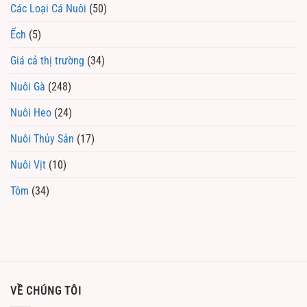
Các Loại Cá Nuôi
(50)
Ếch
(5)
Giá cả thị trường
(34)
Nuôi Gà
(248)
Nuôi Heo
(24)
Nuôi Thủy Sản
(17)
Nuôi Vịt
(10)
Tôm
(34)
VỀ CHÚNG TÔI