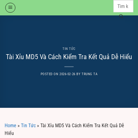
Skip
to
content
TIN TỨC
Tài Xỉu MD5 Và Cách Kiểm Tra Kết Quả Dễ Hiểu
POSTED ON
2026-02-26
BY
TRUNG TA
Home
»
Tin Tức
»
Tài Xỉu MD5 Và Cách Kiểm Tra Kết Quả Dễ
Hiểu