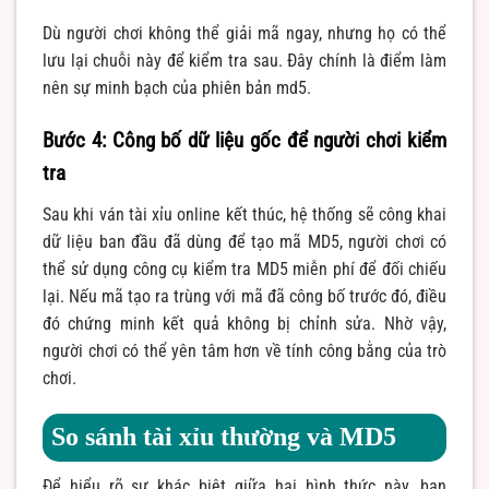
Dù người chơi không thể giải mã ngay, nhưng họ có thể
lưu lại chuỗi này để kiểm tra sau. Đây chính là điểm làm
nên sự minh bạch của phiên bản md5.
Bước 4: Công bố dữ liệu gốc để người chơi kiểm
tra
Sau khi ván tài xỉu online kết thúc, hệ thống sẽ công khai
dữ liệu ban đầu đã dùng để tạo mã MD5, người chơi có
thể sử dụng công cụ kiểm tra MD5 miễn phí để đối chiếu
lại. Nếu mã tạo ra trùng với mã đã công bố trước đó, điều
đó chứng minh kết quả không bị chỉnh sửa. Nhờ vậy,
người chơi có thể yên tâm hơn về tính công bằng của trò
chơi.
So sánh tài xỉu thường và MD5
Để hiểu rõ sự khác biệt giữa hai hình thức này, bạn