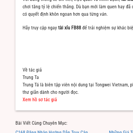
chơi tăng tỷ lệ chiến thắng. Dù bạn mới làm quen hay đã 
có quyết định khôn ngoan hơn qua từng ván.
Hãy truy cập ngay
tài xỉu FB88
để trải nghiệm sự khác biệ
Về tác giả
Trung Ta
Trung Tá là biên tập viên nội dung tại Tongwei Vietnam, p
thư giãn dành cho người đọc.
Xem hồ sơ tác giả
Bài Viết Cùng Chuyên Mục:
C168 Đăng Nhập Hướng Dẫn Truy Cập
Những Giá Tr