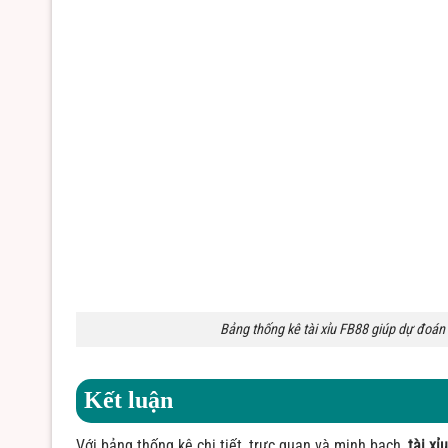
Bảng thống kê tài xỉu FB88 giúp dự đoán
Kết luận
Với bảng thống kê chi tiết, trực quan và minh bạch,
tài xỉ