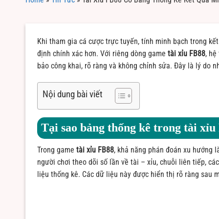
Khi tham gia cá cược trực tuyến, tính minh bạch trong kết
định chính xác hơn. Với riêng dòng game
tài xỉu FB88
, hệ
bảo công khai, rõ ràng và không chỉnh sửa. Đây là lý do nh
Nội dung bài viết
Tại sao bảng thống kê trong tài xỉu
Trong game
tài xỉu FB88
, khả năng phán đoán xu hướng là
người chơi theo dõi số lần về tài – xỉu, chuỗi liên tiếp, c
liệu thống kê. Các dữ liệu này được hiển thị rõ ràng sau