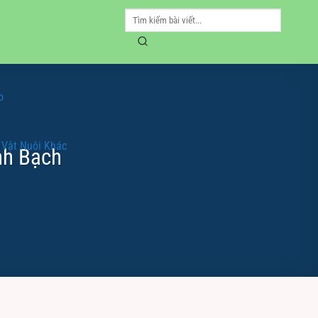
o
 Vật Nuôi Khác
nh Bạch