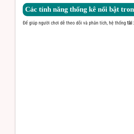
Các tính năng thống kê nổi bật tron
Để giúp người chơi dễ theo dõi và phân tích, hệ thống
tài