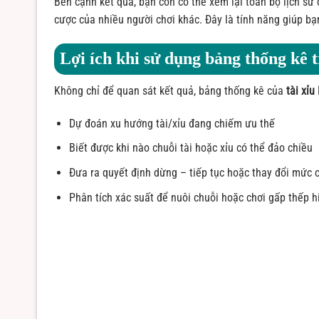
Bên cạnh kết quả, bạn còn có thể xem lại toàn bộ lịch s
cược của nhiều người chơi khác. Đây là tính năng giúp bạ
Lợi ích khi sử dụng bảng thống kê 
Không chỉ để quan sát kết quả, bảng thống kê của
tài xỉu
Dự đoán xu hướng tài/xỉu đang chiếm ưu thế
Biết được khi nào chuỗi tài hoặc xỉu có thể đảo chiều
Đưa ra quyết định dừng – tiếp tục hoặc thay đổi mức 
Phân tích xác suất để nuôi chuỗi hoặc chơi gấp thếp 