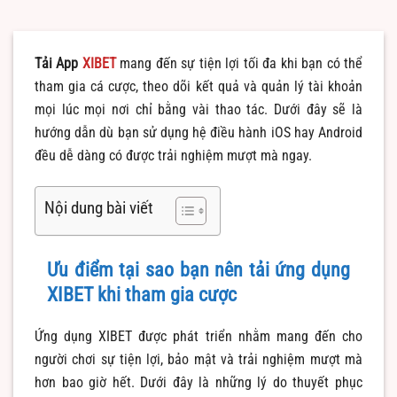
Tải App
XIBET
mang đến sự tiện lợi tối đa khi bạn có thể
tham gia cá cược, theo dõi kết quả và quản lý tài khoản
mọi lúc mọi nơi chỉ bằng vài thao tác. Dưới đây sẽ là
hướng dẫn dù bạn sử dụng hệ điều hành iOS hay Android
đều dễ dàng có được trải nghiệm mượt mà ngay.
Nội dung bài viết
Ưu điểm tại sao bạn nên tải ứng dụng
XIBET khi tham gia cược
Ứng dụng XIBET được phát triển nhằm mang đến cho
người chơi sự tiện lợi, bảo mật và trải nghiệm mượt mà
hơn bao giờ hết. Dưới đây là những lý do thuyết phục