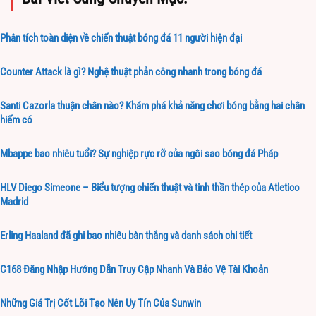
Phân tích toàn diện về chiến thuật bóng đá 11 người hiện đại
Counter Attack là gì? Nghệ thuật phản công nhanh trong bóng đá
Santi Cazorla thuận chân nào? Khám phá khả năng chơi bóng bằng hai chân
hiếm có
Mbappe bao nhiêu tuổi? Sự nghiệp rực rỡ của ngôi sao bóng đá Pháp
HLV Diego Simeone – Biểu tượng chiến thuật và tinh thần thép của Atletico
Madrid
Erling Haaland đã ghi bao nhiêu bàn thắng và danh sách chi tiết
C168 Đăng Nhập Hướng Dẫn Truy Cập Nhanh Và Bảo Vệ Tài Khoản
Những Giá Trị Cốt Lõi Tạo Nên Uy Tín Của Sunwin