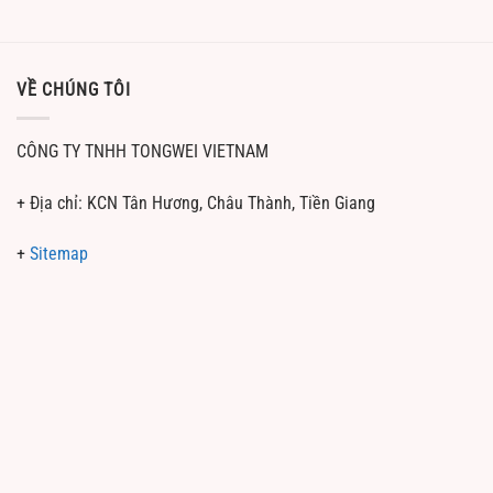
VỀ CHÚNG TÔI
CÔNG TY TNHH TONGWEI VIETNAM
+ Địa chỉ: KCN Tân Hương, Châu Thành, Tiền Giang
+
Sitemap