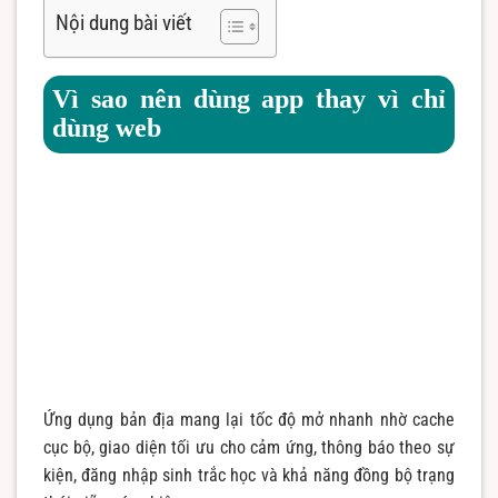
Nội dung bài viết
Vì sao nên dùng app thay vì chỉ
dùng web
Ứng dụng bản địa mang lại tốc độ mở nhanh nhờ cache
cục bộ, giao diện tối ưu cho cảm ứng, thông báo theo sự
kiện, đăng nhập sinh trắc học và khả năng đồng bộ trạng