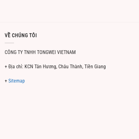
VỀ CHÚNG TÔI
CÔNG TY TNHH TONGWEI VIETNAM
+ Địa chỉ: KCN Tân Hương, Châu Thành, Tiền Giang
+
Sitemap