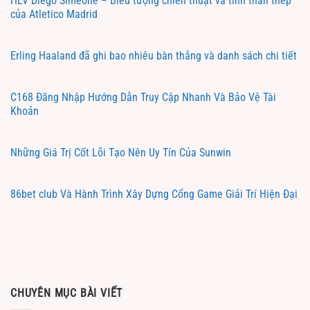
HLV Diego Simeone – Biểu tượng chiến thuật và tinh thần thép
của Atletico Madrid
Erling Haaland đã ghi bao nhiêu bàn thắng và danh sách chi tiết
C168 Đăng Nhập Hướng Dẫn Truy Cập Nhanh Và Bảo Vệ Tài
Khoản
Những Giá Trị Cốt Lõi Tạo Nên Uy Tín Của Sunwin
86bet club Và Hành Trình Xây Dựng Cổng Game Giải Trí Hiện Đại
CHUYÊN MỤC BÀI VIẾT