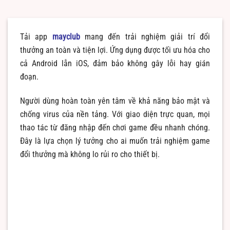
Tải app
mayclub
mang đến trải nghiệm giải trí đổi
thưởng an toàn và tiện lợi. Ứng dụng được tối ưu hóa cho
cả Android lẫn iOS, đảm bảo không gây lỗi hay gián
đoạn.
Người dùng hoàn toàn yên tâm về khả năng bảo mật và
chống virus của nền tảng. Với giao diện trực quan, mọi
thao tác từ đăng nhập đến chơi game đều nhanh chóng.
Đây là lựa chọn lý tưởng cho ai muốn trải nghiệm game
đổi thưởng mà không lo rủi ro cho thiết bị.