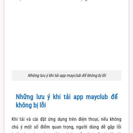
Những lưu ý khi tải app mayclub để không bị lỗi
Những lưu ý khi tải app mayclub để
không bị lỗi
Khi tải và cài đặt ứng dụng trên điện thoại, nếu không
chú ý một số điểm quan trọng, người dùng dễ gặp lỗi