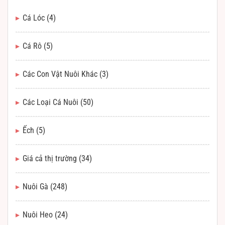
Cá Lóc
(4)
Cá Rô
(5)
Các Con Vật Nuôi Khác
(3)
Các Loại Cá Nuôi
(50)
Ếch
(5)
Giá cả thị trường
(34)
Nuôi Gà
(248)
Nuôi Heo
(24)