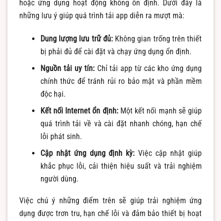
hoặc ứng dụng hoạt động không ổn định. Dưới đây là
những lưu ý giúp quá trình tải app diễn ra mượt mà:
Dung lượng lưu trữ đủ:
Không gian trống trên thiết
bị phải đủ để cài đặt và chạy ứng dụng ổn định.
Nguồn tải uy tín:
Chỉ tải app từ các kho ứng dụng
chính thức để tránh rủi ro bảo mật và phần mềm
độc hại.
Kết nối Internet ổn định:
Một kết nối mạnh sẽ giúp
quá trình tải về và cài đặt nhanh chóng, hạn chế
lỗi phát sinh.
Cập nhật ứng dụng định kỳ:
Việc cập nhật giúp
khắc phục lỗi, cải thiện hiệu suất và trải nghiệm
người dùng.
Việc chú ý những điểm trên sẽ giúp trải nghiệm ứng
dụng được trơn tru, hạn chế lỗi và đảm bảo thiết bị hoạt