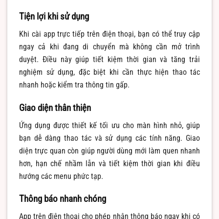
Tiện lợi khi sử dụng
Khi cài app trực tiếp trên điện thoại, bạn có thể truy cập
ngay cả khi đang di chuyển mà không cần mở trình
duyệt. Điều này giúp tiết kiệm thời gian và tăng trải
nghiệm sử dụng, đặc biệt khi cần thực hiện thao tác
nhanh hoặc kiểm tra thông tin gấp.
Giao diện thân thiện
Ứng dụng được thiết kế tối ưu cho màn hình nhỏ, giúp
bạn dễ dàng thao tác và sử dụng các tính năng. Giao
diện trực quan còn giúp người dùng mới làm quen nhanh
hơn, hạn chế nhầm lẫn và tiết kiệm thời gian khi điều
hướng các menu phức tạp.
Thông báo nhanh chóng
App trên điện thoại cho phép nhận thông báo ngay khi có