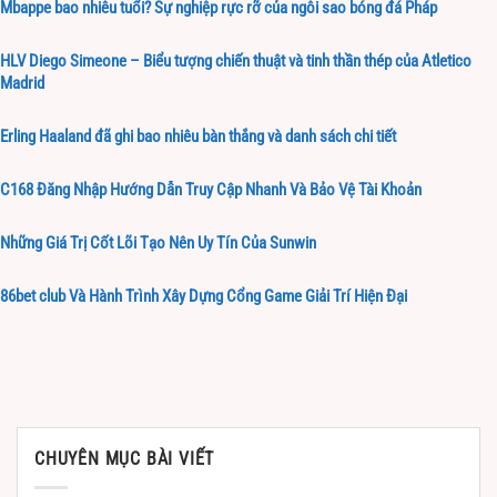
Mbappe bao nhiêu tuổi? Sự nghiệp rực rỡ của ngôi sao bóng đá Pháp
HLV Diego Simeone – Biểu tượng chiến thuật và tinh thần thép của Atletico
Madrid
Erling Haaland đã ghi bao nhiêu bàn thắng và danh sách chi tiết
C168 Đăng Nhập Hướng Dẫn Truy Cập Nhanh Và Bảo Vệ Tài Khoản
Những Giá Trị Cốt Lõi Tạo Nên Uy Tín Của Sunwin
86bet club Và Hành Trình Xây Dựng Cổng Game Giải Trí Hiện Đại
CHUYÊN MỤC BÀI VIẾT