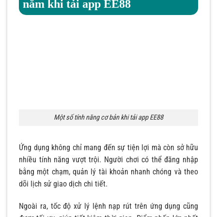
nắm khi tải app EE88
Một số tính năng cơ bản khi tải app EE88
Ứng dụng không chỉ mang đến sự tiện lợi mà còn sở hữu
nhiều tính năng vượt trội. Người chơi có thể đăng nhập
bằng một chạm, quản lý tài khoản nhanh chóng và theo
dõi lịch sử giao dịch chi tiết.
Ngoài ra, tốc độ xử lý lệnh nạp rút trên ứng dụng cũng