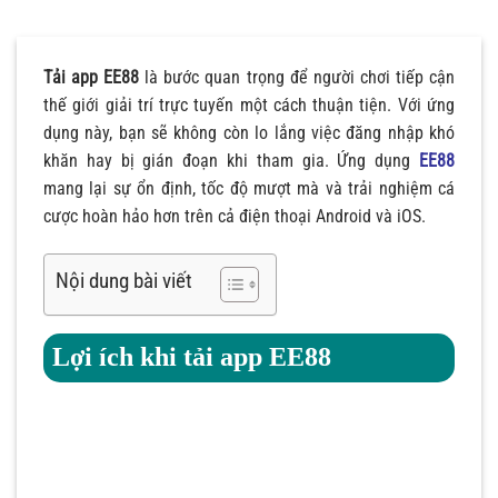
Tải app EE88
là bước quan trọng để người chơi tiếp cận
thế giới giải trí trực tuyến một cách thuận tiện. Với ứng
dụng này, bạn sẽ không còn lo lắng việc đăng nhập khó
khăn hay bị gián đoạn khi tham gia. Ứng dụng
EE88
mang lại sự ổn định, tốc độ mượt mà và trải nghiệm cá
cược hoàn hảo hơn trên cả điện thoại Android và iOS.
Nội dung bài viết
Lợi ích khi tải app EE88