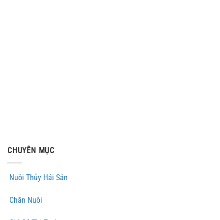
CHUYÊN MỤC
Nuôi Thủy Hải Sản
Chăn Nuôi