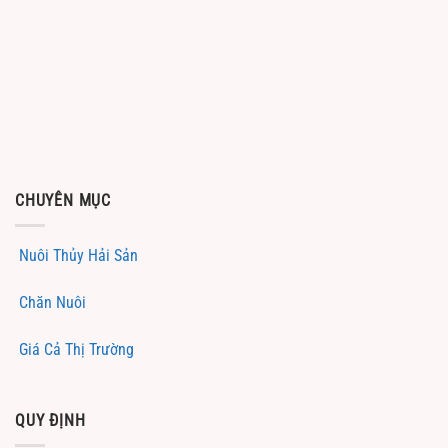
CHUYÊN MỤC
Nuôi Thủy Hải Sản
Chăn Nuôi
Giá Cả Thị Trường
QUY ĐỊNH