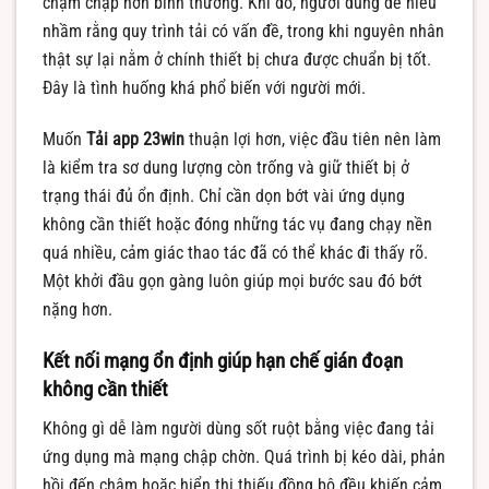
chậm chạp hơn bình thường. Khi đó, người dùng dễ hiểu
nhầm rằng quy trình tải có vấn đề, trong khi nguyên nhân
thật sự lại nằm ở chính thiết bị chưa được chuẩn bị tốt.
Đây là tình huống khá phổ biến với người mới.
Muốn
Tải app 23win
thuận lợi hơn, việc đầu tiên nên làm
là kiểm tra sơ dung lượng còn trống và giữ thiết bị ở
trạng thái đủ ổn định. Chỉ cần dọn bớt vài ứng dụng
không cần thiết hoặc đóng những tác vụ đang chạy nền
quá nhiều, cảm giác thao tác đã có thể khác đi thấy rõ.
Một khởi đầu gọn gàng luôn giúp mọi bước sau đó bớt
nặng hơn.
Kết nối mạng ổn định giúp hạn chế gián đoạn
không cần thiết
Không gì dễ làm người dùng sốt ruột bằng việc đang tải
ứng dụng mà mạng chập chờn. Quá trình bị kéo dài, phản
hồi đến chậm hoặc hiển thị thiếu đồng bộ đều khiến cảm