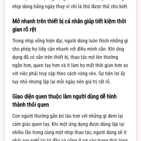
nhịp dùng hằng ngày thay vì chỉ là thứ được thử cho biết.
Mở nhanh trên thiết bị cá nhân giúp tiết kiệm thời
gian rõ rệt
Trong nhịp sống hiện đại, người dùng luôn thích những gì
cho phép họ tiếp cận nhanh với điều mình cần. Khi ứng
dụng đã có sẵn trên thiết bị, thao tác mở lên thường
ngắn hơn, quen tay hơn và ít làm họ mất thời gian hơn so
với việc phải truy cập theo cách vòng vèo. Sự tiện lợi ấy
tuy nhỏ nhưng lặp lại mỗi ngày nên giá trị rất rõ.
Giao diện quen thuộc làm người dùng dễ hình
thành thói quen
Con người thường gắn bó lâu hơn với những gì đem lại
cảm giác quen tay. Khi một ứng dụng được dùng lặp lại
nhiều lần trong cùng một nhịp thao tác, người dùng sẽ ít
phải suy nghĩ lại từ đầu và cũng ít rơi vào trạng thái lúng