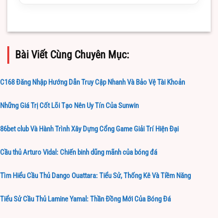
Bài Viết Cùng Chuyên Mục:
C168 Đăng Nhập Hướng Dẫn Truy Cập Nhanh Và Bảo Vệ Tài Khoản
Những Giá Trị Cốt Lõi Tạo Nên Uy Tín Của Sunwin
86bet club Và Hành Trình Xây Dựng Cổng Game Giải Trí Hiện Đại
Cầu thủ Arturo Vidal: Chiến binh dũng mãnh của bóng đá
Tìm Hiểu Cầu Thủ Dango Ouattara: Tiểu Sử, Thống Kê Và Tiềm Năng
Tiểu Sử Cầu Thủ Lamine Yamal: Thần Đồng Mới Của Bóng Đá