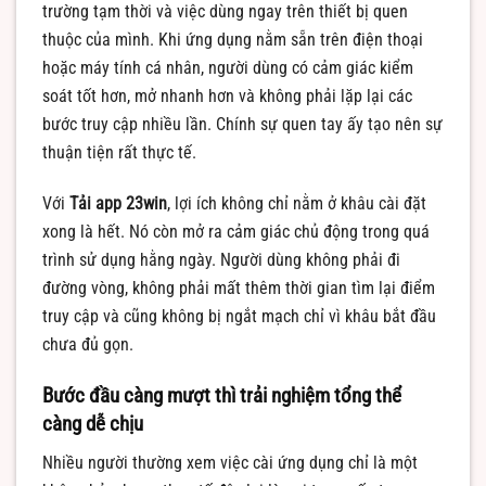
trường tạm thời và việc dùng ngay trên thiết bị quen
thuộc của mình. Khi ứng dụng nằm sẵn trên điện thoại
hoặc máy tính cá nhân, người dùng có cảm giác kiểm
soát tốt hơn, mở nhanh hơn và không phải lặp lại các
bước truy cập nhiều lần. Chính sự quen tay ấy tạo nên sự
thuận tiện rất thực tế.
Với
Tải app 23win
, lợi ích không chỉ nằm ở khâu cài đặt
xong là hết. Nó còn mở ra cảm giác chủ động trong quá
trình sử dụng hằng ngày. Người dùng không phải đi
đường vòng, không phải mất thêm thời gian tìm lại điểm
truy cập và cũng không bị ngắt mạch chỉ vì khâu bắt đầu
chưa đủ gọn.
Bước đầu càng mượt thì trải nghiệm tổng thể
càng dễ chịu
Nhiều người thường xem việc cài ứng dụng chỉ là một