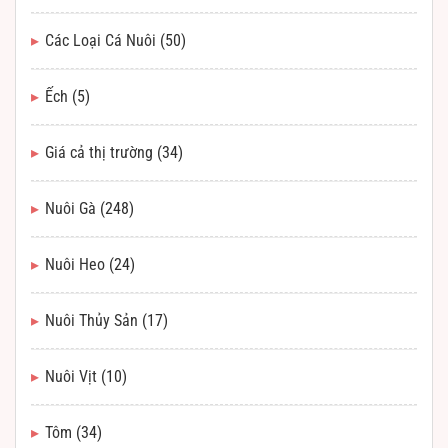
Các Loại Cá Nuôi
(50)
Ếch
(5)
Giá cả thị trường
(34)
Nuôi Gà
(248)
Nuôi Heo
(24)
Nuôi Thủy Sản
(17)
Nuôi Vịt
(10)
Tôm
(34)