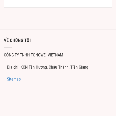
VỀ CHÚNG TÔI
CÔNG TY TNHH TONGWEI VIETNAM
+ Địa chỉ: KCN Tân Hương, Châu Thành, Tiền Giang
+
Sitemap