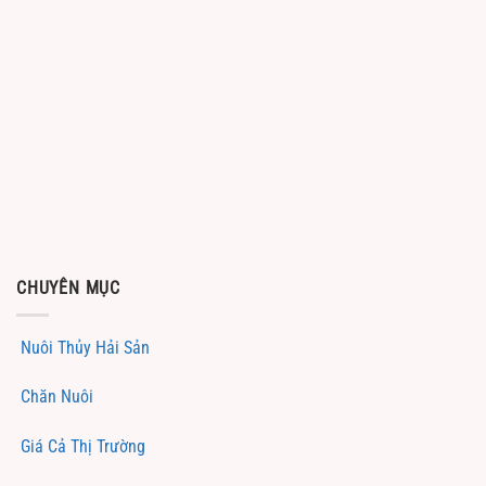
CHUYÊN MỤC
Nuôi Thủy Hải Sản
Chăn Nuôi
Giá Cả Thị Trường