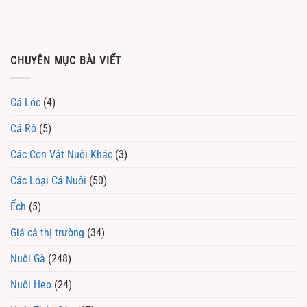
CHUYÊN MỤC BÀI VIẾT
Cá Lóc
(4)
Cá Rô
(5)
Các Con Vật Nuôi Khác
(3)
Các Loại Cá Nuôi
(50)
Ếch
(5)
Giá cả thị trường
(34)
Nuôi Gà
(248)
Nuôi Heo
(24)