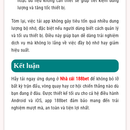
hoặc dữ liệu không cần thiết sẽ giúp tiết kiệm dung
lượng và tăng tốc thiết bị.
Tóm lại, việc tải app không gây tiêu tốn quá nhiều dung
lượng bộ nhớ, đặc biệt nếu người dùng biết cách quản lý
và tối ưu thiết bị. Điều này giúp bạn dễ dàng trải nghiệm
dịch vụ mà không lo lắng về việc đầy bộ nhớ hay giảm
hiệu suất.
Kết luận
Hãy tải ngay ứng dụng ở
Nhà cái 188bet
để không bỏ lỡ
bất kỳ trận đấu, vòng quay hay cơ hội chiến thắng nào dù
bạn đang ở đâu. Được thiết kế tối ưu cho cả hệ điều hành
Android và iOS, app 188bet đảm bảo mang đến trải
nghiệm mượt mà, an toàn và tiện lợi nhất.