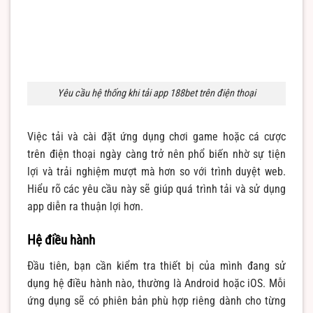
Yêu cầu hệ thống khi tải app 188bet trên điện thoại
Việc tải và cài đặt ứng dụng chơi game hoặc cá cược
trên điện thoại ngày càng trở nên phổ biến nhờ sự tiện
lợi và trải nghiệm mượt mà hơn so với trình duyệt web.
Hiểu rõ các yêu cầu này sẽ giúp quá trình tải và sử dụng
app diễn ra thuận lợi hơn.
Hệ điều hành
Đầu tiên, bạn cần kiểm tra thiết bị của mình đang sử
dụng hệ điều hành nào, thường là Android hoặc iOS. Mỗi
ứng dụng sẽ có phiên bản phù hợp riêng dành cho từng