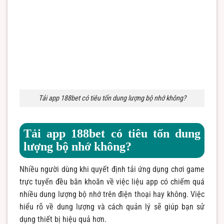
Tải app 188bet có tiêu tốn dung lượng bộ nhớ không?
Tải app 188bet có tiêu tốn dung
lượng bộ nhớ không?
Nhiều người dùng khi quyết định tải ứng dụng chơi game
trực tuyến đều băn khoăn về việc liệu app có chiếm quá
nhiều dung lượng bộ nhớ trên điện thoại hay không. Việc
hiểu rõ về dung lượng và cách quản lý sẽ giúp bạn sử
dụng thiết bị hiệu quả hơn.