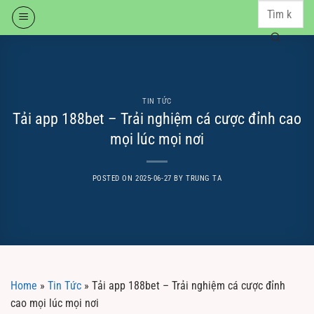
Skip
to
content
TIN TỨC
Tải app 188bet – Trải nghiệm cá cược đỉnh cao
mọi lúc mọi nơi
POSTED ON
2025-06-27
BY
TRUNG TA
Home
»
Tin Tức
»
Tải app 188bet – Trải nghiệm cá cược đỉnh
cao mọi lúc mọi nơi