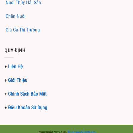
Nuôi Thủy Hải Sản
Chăn Nuôi
Giá Cả Thị Trường
QUY ĐỊNH
+
Liên Hệ
+
Giới Thiệu
+
Chính Sách Bảo Mật
+
Điều Khoản Sử Dụng
Copyright 2024 ©
TongweiVietNam