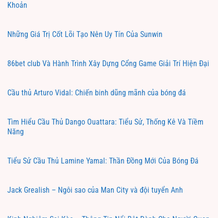
Khoản
Những Giá Trị Cốt Lõi Tạo Nên Uy Tín Của Sunwin
86bet club Và Hành Trình Xây Dựng Cổng Game Giải Trí Hiện Đại
Cầu thủ Arturo Vidal: Chiến binh dũng mãnh của bóng đá
Tìm Hiểu Cầu Thủ Dango Ouattara: Tiểu Sử, Thống Kê Và Tiềm
Năng
Tiểu Sử Cầu Thủ Lamine Yamal: Thần Đồng Mới Của Bóng Đá
Jack Grealish – Ngôi sao của Man City và đội tuyển Anh