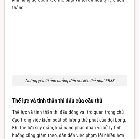
thắng.
Những yếu tố ảnh hưởng đến soi kèo thẻ phạt FB88
Thể lực và tinh thần thi đấu của cầu thủ
Thể lực và tinh thần thi đấu đóng vai trò quan trọng chủ
đạo trong việc kiểm soát số lượng thẻ phạt của đội bóng.
Khi thể lực suy giảm, khả năng phán đoán và xử lý tình
huống cũng giảm theo, dẫn đến việc phạm lỗi nhiều hơn