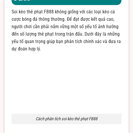
Soi kèo thẻ phạt FB88 không giống với các loại kèo cá
cược bóng đá thông thường. Để đạt được kết quả cao,
người chơi cần phải nắm vững một số yếu tố ảnh hưởng
đến số lượng thẻ phạt trong trận đấu. Dưới đây là những
yếu tố quan trọng giúp bạn phân tích chính xác và đưa ra
dự đoán hợp lý.
Cách phân tích soi kèo thẻ phạt FB88