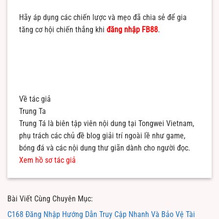
Hãy áp dụng các chiến lược và mẹo đã chia sẻ để gia
tăng cơ hội chiến thắng khi
đăng nhập FB88
.
Về tác giả
Trung Ta
Trung Tá là biên tập viên nội dung tại Tongwei Vietnam,
phụ trách các chủ đề blog giải trí ngoài lề như game,
bóng đá và các nội dung thư giãn dành cho người đọc.
Xem hồ sơ tác giả
Bài Viết Cùng Chuyên Mục:
C168 Đăng Nhập Hướng Dẫn Truy Cập Nhanh Và Bảo Vệ Tài