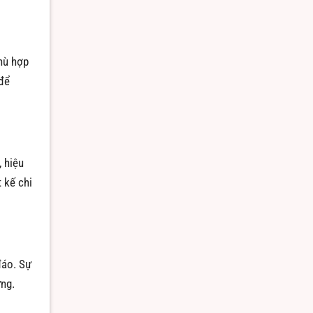
phù hợp
để
 hiệu
 kế chi
đáo. Sự
ng.