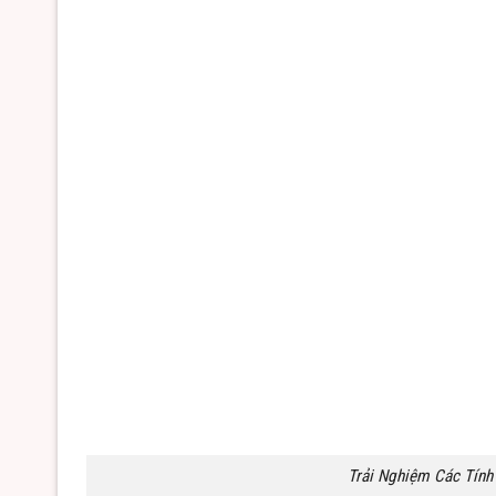
Trải Nghiệm Các Tính