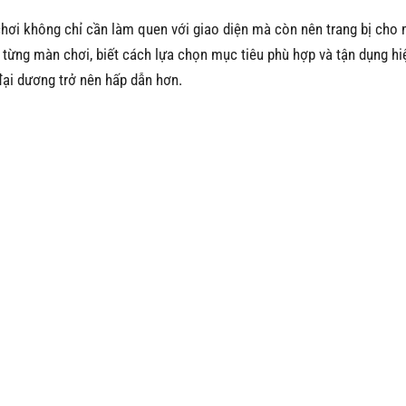
 chơi không chỉ cần làm quen với giao diện mà còn nên trang bị cho
 từng màn chơi, biết cách lựa chọn mục tiêu phù hợp và tận dụng hi
đại dương trở nên hấp dẫn hơn.