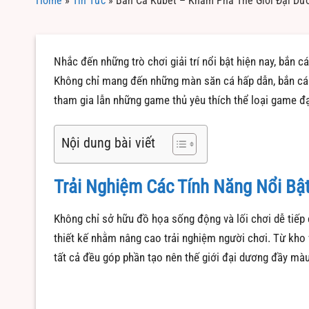
Home
»
Tin Tức
»
Bắn Cá Kubet – Khám Phá Thế Giới Đại Dư
Nhắc đến những trò chơi giải trí nổi bật hiện nay, bắn c
Không chỉ mang đến những màn săn cá hấp dẫn, bắn cá Ku
tham gia lẫn những game thủ yêu thích thể loại game đ
Nội dung bài viết
Trải Nghiệm Các Tính Năng Nổi Bậ
Không chỉ sở hữu đồ họa sống động và lối chơi dễ tiếp
thiết kế nhằm nâng cao trải nghiệm người chơi. Từ kho
tất cả đều góp phần tạo nên thế giới đại dương đầy màu