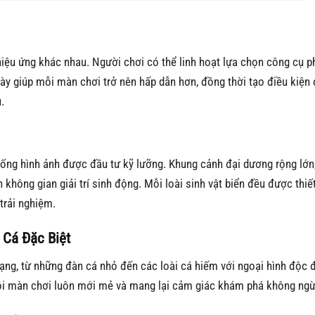
 hiệu ứng khác nhau. Người chơi có thể linh hoạt lựa chọn công cụ 
này giúp mỗi màn chơi trở nên hấp dẫn hơn, đồng thời tạo điều kiện 
.
hống hình ảnh được đầu tư kỹ lưỡng. Khung cảnh đại dương rộng lớn,
ông gian giải trí sinh động. Mỗi loài sinh vật biển đều được thiết
trải nghiệm.
 Cá Đặc Biệt
ạng, từ những đàn cá nhỏ đến các loài cá hiếm với ngoại hình độc 
 mỗi màn chơi luôn mới mẻ và mang lại cảm giác khám phá không ngừ