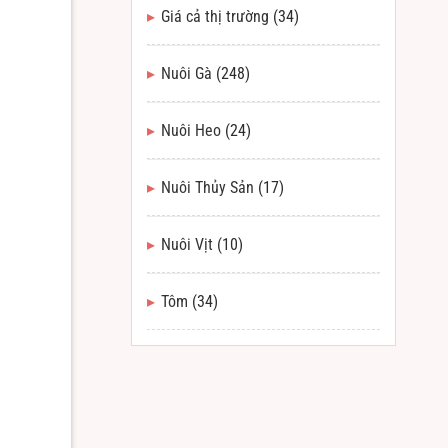
Giá cả thị trường
(34)
Nuôi Gà
(248)
Nuôi Heo
(24)
Nuôi Thủy Sản
(17)
Nuôi Vịt
(10)
Tôm
(34)