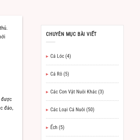
thủ.
CHUYÊN MỤC BÀI VIẾT
mới
Cá Lóc
(4)
Cá Rô
(5)
Các Con Vật Nuôi Khác
(3)
g được
ộc đáo,
Các Loại Cá Nuôi
(50)
Ếch
(5)