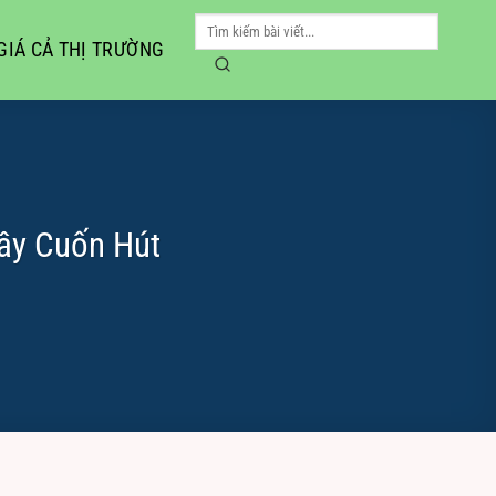
GIÁ CẢ THỊ TRƯỜNG
ầy Cuốn Hút