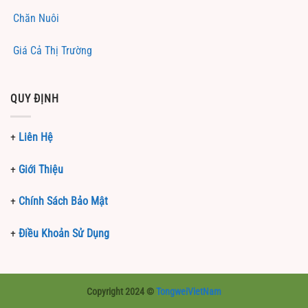
Chăn Nuôi
Giá Cả Thị Trường
QUY ĐỊNH
+
Liên Hệ
+
Giới Thiệu
+
Chính Sách Bảo Mật
+
Điều Khoản Sử Dụng
Copyright 2024 ©
TongweiVietNam