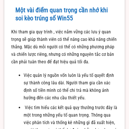
Một vài điểm quan trọng cần nhớ khi
soi kèo trúng số Win55
Khi tham gia quy trình , việc nắm vững các lưu ý quan
trọng sẽ giúp thành viên có thể nâng cao khả năng chiến
thắng. Mặc dù mỗi người có thể có những phương pháp
và chiến lược riêng, nhưng có những nguyên tắc cơ bản
cần phải tuân theo để đạt hiệu quả tối đa.
Việc quản lý nguồn vốn luôn là yếu tố quyết định
sự thành công lâu dài. Người tham gia cần xác
định số tiền mình có thể chi trả mà không ảnh
hưởng đến các nhu cầu thiết yếu.
Việc tìm hiểu các kết quả quy thưởng trước đây là
một trong những yếu tố quan trọng. Thông qua
việc phân tích và thống kê những gì đã xuất hiện,