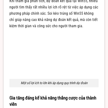
Khi tham gia phân tích, dự đoán kết quả tại Win55, nhiều
người tìm thấy rất nhiều lợi ích rõ rệt từ việc áp dụng các
phương pháp chính xác. Soi kèo trúng số Win55 không
chỉ giúp nâng cao khả năng dự đoán kết quả, mà còn tiết
kiệm thời gian và công sức cho người tham gia.
Một số lợi ích to lớn khi áp dụng quy trình dự đoán
Gia tăng đáng kể khả năng thắng cược của thành
viên