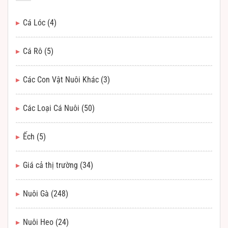
Cá Lóc
(4)
Cá Rô
(5)
Các Con Vật Nuôi Khác
(3)
Các Loại Cá Nuôi
(50)
Ếch
(5)
Giá cả thị trường
(34)
Nuôi Gà
(248)
Nuôi Heo
(24)