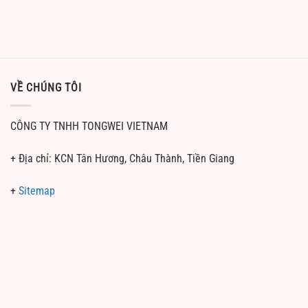
VỀ CHÚNG TÔI
CÔNG TY TNHH TONGWEI VIETNAM
+ Địa chỉ: KCN Tân Hương, Châu Thành, Tiền Giang
+
Sitemap