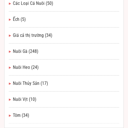
Các Loại Cá Nuôi
(50)
Ếch
(5)
Giá cả thị trường
(34)
Nuôi Gà
(248)
Nuôi Heo
(24)
Nuôi Thủy Sản
(17)
Nuôi Vịt
(10)
Tôm
(34)