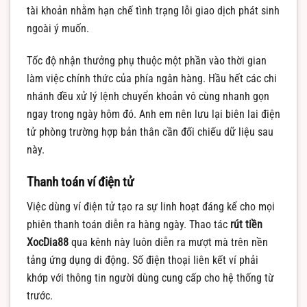
tài khoản nhằm hạn chế tình trạng lỗi giao dịch phát sinh
ngoài ý muốn.
Tốc độ nhận thưởng phụ thuộc một phần vào thời gian
làm việc chính thức của phía ngân hàng. Hầu hết các chi
nhánh đều xử lý lệnh chuyển khoản vô cùng nhanh gọn
ngay trong ngày hôm đó. Anh em nên lưu lại biên lai điện
tử phòng trường hợp bản thân cần đối chiếu dữ liệu sau
này.
Thanh toán ví điện tử
Việc dùng ví điện tử tạo ra sự linh hoạt đáng kể cho mọi
phiên thanh toán diễn ra hàng ngày. Thao tác
rút tiền
XocDia88
qua kênh này luôn diễn ra mượt mà trên nền
tảng ứng dụng di động. Số điện thoại liên kết ví phải
khớp với thông tin người dùng cung cấp cho hệ thống từ
trước.