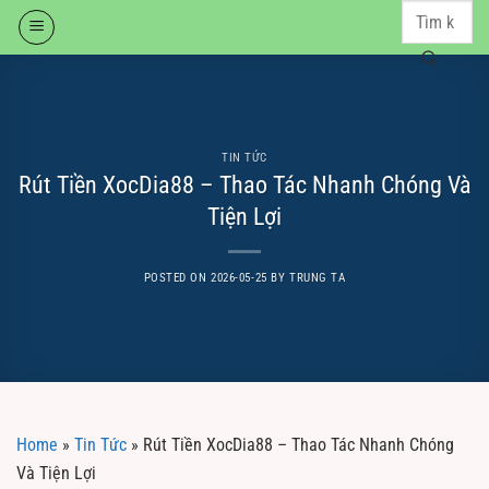
Skip
to
content
TIN TỨC
Rút Tiền XocDia88 – Thao Tác Nhanh Chóng Và
Tiện Lợi
POSTED ON
2026-05-25
BY
TRUNG TA
Home
»
Tin Tức
»
Rút Tiền XocDia88 – Thao Tác Nhanh Chóng
Và Tiện Lợi