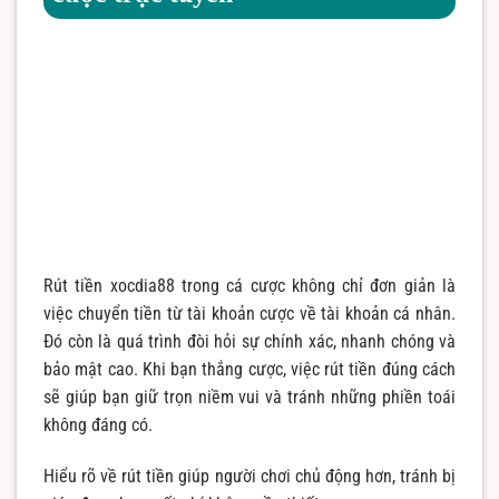
Rút tiền xocdia88 trong cá cược không chỉ đơn giản là
việc chuyển tiền từ tài khoản cược về tài khoản cá nhân.
Đó còn là quá trình đòi hỏi sự chính xác, nhanh chóng và
bảo mật cao. Khi bạn thắng cược, việc rút tiền đúng cách
sẽ giúp bạn giữ trọn niềm vui và tránh những phiền toái
không đáng có.
Hiểu rõ về rút tiền giúp người chơi chủ động hơn, tránh bị