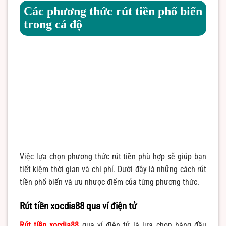
Các phương thức rút tiền phổ biến
trong cá độ
Việc lựa chọn phương thức rút tiền phù hợp sẽ giúp bạn
tiết kiệm thời gian và chi phí. Dưới đây là những cách rút
tiền phổ biến và ưu nhược điểm của từng phương thức.
Rút tiền xocdia88 qua ví điện tử
Rút tiền xocdia88
qua ví điện tử là lựa chọn hàng đầu