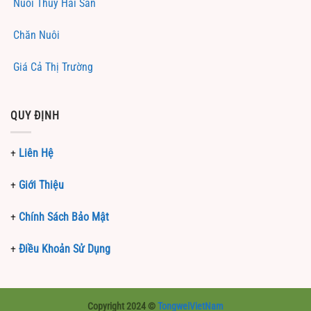
Nuôi Thủy Hải Sản
Chăn Nuôi
Giá Cả Thị Trường
QUY ĐỊNH
+
Liên Hệ
+
Giới Thiệu
+
Chính Sách Bảo Mật
+
Điều Khoản Sử Dụng
Copyright 2024 ©
TongweiVietNam