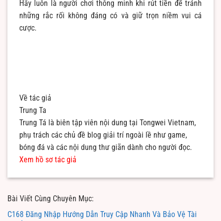
Hãy luôn là người chơi thông minh khi rút tiền để tránh
những rắc rối không đáng có và giữ trọn niềm vui cá
cược.
Về tác giả
Trung Ta
Trung Tá là biên tập viên nội dung tại Tongwei Vietnam,
phụ trách các chủ đề blog giải trí ngoài lề như game,
bóng đá và các nội dung thư giãn dành cho người đọc.
Xem hồ sơ tác giả
Bài Viết Cùng Chuyên Mục:
C168 Đăng Nhập Hướng Dẫn Truy Cập Nhanh Và Bảo Vệ Tài