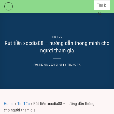
Skip
to
content
TIN TỨC
Rút tiền xocdia88 – hướng dẫn thông minh cho
người tham gia
POSTED ON
2026-01-01
BY
TRUNG TA
Home
»
Tin Tức
»
Rút tiền xocdia88 – hướng dẫn thông minh
cho người tham gia