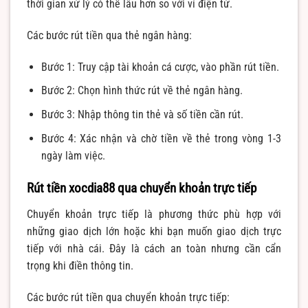
thời gian xử lý có thể lâu hơn so với ví điện tử.
Các bước rút tiền qua thẻ ngân hàng:
Bước 1: Truy cập tài khoản cá cược, vào phần rút tiền.
Bước 2: Chọn hình thức rút về thẻ ngân hàng.
Bước 3: Nhập thông tin thẻ và số tiền cần rút.
Bước 4: Xác nhận và chờ tiền về thẻ trong vòng 1-3
ngày làm việc.
Rút tiền xocdia88 qua chuyển khoản trực tiếp
Chuyển khoản trực tiếp là phương thức phù hợp với
những giao dịch lớn hoặc khi bạn muốn giao dịch trực
tiếp với nhà cái. Đây là cách an toàn nhưng cần cẩn
trọng khi điền thông tin.
Các bước rút tiền qua chuyển khoản trực tiếp: