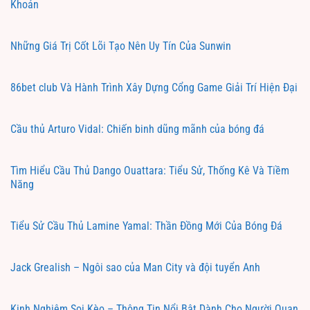
Khoản
Những Giá Trị Cốt Lõi Tạo Nên Uy Tín Của Sunwin
86bet club Và Hành Trình Xây Dựng Cổng Game Giải Trí Hiện Đại
Cầu thủ Arturo Vidal: Chiến binh dũng mãnh của bóng đá
Tìm Hiểu Cầu Thủ Dango Ouattara: Tiểu Sử, Thống Kê Và Tiềm
Năng
Tiểu Sử Cầu Thủ Lamine Yamal: Thần Đồng Mới Của Bóng Đá
Jack Grealish – Ngôi sao của Man City và đội tuyển Anh
Kinh Nghiệm Soi Kèo – Thông Tin Nổi Bật Dành Cho Người Quan