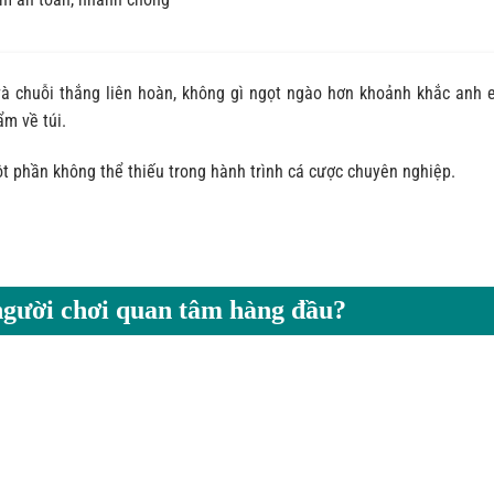
à chuỗi thắng liên hoàn, không gì ngọt ngào hơn khoảnh khắc anh 
ẩm về túi.
t phần không thể thiếu trong hành trình cá cược chuyên nghiệp.
c người chơi quan tâm hàng đầu?