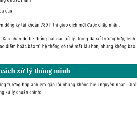
hàng đã xác minh
êu cầu
ên đăng ký tài khoản 789 F thì giao dịch mới được chấp nhận.
t Xác nhận để hệ thống bắt đầu xử lý. Trong đa số trường hợp, lệnh 
cao điểm hoặc bảo trì hệ thống có thể mất lâu hơn, nhưng không bao 
 cách xử lý thông minh
những trường hợp anh em gặp lỗi nhưng không hiểu nguyên nhân. Dưới
ng xử lý chuẩn chỉnh: