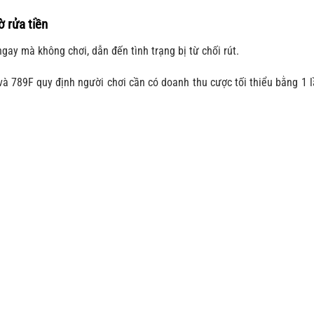
ờ rửa tiền
gay mà không chơi, dẫn đến tình trạng bị từ chối rút.
và 789F quy định người chơi cần có doanh thu cược tối thiểu bằng 1 