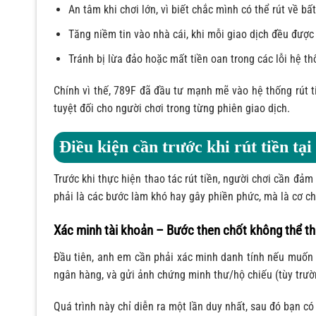
An tâm khi chơi lớn, vì biết chắc mình có thể rút về bấ
Tăng niềm tin vào nhà cái, khi mỗi giao dịch đều đượ
Tránh bị lừa đảo hoặc mất tiền oan trong các lỗi hệ th
Chính vì thế, 789F đã đầu tư mạnh mẽ vào hệ thống rút ti
tuyệt đối cho người chơi trong từng phiên giao dịch.
Điều kiện cần trước khi rút tiền t
Trước khi thực hiện thao tác rút tiền, người chơi cần đ
phải là các bước làm khó hay gây phiền phức, mà là cơ ch
Xác minh tài khoản – Bước then chốt không thể th
Đầu tiên, anh em cần phải xác minh danh tính nếu muốn r
ngân hàng, và gửi ảnh chứng minh thư/hộ chiếu (tùy trư
Quá trình này chỉ diễn ra một lần duy nhất, sau đó bạn có