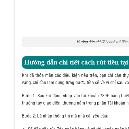
Hướng dẫn chi tiết cách rút tiền
Hướng dẫn chi tiết cách rút tiền t
Khi đã thỏa mãn các điều kiện nêu trên, bạn chỉ cần th
vàng, chỉ cần làm đúng từng bước, tiền sẽ về ví chỉ sau và
Bước 1: Sau khi đăng nhập vào tài khoản 789F bằng thiết
thưởng tùy giao diện, thường nằm trong phần Tài khoản h
Bước 2: Là nhập thông tin mà nhà cái yêu cầu: