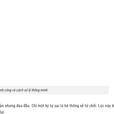
ành công và cách xử lý thông minh
ản nhưng đau đầu. Chỉ một ký tự sai là hệ thống sẽ từ chối. Lúc này 
lại