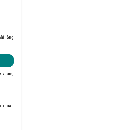
hài lòng
ây không
ài khoản