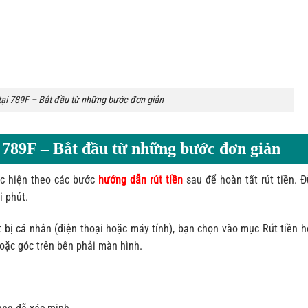
 tại 789F – Bắt đầu từ những bước đơn giản
ại 789F – Bắt đầu từ những bước đơn giản
ực hiện theo các bước
hướng dẫn rút tiền
sau để hoàn tất rút tiền. Đ
i phút.
 bị cá nhân (điện thoại hoặc máy tính), bạn chọn vào mục Rút tiền h
oặc góc trên bên phải màn hình.