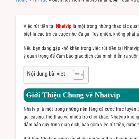
Việc rút tiền tại
Nhatvip
là một trong những thao tác quan
biệt là các trò cá cược như đá gà. Tuy nhiên, không phải a
Nếu bạn đang gặp khó khăn trong việc rút tiền tại Nhatvip
ý quan trọng để đảm bảo giao dịch của mình diễn ra suôn
Nội dung bài viết
Giới Thiệu Chung về Nhatvip
Nhatvip là một trong những nền tảng cá cược trực tuyến đ
gà, casino, thể thao và nhiều trò chơi khác. Nhatvip khôn
đảm bảo quy trình giao dịch, bao gồm việc rút tiền, được
Rút tiền Nhatvip cung cấp nhiều phương thức thanh toán k