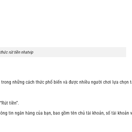
hức rút tiền nhatvip
trong những cách thức phổ biến và được nhiều người chơi lựa chọn tạ
Rút tiền”.
ng tin ngân hàng của bạn, bao gồm tên chủ tài khoản, số tài khoản v