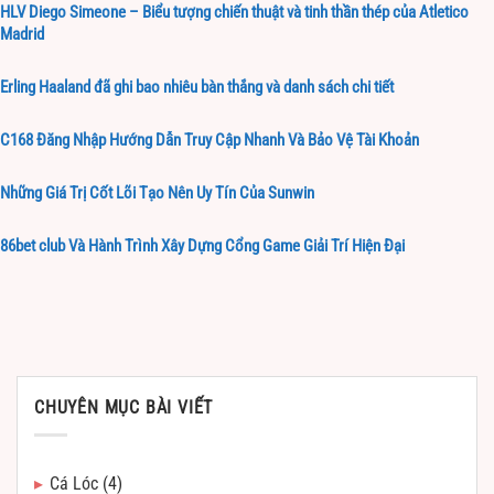
HLV Diego Simeone – Biểu tượng chiến thuật và tinh thần thép của Atletico
Madrid
Erling Haaland đã ghi bao nhiêu bàn thắng và danh sách chi tiết
C168 Đăng Nhập Hướng Dẫn Truy Cập Nhanh Và Bảo Vệ Tài Khoản
Những Giá Trị Cốt Lõi Tạo Nên Uy Tín Của Sunwin
86bet club Và Hành Trình Xây Dựng Cổng Game Giải Trí Hiện Đại
CHUYÊN MỤC BÀI VIẾT
Cá Lóc
(4)