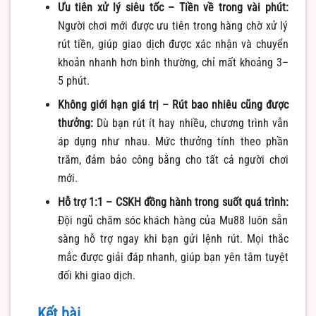
Ưu tiên xử lý siêu tốc – Tiền về trong vài phút:
Người chơi mới được ưu tiên trong hàng chờ xử lý
rút tiền, giúp giao dịch được xác nhận và chuyển
khoản nhanh hơn bình thường, chỉ mất khoảng 3–
5 phút.
Không giới hạn giá trị – Rút bao nhiêu cũng được
thưởng:
Dù bạn rút ít hay nhiều, chương trình vẫn
áp dụng như nhau. Mức thưởng tính theo phần
trăm, đảm bảo công bằng cho tất cả người chơi
mới.
Hỗ trợ 1:1 – CSKH đồng hành trong suốt quá trình:
Đội ngũ chăm sóc khách hàng của Mu88 luôn sẵn
sàng hỗ trợ ngay khi bạn gửi lệnh rút. Mọi thắc
mắc được giải đáp nhanh, giúp bạn yên tâm tuyệt
đối khi giao dịch.
Kết bài