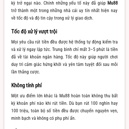
kỳ trở ngại nào. Chính những yếu tố này đã giúp
Mu88
trở thành một trong những nhà cái uy tín nhất hiện nay
về tốc độ và độ tin cậy trong xử lý giao dịch.
Tốc độ xử lý vượt trội
Mọi yêu cầu rút tiền đều được hệ thống tự động kiểm tra
và xử lý ngay lập tức. Trung bình chỉ mất 3–5 phút là tiền
đã về tài khoản ngân hàng. Tốc độ này giúp người chơi
duy trì cảm giác hứng khởi và yên tâm tuyệt đối sau mỗi
lần thắng cược.
Không tính phí
Một ưu điểm lớn khác là Mu88 hoàn toàn không thu bất
kỳ khoản phí nào khi rút tiền. Dù bạn rút 100 nghìn hay
100 triệu, toàn bộ số tiền đều được chuyển nguyên vẹn,
minh bạch và không có phụ phí ẩn.