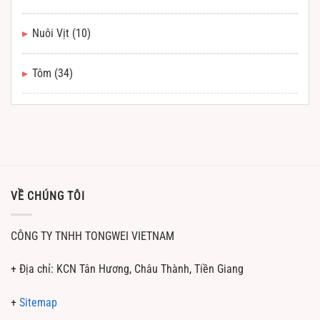
Nuôi Vịt
(10)
Tôm
(34)
VỀ CHÚNG TÔI
CÔNG TY TNHH TONGWEI VIETNAM
+ Địa chỉ: KCN Tân Hương, Châu Thành, Tiền Giang
+
Sitemap