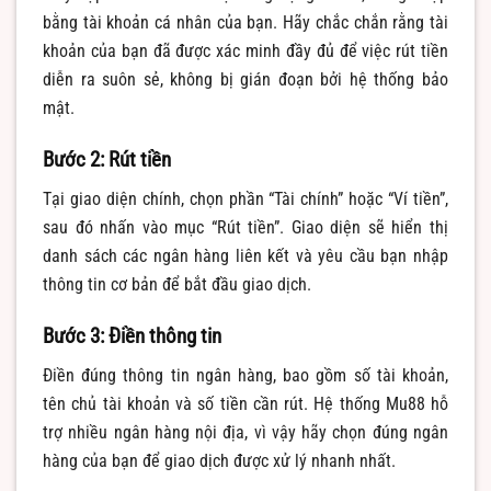
bằng tài khoản cá nhân của bạn. Hãy chắc chắn rằng tài
khoản của bạn đã được xác minh đầy đủ để việc rút tiền
diễn ra suôn sẻ, không bị gián đoạn bởi hệ thống bảo
mật.
Bước 2: Rút tiền
Tại giao diện chính, chọn phần “Tài chính” hoặc “Ví tiền”,
sau đó nhấn vào mục “Rút tiền”. Giao diện sẽ hiển thị
danh sách các ngân hàng liên kết và yêu cầu bạn nhập
thông tin cơ bản để bắt đầu giao dịch.
Bước 3: Điền thông tin
Điền đúng thông tin ngân hàng, bao gồm số tài khoản,
tên chủ tài khoản và số tiền cần rút. Hệ thống Mu88 hỗ
trợ nhiều ngân hàng nội địa, vì vậy hãy chọn đúng ngân
hàng của bạn để giao dịch được xử lý nhanh nhất.