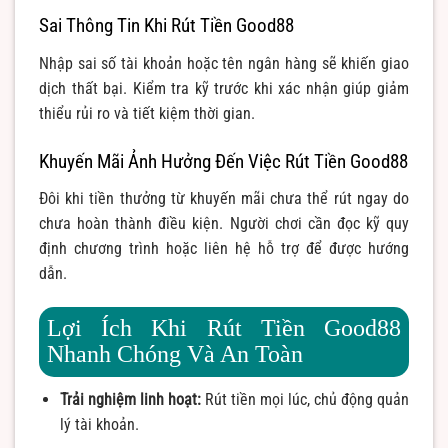
Sai Thông Tin Khi Rút Tiền Good88
Nhập sai số tài khoản hoặc tên ngân hàng sẽ khiến giao
dịch thất bại. Kiểm tra kỹ trước khi xác nhận giúp giảm
thiểu rủi ro và tiết kiệm thời gian.
Khuyến Mãi Ảnh Hưởng Đến Việc Rút Tiền Good88
Đôi khi tiền thưởng từ khuyến mãi chưa thể rút ngay do
chưa hoàn thành điều kiện. Người chơi cần đọc kỹ quy
định chương trình hoặc liên hệ hỗ trợ để được hướng
dẫn.
Lợi Ích Khi Rút Tiền Good88
Nhanh Chóng Và An Toàn
Trải nghiệm linh hoạt:
Rút tiền mọi lúc, chủ động quản
lý tài khoản.