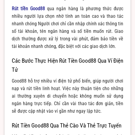
Rút tiền Good88
qua ngân hàng là phương thức được
nhiều người lựa chọn nhờ tính an toàn cao và thao tác
nhanh chóng Người chơi chỉ cần nhập chính xác thông tin
số tài khoản, tên ngân hàng và số tiền muốn rút. Giao
dịch thường được xử lý trong vài phút, đảm bảo tiền về
tài khoản nhanh chóng, đặc biệt với các giao dịch lớn.
Các Bước Thực Hiện Rút Tiền Good88 Qua Ví Điện
Tử
Good88 hỗ trợ nhiều ví điện tử phổ biến, giúp người chơi
nạp và rút tiền linh hoạt. Việc này thuận tiện cho những
ai thường xuyên di chuyển hoặc không muốn sử dụng
ngân hàng trực tiếp. Chỉ cần vài thao tác đơn giản, tiền
sẽ được cập nhật vào ví gần như ngay lập tức.
Rút Tiền Good88 Qua Thẻ Cào Và Thẻ Trực Tuyến