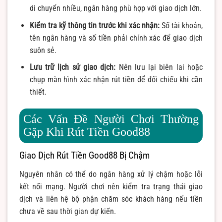
di chuyển nhiều, ngân hàng phù hợp với giao dịch lớn.
Kiểm tra kỹ thông tin trước khi xác nhận:
Số tài khoản,
tên ngân hàng và số tiền phải chính xác để giao dịch
suôn sẻ.
Lưu trữ lịch sử giao dịch:
Nên lưu lại biên lai hoặc
chụp màn hình xác nhận rút tiền để đối chiếu khi cần
thiết.
Các Vấn Đề Người Chơi Thường
Gặp Khi Rút Tiền Good88
Giao Dịch Rút Tiền Good88 Bị Chậm
Nguyên nhân có thể do ngân hàng xử lý chậm hoặc lỗi
kết nối mạng. Người chơi nên kiểm tra trạng thái giao
dịch và liên hệ bộ phận chăm sóc khách hàng nếu tiền
chưa về sau thời gian dự kiến.