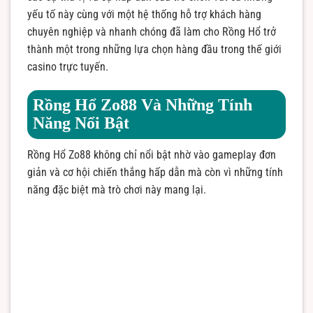
yếu tố này cùng với một hệ thống hỗ trợ khách hàng
chuyên nghiệp và nhanh chóng đã làm cho Rồng Hổ trở
thành một trong những lựa chọn hàng đầu trong thế giới
casino trực tuyến.
Rồng Hổ Zo88 Và Những Tính
Năng Nổi Bật
Rồng Hổ Zo88 không chỉ nổi bật nhờ vào gameplay đơn
giản và cơ hội chiến thắng hấp dẫn mà còn vì những tính
năng đặc biệt mà trò chơi này mang lại.