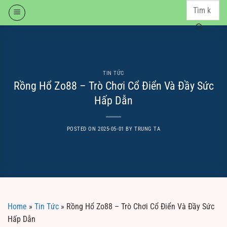
Skip
to
content
TIN TỨC
Rồng Hổ Zo88 – Trò Chơi Cổ Điển Và Đầy Sức
Hấp Dẫn
POSTED ON
2025-05-01
BY
TRUNG TA
Home
»
Tin Tức
»
Rồng Hổ Zo88 – Trò Chơi Cổ Điển Và Đầy Sức
Hấp Dẫn