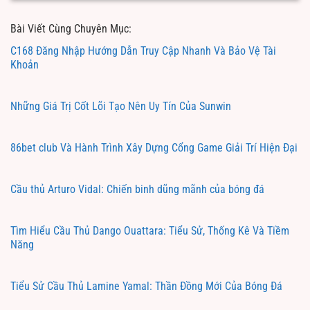
Bài Viết Cùng Chuyên Mục:
C168 Đăng Nhập Hướng Dẫn Truy Cập Nhanh Và Bảo Vệ Tài
Khoản
Những Giá Trị Cốt Lõi Tạo Nên Uy Tín Của Sunwin
86bet club Và Hành Trình Xây Dựng Cổng Game Giải Trí Hiện Đại
Cầu thủ Arturo Vidal: Chiến binh dũng mãnh của bóng đá
Tìm Hiểu Cầu Thủ Dango Ouattara: Tiểu Sử, Thống Kê Và Tiềm
Năng
Tiểu Sử Cầu Thủ Lamine Yamal: Thần Đồng Mới Của Bóng Đá