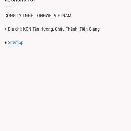
CÔNG TY TNHH TONGWEI VIETNAM
+ Địa chỉ: KCN Tân Hương, Châu Thành, Tiền Giang
+
Sitemap