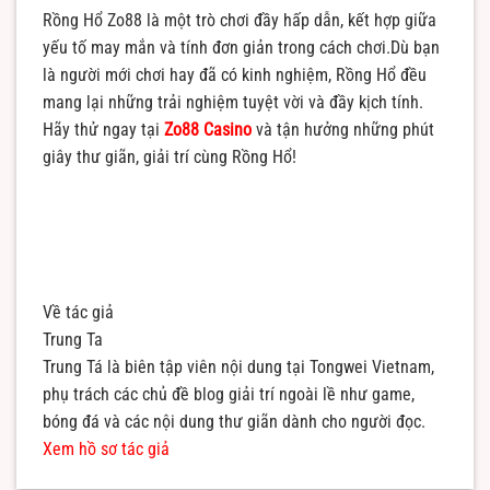
Rồng Hổ Zo88 là một trò chơi đầy hấp dẫn, kết hợp giữa
yếu tố may mắn và tính đơn giản trong cách chơi.Dù bạn
là người mới chơi hay đã có kinh nghiệm, Rồng Hổ đều
mang lại những trải nghiệm tuyệt vời và đầy kịch tính.
Hãy thử ngay tại
Zo88 Casino
và tận hưởng những phút
giây thư giãn, giải trí cùng Rồng Hổ!
Về tác giả
Trung Ta
Trung Tá là biên tập viên nội dung tại Tongwei Vietnam,
phụ trách các chủ đề blog giải trí ngoài lề như game,
bóng đá và các nội dung thư giãn dành cho người đọc.
Xem hồ sơ tác giả