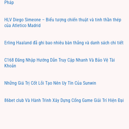
Pháp
HLV Diego Simeone – Biểu tượng chiến thuật và tinh thần thép
của Atletico Madrid
Erling Haaland đã ghi bao nhiêu bàn thắng và danh sách chi tiết
C168 Đăng Nhập Hướng Dẫn Truy Cập Nhanh Và Bảo Vệ Tài
Khoản
Những Giá Trị Cốt Lõi Tạo Nên Uy Tín Của Sunwin
86bet club Và Hành Trình Xây Dựng Cổng Game Giải Trí Hiện Đại