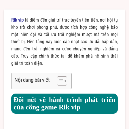
Rik vip
là điểm đến giải trí trực tuyến tiên tiến, nơi hội tụ
kho trò chơi phong phú, được tích hợp công nghệ bảo
mật hiện đại và tối ưu trải nghiệm mượt mà trên mọi
thiết bị. Nền tảng này luôn cập nhật các ưu đãi hấp dẫn,
mang đến trải nghiệm cá cược chuyên nghiệp và đẳng
cấp. Truy cập chính thức tại để khám phá hệ sinh thái
giải trí toàn diện.
Nội dung bài viết
Đôi nét về hành trình phát triển
của cổng game Rik vip