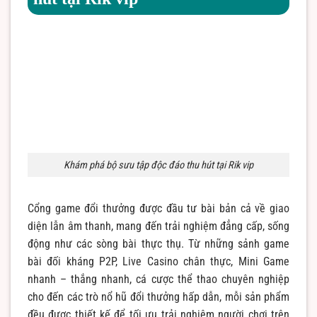
Khám phá bộ sưu tập độc đáo thu hút tại Rik vip
Cổng game đổi thưởng được đầu tư bài bản cả về giao
diện lẫn âm thanh, mang đến trải nghiệm đẳng cấp, sống
động như các sòng bài thực thụ. Từ những sảnh game
bài đối kháng P2P, Live Casino chân thực, Mini Game
nhanh – thắng nhanh, cá cược thể thao chuyên nghiệp
cho đến các trò nổ hũ đổi thưởng hấp dẫn, mỗi sản phẩm
đều được thiết kế để tối ưu trải nghiệm người chơi trên