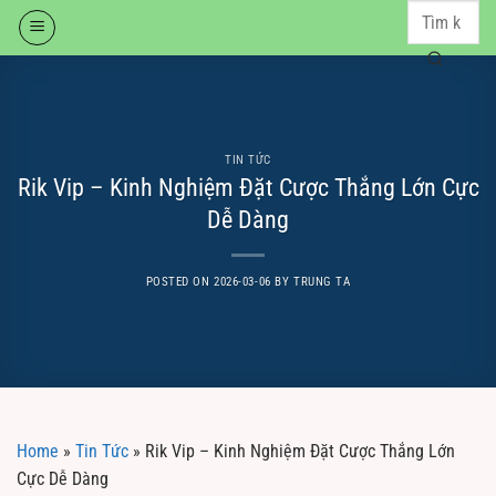
Skip
to
content
TIN TỨC
Rik Vip – Kinh Nghiệm Đặt Cược Thắng Lớn Cực
Dễ Dàng
POSTED ON
2026-03-06
BY
TRUNG TA
Home
»
Tin Tức
»
Rik Vip – Kinh Nghiệm Đặt Cược Thắng Lớn
Cực Dễ Dàng