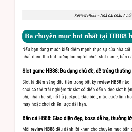
Review HB88 – Nhà cái châu Á nổi
Ba chuyên mục hot nhất tại HB88 h
Nếu bạn đang muốn biết điểm mạnh thực sự của nhà cái
nhất đang thu hút lượng lớn người chơi: slot game, bắn cá
Slot game HB88: Đa dạng chủ đề, dễ trúng thưởng
Slot là điểm sáng đầu tiên trong bất kỳ
review HB88
nào. 
chơi có thể trải nghiệm từ slot cổ điển đến video slot h
phí, nhân hệ số, nổ hũ jackpot. Đặc biệt, mức cược linh h
may hoặc chơi chiến lược dài hạn.
Bắn cá HB88: Giao diện đẹp, boss dễ hạ, thưởng l
Mỗi
review HB88
đều dành lời khen cho chuyên mục bắn c