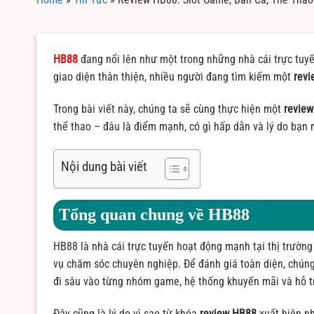
HB88
đang nổi lên như một trong những nhà cái trực tuy
giao diện thân thiện, nhiều người đang tìm kiếm một
rev
Trong bài viết này, chúng ta sẽ cùng thực hiện một
revie
thể thao – đâu là điểm mạnh, có gì hấp dẫn và lý do bạn 
Nội dung bài viết
Tổng quan chung về HB88
HB88 là nhà cái trực tuyến hoạt động mạnh tại thị trường
vụ chăm sóc chuyên nghiệp. Để đánh giá toàn diện, chún
đi sâu vào từng nhóm game, hệ thống khuyến mãi và hỗ tr
Đây cũng là lý do vì sao từ khóa
review HB88
xuất hiện nh