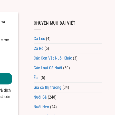
 và
CHUYÊN MỤC BÀI VIẾT
.
Cá Lóc
(4)
á cược
Cá Rô
(5)
Các Con Vật Nuôi Khác
(3)
Các Loại Cá Nuôi
(50)
Ếch
(5)
Giá cả thị trường
(34)
và dịch
mà còn
Nuôi Gà
(248)
Nuôi Heo
(24)