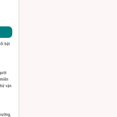
ổi bật
gười
 miễn
thử vận
thường,