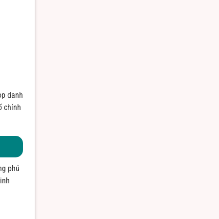
top danh
ố chính
ong phú
sinh