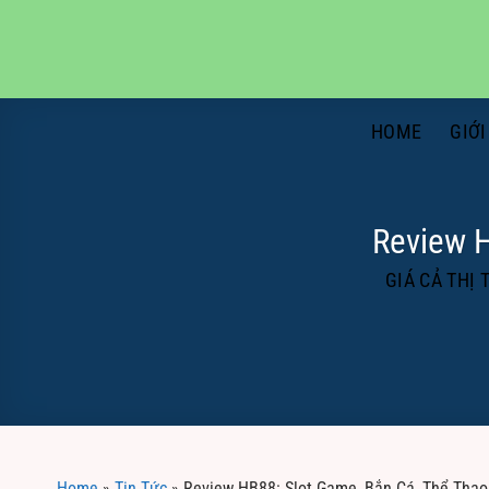
Skip
to
content
HOME
GIỚI
Review H
GIÁ CẢ THỊ
Home
»
Tin Tức
»
Review HB88: Slot Game, Bắn Cá, Thể Thao