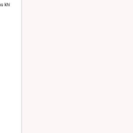
au khi