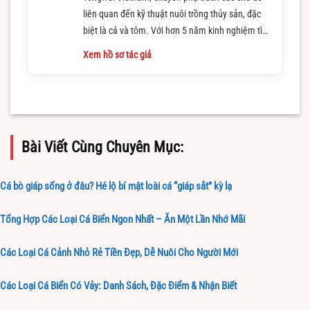
liên quan đến kỹ thuật nuôi trồng thủy sản, đặc
biệt là cá và tôm. Với hơn 5 năm kinh nghiệm tìm
hiểu và làm việc trong lĩnh vực này
Xem hồ sơ tác giả
Bài Viết Cùng Chuyên Mục:
Cá bò giáp sống ở đâu? Hé lộ bí mật loài cá “giáp sắt” kỳ lạ
Tổng Hợp Các Loại Cá Biển Ngon Nhất – Ăn Một Lần Nhớ Mãi
Các Loại Cá Cảnh Nhỏ Rẻ Tiền Đẹp, Dễ Nuôi Cho Người Mới
Các Loại Cá Biển Có Vảy: Danh Sách, Đặc Điểm & Nhận Biết