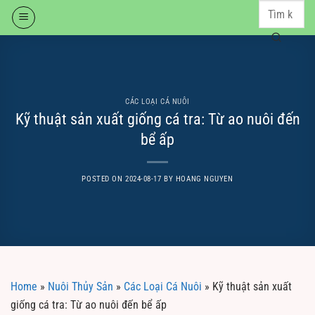
Skip
to
content
CÁC LOẠI CÁ NUÔI
Kỹ thuật sản xuất giống cá tra: Từ ao nuôi đến
bể ấp
POSTED ON
2024-08-17
BY
HOANG NGUYEN
Home
»
Nuôi Thủy Sản
»
Các Loại Cá Nuôi
»
Kỹ thuật sản xuất
giống cá tra: Từ ao nuôi đến bể ấp