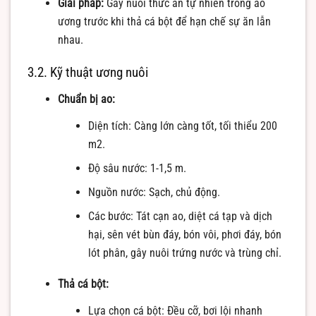
Giải pháp:
Gây nuôi thức ăn tự nhiên trong ao
ương trước khi thả cá bột để hạn chế sự ăn lẫn
nhau.
3.2. Kỹ thuật ương nuôi
Chuẩn bị ao:
Diện tích: Càng lớn càng tốt, tối thiểu 200
m2.
Độ sâu nước: 1-1,5 m.
Nguồn nước: Sạch, chủ động.
Các bước: Tát cạn ao, diệt cá tạp và dịch
hại, sên vét bùn đáy, bón vôi, phơi đáy, bón
lót phân, gây nuôi trứng nước và trùng chỉ.
Thả cá bột:
Lựa chọn cá bột: Đều cỡ, bơi lội nhanh