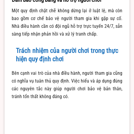
Một quy định chặt chẽ không dừng lại ở luật lệ, mà còn
bao gồm cơ chế bảo vệ người tham gia khi gặp sự cố.
Nhà điều hành cần có đội ngũ hỗ trợ trực tuyến 24/7, sẵn
sàng tiếp nhận phản hồi và xử lý tranh chấp.
Trách nhiệm của người chơi trong thực
hiện quy định chơi
Bên cạnh vai trò của nhà điều hành, người tham gia cũng
có nghĩa vụ tuân thủ quy định. Việc hiểu và áp dụng đúng
các nguyên tắc này giúp người chơi bảo vệ bản thân,
tránh tổn thất không đáng có.