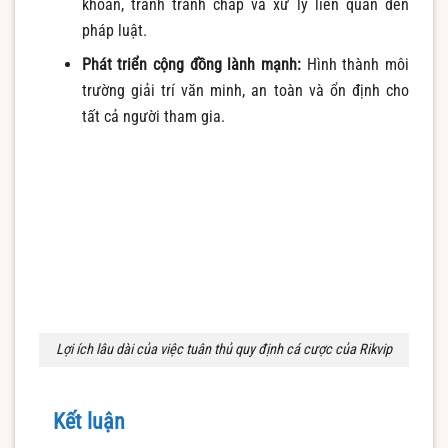
khoản, tránh tranh chấp và xử lý liên quan đến
pháp luật.
Phát triển cộng đồng lành mạnh:
Hình thành môi
trường giải trí văn minh, an toàn và ổn định cho
tất cả người tham gia.
Lợi ích lâu dài của việc tuân thủ quy định cá cược của Rikvip
Kết luận