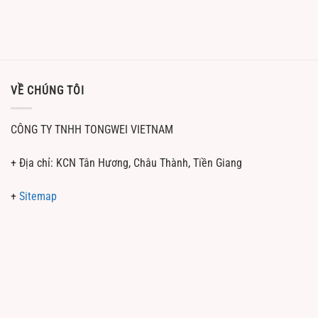
VỀ CHÚNG TÔI
CÔNG TY TNHH TONGWEI VIETNAM
+ Địa chỉ: KCN Tân Hương, Châu Thành, Tiền Giang
+
Sitemap