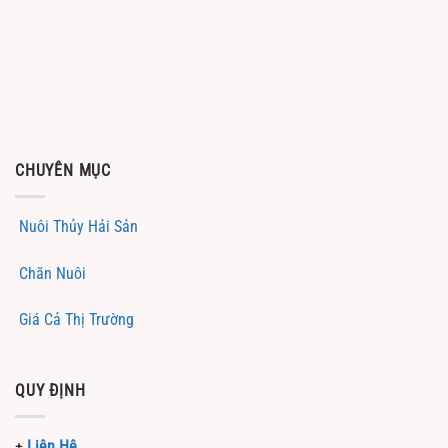
CHUYÊN MỤC
Nuôi Thủy Hải Sản
Chăn Nuôi
Giá Cả Thị Trường
QUY ĐỊNH
+
Liên Hệ