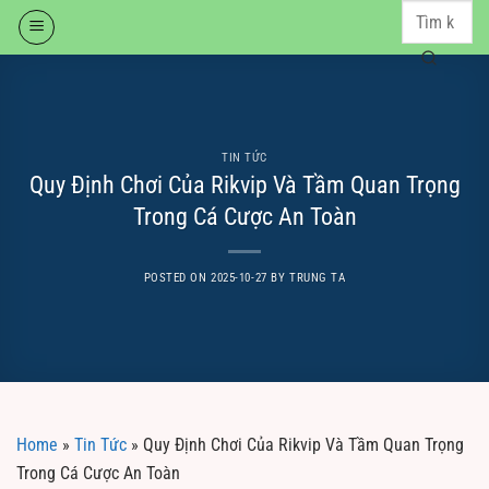
Skip
to
content
TIN TỨC
Quy Định Chơi Của Rikvip Và Tầm Quan Trọng
Trong Cá Cược An Toàn
POSTED ON
2025-10-27
BY
TRUNG TA
Home
»
Tin Tức
»
Quy Định Chơi Của Rikvip Và Tầm Quan Trọng
Trong Cá Cược An Toàn