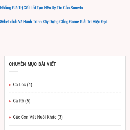
Những Giá Trị Cốt Lõi Tạo Nên Uy Tín Của Sunwin
86bet club Và Hành Trình Xây Dựng Cổng Game Giải Trí Hiện Đại
CHUYÊN MỤC BÀI VIẾT
Cá Lóc
(4)
Cá Rô
(5)
Các Con Vật Nuôi Khác
(3)