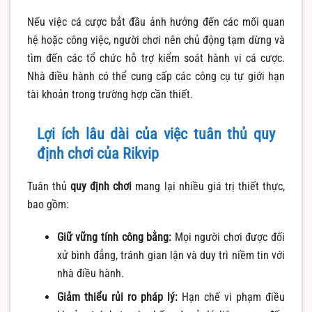
Nếu việc cá cược bắt đầu ảnh hưởng đến các mối quan
hệ hoặc công việc, người chơi nên chủ động tạm dừng và
tìm đến các tổ chức hỗ trợ kiểm soát hành vi cá cược.
Nhà điều hành có thể cung cấp các công cụ tự giới hạn
tài khoản trong trường hợp cần thiết.
Lợi ích lâu dài của việc tuân thủ quy
định chơi của Rikvip
Tuân thủ
quy định chơi
mang lại nhiều giá trị thiết thực,
bao gồm:
Giữ vững tính công bằng:
Mọi người chơi được đối
xử bình đẳng, tránh gian lận và duy trì niềm tin với
nhà điều hành.
Giảm thiểu rủi ro pháp lý:
Hạn chế vi phạm điều