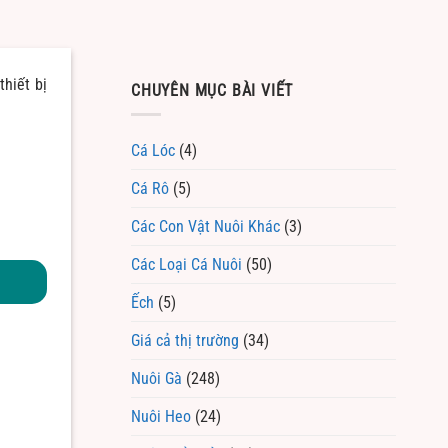
thiết bị
CHUYÊN MỤC BÀI VIẾT
Cá Lóc
(4)
Cá Rô
(5)
Các Con Vật Nuôi Khác
(3)
Các Loại Cá Nuôi
(50)
Ếch
(5)
Giá cả thị trường
(34)
Nuôi Gà
(248)
Nuôi Heo
(24)