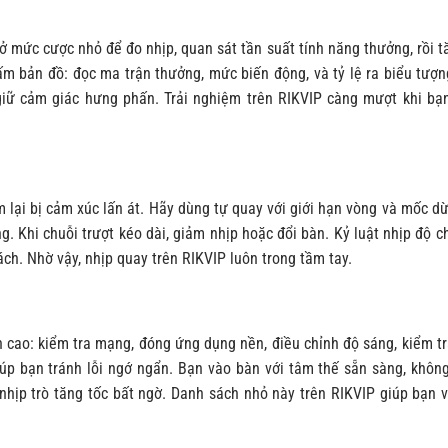
 mức cược nhỏ để đo nhịp, quan sát tần suất tính năng thưởng, rồi t
 tấm bản đồ: đọc ma trận thưởng, mức biến động, và tỷ lệ ra biểu tượ
 giữ cảm giác hưng phấn. Trải nghiệm trên RIKVIP càng mượt khi bạ
 lại bị cảm xúc lấn át. Hãy dùng tự quay với giới hạn vòng và mốc d
ng. Khi chuỗi trượt kéo dài, giảm nhịp hoặc đổi bàn. Kỷ luật nhịp độ 
h. Nhờ vậy, nhịp quay trên RIKVIP luôn trong tầm tay.
 cao: kiểm tra mạng, đóng ứng dụng nền, điều chỉnh độ sáng, kiểm tr
iúp bạn tránh lỗi ngớ ngẩn. Bạn vào bàn với tâm thế sẵn sàng, khôn
hi nhịp trò tăng tốc bất ngờ. Danh sách nhỏ này trên RIKVIP giúp bạn 