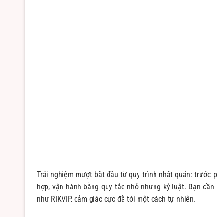
Trải nghiệm mượt bắt đầu từ quy trình nhất quán: trước ph
hợp, vận hành bằng quy tắc nhỏ nhưng kỷ luật. Bạn cần tố
như RIKVIP, cảm giác cực đã tới một cách tự nhiên.