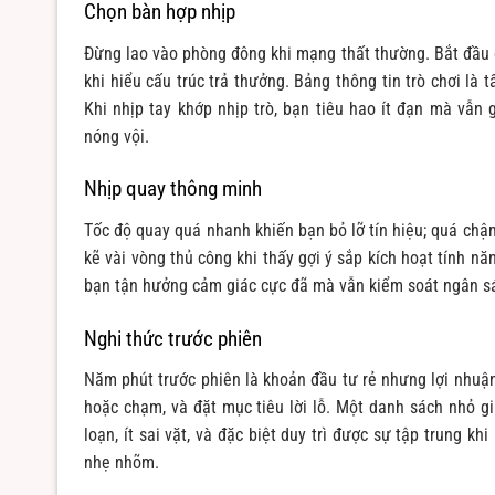
Chọn bàn hợp nhịp
Đừng lao vào phòng đông khi mạng thất thường. Bắt đầu ở
khi hiểu cấu trúc trả thưởng. Bảng thông tin trò chơi là
Khi nhịp tay khớp nhịp trò, bạn tiêu hao ít đạn mà vẫn
nóng vội.
Nhịp quay thông minh
Tốc độ quay quá nhanh khiến bạn bỏ lỡ tín hiệu; quá chậm
kẽ vài vòng thủ công khi thấy gợi ý sắp kích hoạt tính nă
bạn tận hưởng cảm giác cực đã mà vẫn kiểm soát ngân sác
Nghi thức trước phiên
Năm phút trước phiên là khoản đầu tư rẻ nhưng lợi nhuận
hoặc chạm, và đặt mục tiêu lời lỗ. Một danh sách nhỏ g
loạn, ít sai vặt, và đặc biệt duy trì được sự tập trung k
nhẹ nhõm.