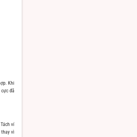
hợp. Khi
c cực đã
 Tách ví
 thay vì