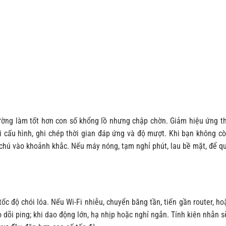
ường làm tốt hơn con số khổng lồ nhưng chập chờn. Giảm hiệu ứng th
 cấu hình, ghi chép thời gian đáp ứng và độ mượt. Khi bạn không cò
chú vào khoảnh khắc. Nếu máy nóng, tạm nghỉ phút, lau bề mặt, để qu
c độ chói lóa. Nếu Wi-Fi nhiễu, chuyển băng tần, tiến gần router, h
 dõi ping; khi dao động lớn, hạ nhịp hoặc nghỉ ngắn. Tính kiên nhẫn sẽ