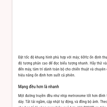
Đặt tốc độ khung hình phù hợp với máy; 60Hz ổn định th
độ tương phản cao để đọc biểu tượng nhanh. Hãy thử vài
đến máy, tâm trí dành toàn bộ cho chiến thuật và chuyên 
hiệu năng ổn định hơn suốt cả phiên.
Mạng đều hơn là nhanh
Một đường truyền đều như nhịp metronome tốt hơn đỉnh tố
dây. Tắt tải ngầm, cập nhật tự động, và đồng bộ ảnh. Theo