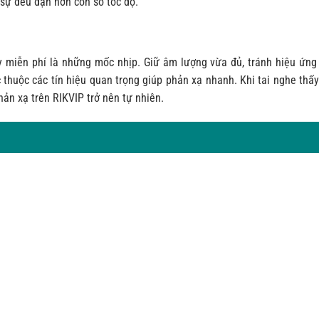
 sự đều đặn hơn con số tốc độ.
 miễn phí là những mốc nhịp. Giữ âm lượng vừa đủ, tránh hiệu ứng 
 thuộc các tín hiệu quan trọng giúp phản xạ nhanh. Khi tai nghe thấy
hản xạ trên RIKVIP trở nên tự nhiên.