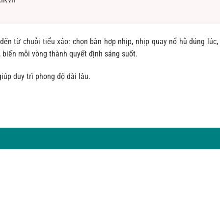
ến từ chuỗi tiểu xảo: chọn bàn hợp nhịp, nhịp quay nổ hũ đúng lúc, 
, biến mỗi vòng thành quyết định sáng suốt.
iúp duy trì phong độ dài lâu.