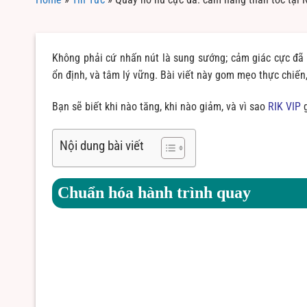
Không phải cứ nhấn nút là sung sướng; cảm giác cực đã đ
ổn định, và tâm lý vững. Bài viết này gom mẹo thực chiến
Bạn sẽ biết khi nào tăng, khi nào giảm, và vì sao
RIK VIP
g
Nội dung bài viết
Chuẩn hóa hành trình quay