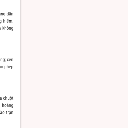
ăng dần
ng hiếm.
n không
ừng; xen
cho phép
a chuột
g hoảng
vào trận