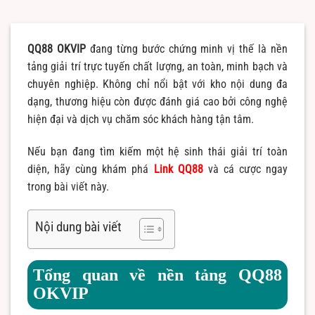
QQ88 OKVIP
đang từng bước chứng minh vị thế là nền
tảng giải trí trực tuyến chất lượng, an toàn, minh bạch và
chuyên nghiệp. Không chỉ nổi bật với kho nội dung đa
dạng, thương hiệu còn được đánh giá cao bởi công nghệ
hiện đại và dịch vụ chăm sóc khách hàng tận tâm.
Nếu bạn đang tìm kiếm một hệ sinh thái giải trí toàn
diện, hãy cùng khám phá
Link QQ88
và cá cược ngay
trong bài viết này.
Nội dung bài viết
Tổng quan về nền tảng QQ88
OKVIP