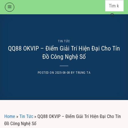
Skip
to
content
TIN TỨC
QQ88 OKVIP – Điểm Giải Trí Hiện Đại Cho Tín
Đồ Công Nghệ Số
POSTED ON
2025-08-08
BY
TRUNG TA
Home
»
Tin Tức
»
QQ88 OKVIP – Điểm Giải Trí Hiện Đại Cho Tín
Đồ Công Nghệ Số