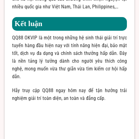
nhiều quốc gia như Việt Nam, Thái Lan, Philippines,…
Kết luận
QQ88 OKVIP là một trong những hệ sinh thái giải trí trực
tuyến hàng đầu hiện nay với tính năng hiện đại, bảo mật
tốt, dịch vụ đa dạng và chính sách thưởng hấp dẫn. Đây
là nền tảng lý tưởng dành cho người yêu thích công
nghệ, mong muốn vừa thư giãn vừa tìm kiếm cơ hội hấp
dẫn.
Hãy truy cập QQ88 ngay hôm nay để tận hưởng trải
nghiệm giải trí toàn diện, an toàn và đẳng cấp.