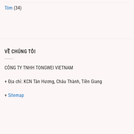
Tôm
(34)
VỀ CHÚNG TÔI
CÔNG TY TNHH TONGWEI VIETNAM
+ Địa chỉ: KCN Tân Hương, Châu Thành, Tiền Giang
+
Sitemap