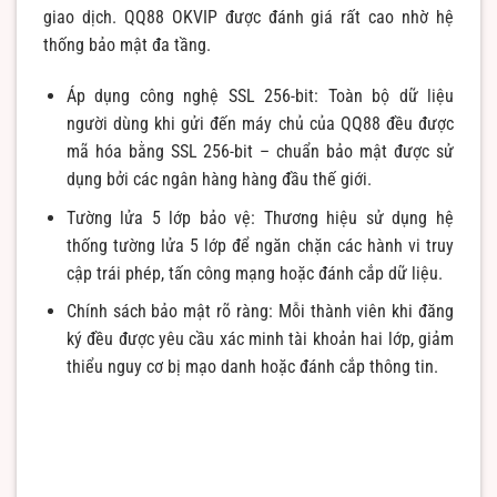
giao dịch. QQ88 OKVIP được đánh giá rất cao nhờ hệ
thống bảo mật đa tầng.
Áp dụng công nghệ SSL 256-bit: Toàn bộ dữ liệu
người dùng khi gửi đến máy chủ của QQ88 đều được
mã hóa bằng SSL 256-bit – chuẩn bảo mật được sử
dụng bởi các ngân hàng hàng đầu thế giới.
Tường lửa 5 lớp bảo vệ: Thương hiệu sử dụng hệ
thống tường lửa 5 lớp để ngăn chặn các hành vi truy
cập trái phép, tấn công mạng hoặc đánh cắp dữ liệu.
Chính sách bảo mật rõ ràng: Mỗi thành viên khi đăng
ký đều được yêu cầu xác minh tài khoản hai lớp, giảm
thiểu nguy cơ bị mạo danh hoặc đánh cắp thông tin.