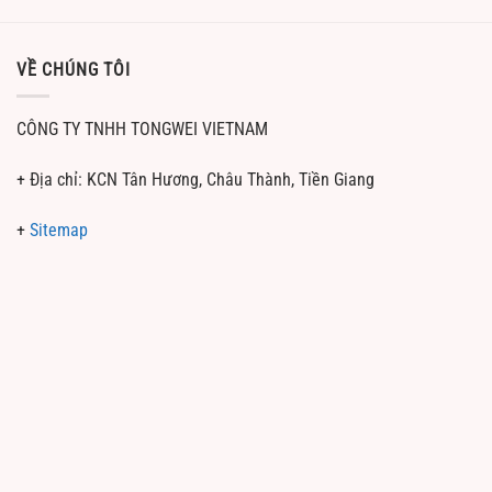
VỀ CHÚNG TÔI
CÔNG TY TNHH TONGWEI VIETNAM
+ Địa chỉ: KCN Tân Hương, Châu Thành, Tiền Giang
+
Sitemap