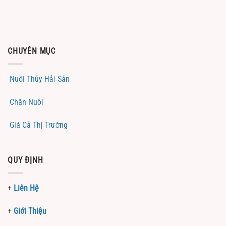
CHUYÊN MỤC
Nuôi Thủy Hải Sản
Chăn Nuôi
Giá Cả Thị Trường
QUY ĐỊNH
+
Liên Hệ
+
Giới Thiệu