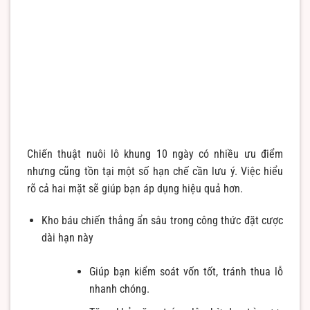
Chiến thuật nuôi lô khung 10 ngày có nhiều ưu điểm
nhưng cũng tồn tại một số hạn chế cần lưu ý. Việc hiểu
rõ cả hai mặt sẽ giúp bạn áp dụng hiệu quả hơn.
Kho báu chiến thắng ẩn sâu trong công thức đặt cược
dài hạn này
Giúp bạn kiểm soát vốn tốt, tránh thua lỗ
nhanh chóng.