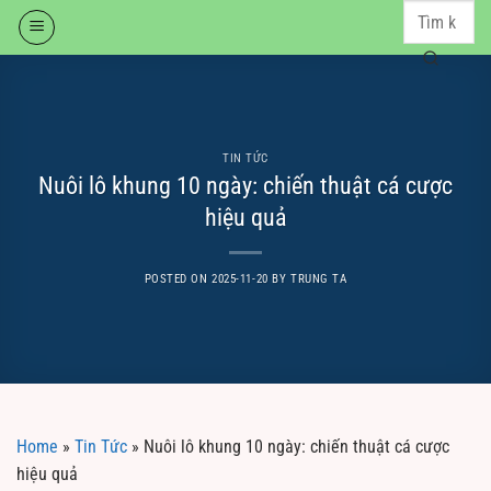
Skip
to
content
TIN TỨC
Nuôi lô khung 10 ngày: chiến thuật cá cược
hiệu quả
POSTED ON
2025-11-20
BY
TRUNG TA
Home
»
Tin Tức
»
Nuôi lô khung 10 ngày: chiến thuật cá cược
hiệu quả