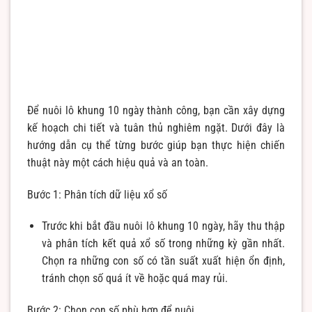
Để nuôi lô khung 10 ngày thành công, bạn cần xây dựng
kế hoạch chi tiết và tuân thủ nghiêm ngặt. Dưới đây là
hướng dẫn cụ thể từng bước giúp bạn thực hiện chiến
thuật này một cách hiệu quả và an toàn.
Bước 1: Phân tích dữ liệu xổ số
Trước khi bắt đầu nuôi lô khung 10 ngày, hãy thu thập
và phân tích kết quả xổ số trong những kỳ gần nhất.
Chọn ra những con số có tần suất xuất hiện ổn định,
tránh chọn số quá ít về hoặc quá may rủi.
Bước 2: Chọn con số phù hợp để nuôi