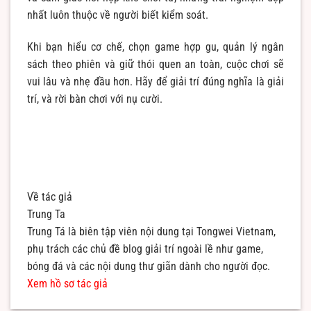
nhất luôn thuộc về người biết kiểm soát.
Khi bạn hiểu cơ chế, chọn game hợp gu, quản lý ngân
sách theo phiên và giữ thói quen an toàn, cuộc chơi sẽ
vui lâu và nhẹ đầu hơn. Hãy để giải trí đúng nghĩa là giải
trí, và rời bàn chơi với nụ cười.
Về tác giả
Trung Ta
Trung Tá là biên tập viên nội dung tại Tongwei Vietnam,
phụ trách các chủ đề blog giải trí ngoài lề như game,
bóng đá và các nội dung thư giãn dành cho người đọc.
Xem hồ sơ tác giả