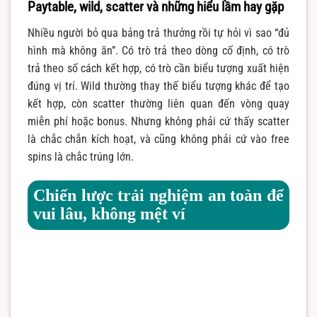
Paytable, wild, scatter và những hiểu lầm hay gặp
Nhiều người bỏ qua bảng trả thưởng rồi tự hỏi vì sao “đủ
hình mà không ăn”. Có trò trả theo dòng cố định, có trò
trả theo số cách kết hợp, có trò cần biểu tượng xuất hiện
đúng vị trí. Wild thường thay thế biểu tượng khác để tạo
kết hợp, còn scatter thường liên quan đến vòng quay
miễn phí hoặc bonus. Nhưng không phải cứ thấy scatter
là chắc chắn kích hoạt, và cũng không phải cứ vào free
spins là chắc trúng lớn.
Chiến lược trải nghiệm an toàn để
vui lâu, không mệt ví