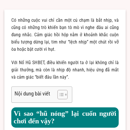
Có những cuộc vui chỉ cần một cú chạm là bắt nhịp, và
cũng có những trò khiến bạn tò mò vì nghe đâu ai cũng
đang nhắc. Cảm giác hồi hộp nằm ở khoảnh khắc cuộn
biểu tượng dừng lại, tim như “lệch nhịp” một chút rồi vỡ
òa hoặc bật cười vì hụt.
Với Nổ Hũ SHBET, điều khiến người ta ở lại không chỉ là
giải thưởng, mà còn là nhịp độ nhanh, hiệu ứng đã mắt
và cảm giác “biết đâu lần này”.
Nội dung bài viết
Vì sao “hũ nóng” lại cuốn người
chơi đến vậy?