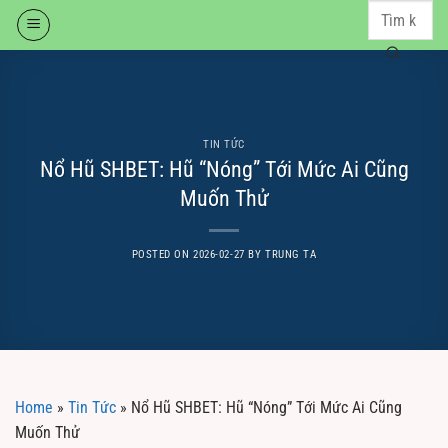
Skip
to
content
TIN TỨC
Nổ Hũ SHBET: Hũ “Nóng” Tới Mức Ai Cũng
Muốn Thử
POSTED ON
2026-02-27
BY
TRUNG TA
Home
»
Tin Tức
»
Nổ Hũ SHBET: Hũ “Nóng” Tới Mức Ai Cũng
Muốn Thử