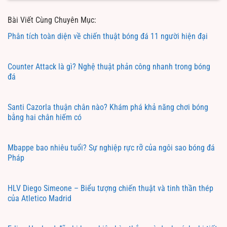
Bài Viết Cùng Chuyên Mục:
Phân tích toàn diện về chiến thuật bóng đá 11 người hiện đại
Counter Attack là gì? Nghệ thuật phản công nhanh trong bóng
đá
Santi Cazorla thuận chân nào? Khám phá khả năng chơi bóng
bằng hai chân hiếm có
Mbappe bao nhiêu tuổi? Sự nghiệp rực rỡ của ngôi sao bóng đá
Pháp
HLV Diego Simeone – Biểu tượng chiến thuật và tinh thần thép
của Atletico Madrid