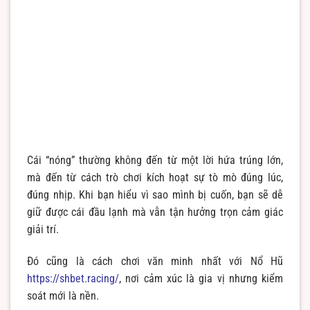
Cái “nóng” thường không đến từ một lời hứa trúng lớn,
mà đến từ cách trò chơi kích hoạt sự tò mò đúng lúc,
đúng nhịp. Khi bạn hiểu vì sao mình bị cuốn, bạn sẽ dễ
giữ được cái đầu lạnh mà vẫn tận hưởng trọn cảm giác
giải trí.
Đó cũng là cách chơi văn minh nhất với Nổ Hũ
https://shbet.racing/
, nơi cảm xúc là gia vị nhưng kiểm
soát mới là nền.