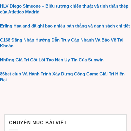
HLV Diego Simeone – Biểu tượng chiến thuật và tinh thần thép
của Atletico Madrid
Erling Haaland đã ghi bao nhiêu bàn thắng và danh sách chi tiết
C168 Đăng Nhập Hướng Dẫn Truy Cập Nhanh Và Bảo Vệ Tài
Khoản
Những Giá Trị Cốt Lõi Tạo Nên Uy Tín Của Sunwin
86bet club Và Hành Trình Xây Dựng Cổng Game Giải Trí Hiện
Đại
CHUYÊN MỤC BÀI VIẾT