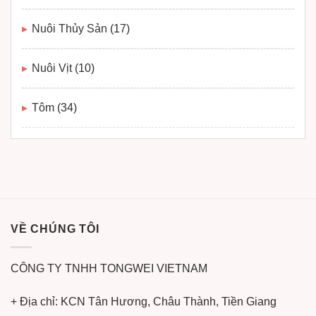
Nuôi Thủy Sản
(17)
Nuôi Vịt
(10)
Tôm
(34)
VỀ CHÚNG TÔI
CÔNG TY TNHH TONGWEI VIETNAM
+ Địa chỉ: KCN Tân Hương, Châu Thành, Tiền Giang