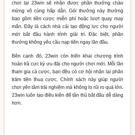
chơi tại 23win sẽ nhận được phần thưởng chào
mừng vô cùng hấp dẫn. Gói thưởng này thường
bao gồm tiền cược miễn phí hoặc lượt quay may
mắn. Đây là cách nhà cái tạo động lực cho người
mới bắt đầu hành trình giải trí. Đặc biệt, phần
thưởng không yêu cầu nạp tiền ngay lần đầu.
Bên cạnh đó, 23win còn triển khai chương trình
hoàn trả cực kỳ ưu đãi cho người chơi mới. Mỗi lần
tham gia cá cược, bạn đều có cơ hội nhận lại phần
trăm tiền thua cược. Chính sách này giúp người
chơi yên tâm trải nghiệm mà không lo rủi ro quá lớn.
23win luôn tạo điều kiện để tân thủ bắt đầu dễ dàng
hơn.