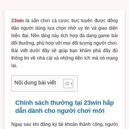
23win
là sân chơi cá cược trực tuyến được đông
đảo người dùng lựa chọn nhờ uy tín và giao diện
hiện đại. Nền tảng này tích hợp đa dạng game bài
đổi thưởng, phù hợp với mọi đối tượng người chơi.
Bài viết dưới đây sẽ giúp bạn khám phá đầy đủ
thông tin về nhà cái và những tiện ích mà nó mang
lại.
Nội dung bài viết
Chính sách thưởng tại 23win hấp
dẫn dành cho người chơi mới
Ngay sau khi đăng ký tài khoản thành công, người