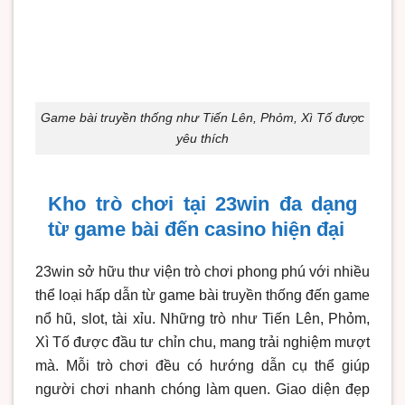
Game bài truyền thống như Tiến Lên, Phỏm, Xì Tố được
yêu thích
Kho trò chơi tại 23win đa dạng
từ game bài đến casino hiện đại
23win sở hữu thư viện trò chơi phong phú với nhiều
thể loại hấp dẫn từ game bài truyền thống đến game
nổ hũ, slot, tài xỉu. Những trò như Tiến Lên, Phỏm,
Xì Tố được đầu tư chỉn chu, mang trải nghiệm mượt
mà. Mỗi trò chơi đều có hướng dẫn cụ thể giúp
người chơi nhanh chóng làm quen. Giao diện đẹp