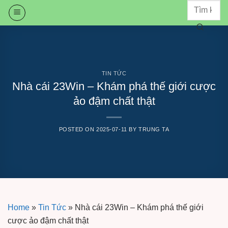
Skip
to
content
TIN TỨC
Nhà cái 23Win – Khám phá thế giới cược
ảo đậm chất thật
POSTED ON
2025-07-11
BY
TRUNG TA
Home
»
Tin Tức
»
Nhà cái 23Win – Khám phá thế giới
cược ảo đậm chất thật