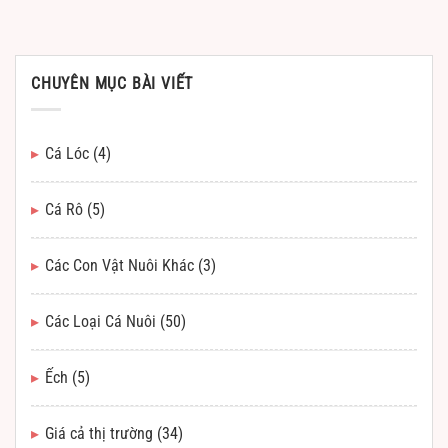
CHUYÊN MỤC BÀI VIẾT
Cá Lóc
(4)
Cá Rô
(5)
Các Con Vật Nuôi Khác
(3)
Các Loại Cá Nuôi
(50)
Ếch
(5)
Giá cả thị trường
(34)