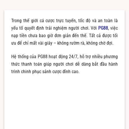
Trong thế giới cá cược trực tuyến, tốc độ và an toàn là
yếu tố quyết định trải nghiệm người chơi. Với
PG88
, việc
nạp tiền chưa bao giờ đơn giản đến thế. Tất cả được tối
ưu để chỉ mất vài giây – không rườm rà, không chờ đợi.
Hệ thống của PG88 hoạt động 24/7, hỗ trợ nhiều phương
thức thanh toán giúp người chơi dễ dàng bắt đầu hành
trình chinh phục sảnh cược đỉnh cao.