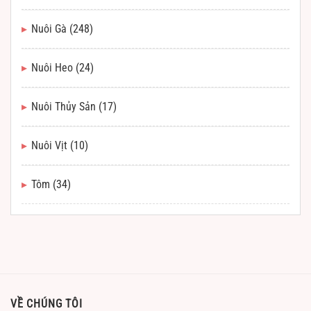
Nuôi Gà
(248)
Nuôi Heo
(24)
Nuôi Thủy Sản
(17)
Nuôi Vịt
(10)
Tôm
(34)
VỀ CHÚNG TÔI