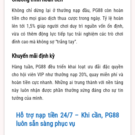
Không chỉ dừng lại ở thưởng nạp đầu, PG88 còn hoàn
tiền cho mọi giao dịch thua cược trong ngày. Tỷ lệ hoàn
lên tới 1,5% giúp người chơi duy trì nguồn vốn ổn định,
vừa có thêm động lực tiếp tục trải nghiệm các trò chơi
đỉnh cao mà không sợ “trắng tay”.
Khuyến mãi định kỳ
Hàng tuần, PG88 đều triển khai loạt ưu đãi đặc quyền
cho hội viên VIP như thưởng nạp 20%, quay miễn phí và
hoàn tiền cực nhanh. Những ai trung thành với nền tảng
này luôn nhận được phần thưởng xứng đáng cho sự tin
tưởng của mình.
Hỗ trợ nạp tiền 24/7 – Khi cần, PG88
luôn sẵn sàng phục vụ