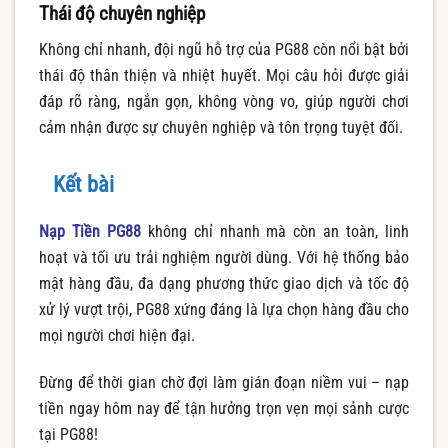
Thái độ chuyên nghiệp
Không chỉ nhanh, đội ngũ hỗ trợ của PG88 còn nổi bật bởi
thái độ thân thiện và nhiệt huyết. Mọi câu hỏi được giải
đáp rõ ràng, ngắn gọn, không vòng vo, giúp người chơi
cảm nhận được sự chuyên nghiệp và tôn trọng tuyệt đối.
Kết bài
Nạp Tiền PG88
không chỉ nhanh mà còn an toàn, linh
hoạt và tối ưu trải nghiệm người dùng. Với hệ thống bảo
mật hàng đầu, đa dạng phương thức giao dịch và tốc độ
xử lý vượt trội, PG88 xứng đáng là lựa chọn hàng đầu cho
mọi người chơi hiện đại.
Đừng để thời gian chờ đợi làm gián đoạn niềm vui – nạp
tiền ngay hôm nay để tận hưởng trọn vẹn mọi sảnh cược
tại PG88!